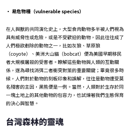
• 易危物種（vulnerable species）
在人與獸的共同演化史上，大型食肉動物多半被人們視為
具有威脅性或危險，或是不受歡迎的動物，因此往往成了
人們極欲剷除的動物之一，比如灰狼、草原狼
（coyote）、美洲大山貓（bobcat）便為美國早期移民
者大規模屠殺的受害者。瞭解這些動物與人類的互動關
係，遂為尋找消弭二者衝突對策的重要關鍵；畢竟很多時
候，人們對於動物的刻板印象和誤解，往往是動物遭受莫
名殘害的主因，黑熊便是一例。當然，人類對於生存於同
一塊土地上的其他動物的包容力，也試煉著我們生態保育
的決心與智慧。
台灣森林的靈魂