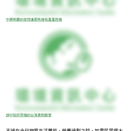
中藥熊膽的使用讓黑熊身陷重重殺機
誤中陷阱受傷的台灣黑熊斷掌
不過在今日物質生活豐裕、營養過剩之餘，如果民眾還大