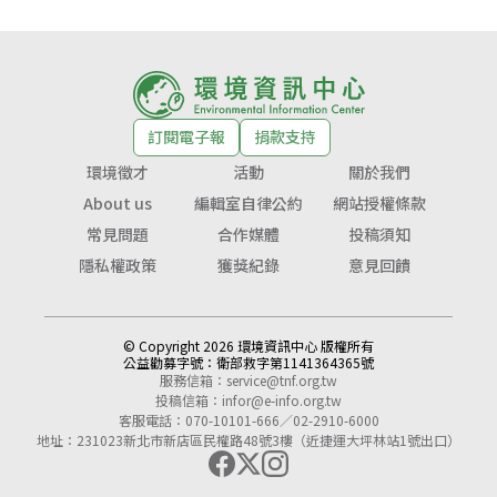
訂閱電子報
捐款支持
環境徵才
活動
關於我們
About us
編輯室自律公約
網站授權條款
常見問題
合作媒體
投稿須知
隱私權政策
獲獎紀錄
意見回饋
© Copyright 2026 環境資訊中心 版權所有
公益勸募字號：
衛部救字第1141364365號
服務信箱：
service@tnf.org.tw
投稿信箱：
infor@e-info.org.tw
客服電話：070-10101-666／02-2910-6000
地址：231023新北市新店區民權路48號3樓（近捷運大坪林站1號出口）