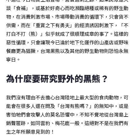
談「食補」，或基於好奇心而吃瀕臨絕種或稀有的野生動
物，在消費刺激市場、市場帶動消費的循環下，只會貨不
供需，而在「重賞之下有勇夫」的經濟誘因刺激下，「不
打白不打（熊）」似乎就成了很順理成章的事了。這樣的
惡性循環，只會讓現今已淪於地下化運作的山產店或野味
餐廳更為猖獗，台灣黑熊以及其他的野生動物則恐怕永無
寧日。
為什麼要研究野外的黑熊？
我們沒有理由不去擔心台灣陸地上最大型的食肉動物，可
能會在很多人還在問及「台灣有熊嗎？」的無知中，或是
害怕牠們會攻擊人的莫名恐懼中，不知不覺地從台灣島上
銷聲匿跡，如同雲豹、梅花鹿一般。這絕對不是在我們有
生之年所願意見到的！