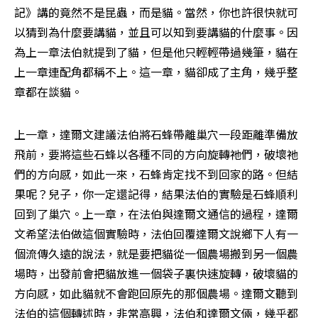
記》講的竟然不是昆蟲，而是貓。當然，你也許很快就可
以猜到為什麼要講貓，並且可以知到要講貓的什麼事。因
為上一章法伯就提到了貓，但是他只輕輕帶過幾筆，貓在
上一章連配角都稱不上。這一章，貓卻成了主角，幾乎整
章都在談貓。
上一章，達爾文建議法伯將石蜂帶離巢穴一段距離準備放
飛前，要將這些石蜂以各種不同的方向旋轉祂們，破壞祂
們的方向感，如此一來，石蜂肯定找不到回家的路。但結
果呢？兒子，你一定還記得，結果法伯的實驗是石蜂順利
回到了巢穴。上一章，在法伯與達爾文通信的過程，達爾
文希望法伯做這個實驗時，法伯回覆達爾文說鄉下人有一
個流傳久遠的說法，就是要把貓從一個農場搬到另一個農
場時，出發前會把貓放進一個袋子裏快速旋轉，破壞貓的
方向感，如此貓就不會跑回原先的那個農場。達爾文聽到
法伯的這個轉述時，非常高興，法伯和達爾文倆，幾乎都