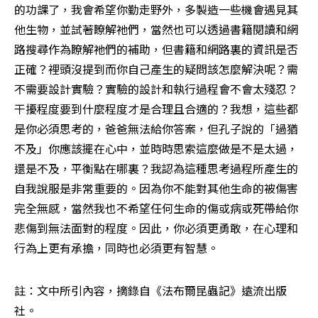
的功課了，我會希望你勤走野外，多製造一些機會遇見其
他生物，並試著瞭解祂們，當然也可以透過書籍閱讀和網
路搜尋作為瞭解祂們的補助，但書籍和網路裏的資訊是否
正確？裡頭沒提到而你自己產生的疑問該怎麼解決呢？需
不需要設計實驗？實驗的設計和執行過程會不會太殘忍？
干擾程度要到什麼程度才是合理且合適的？我想，這些都
是你必須思考的，爸爸無法給你答案，但孔子說的「過猶
不及」你應該擺在心中，並時時思索這麼做是不是太過，
還是不及，平衡點在哪裏？我認為這種思考過程所產生的
自我說服是非常重要的。因為你不能對其他生命的被傷害
完全無感，當然我也不希望任何生命的傷或病或死帶給你
悲傷到無法面對的程度。因此，你必須更勇敢，在心理和
行為上更有承擔，同時也必須更有智慧。
註：文中所引內容，摘錄自《法布爾昆蟲記》遠流出版
社。