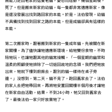
無能力走回老家的這隻老貓，憂愁而陰鬱，幾個星期後，
死了。但是搬來新家的幼貓，每一隻都非常適應新家，像
是還沒發展出找到路回家的本能。於是，法伯發現，幼貓
不具備找到找到回家之路的本能，但是成貓卻具有這樣的
本能。
第二次搬家時，跟著搬到新家的一隻成年貓，先被關在新
家閣樓，為了儘快讓牠適應新環境，給牠雙份食物，不時
陪牠玩，也讓牠跟其他的貓常接觸，「一個星期的幽禁和
溫柔的照顧使牠排除了一切返回故地的念頭。我們把牠放
出來，牠就下樓到廚房去，跟別的貓一樣待在桌子旁
邊。」沒想到，第二天，貓不見了，跑回舊家去了。法伯
的家人去把牠帶回來，再將牠安置回閣樓半個月後才讓牠
在新家自由活動，結果，不到24小時，牠又回到舊家去
了。最後法伯一家只好放棄牠了。