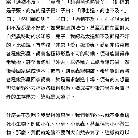
案「過猶不及。」子貢問：「師與商也熟賢？」（師指的
是子張、商指的是子夏）子曰：「師也過，商也不及。」
曰：「然則師愈與？」子曰：「過猶不及。」孔子說太過
和不及都是不好的。如果對應到法伯，甚至我們在面對大
自然奧秘時的求知慾，兒子，我認為太過和不及都是不好
的。比如說，有些孩子非常「愛」鍬形蟲，愛到非得蒐集
各種鍬形蟲，飼養各種鍬形蟲不可的時候，便可能變得非
常積極，甚至會跑到野外去，以各種方式誘食鍬形蟲，然
後帶回家做成標本；或者，到昆蟲寵物店，希望買到台灣
各種鍬形蟲回家飼養，於是需求創造市場，便有商人想盡
辦法到野外去捕捉各種鍬形蟲，造成這些鍬形蟲在台灣野
外的生存壓力。這就是太過了。
什麼是不及呢？我覺得如果說，我們到野外去就不免會踏
死小生物，例如小花、小草、小昆蟲，甚至傷害小小微生
物，那麼，我們就乾脆不要到大自然去算了，這樣就可以