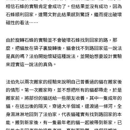
相信石蜂的實驗肯定會成功了。但結果並沒有成功，因為
石蜂順利回家，達爾文對此結果感到驚訝，繼而提出破壞
磁性的看法……
由於旋轉石蜂的實驗並不會破壞石蜂找到回家的路，那
麼，把貓放在袋子裏旋轉後，貓會找不到路回家這一說法
是真的嗎？法伯開始懷疑這種說法，並開始想要設計實驗
來證實這一說法的真偽。
法伯先以兩次搬家的經驗來說明自己曾養過的貓在搬家後
的情形。第一次搬家時，並不想把所有的貓都帶走，於是
搬家前，將部份的貓送給一些朋友收養，其中一隻成年的
貓，在送出後的隔天，穿過大半個城，還渡過一條河，全
身濕淋淋地回到了法伯家，代表貓確實有找到路回家的本
能。搬到新家後，有一隻最年老的貓一起被帶到新家，已