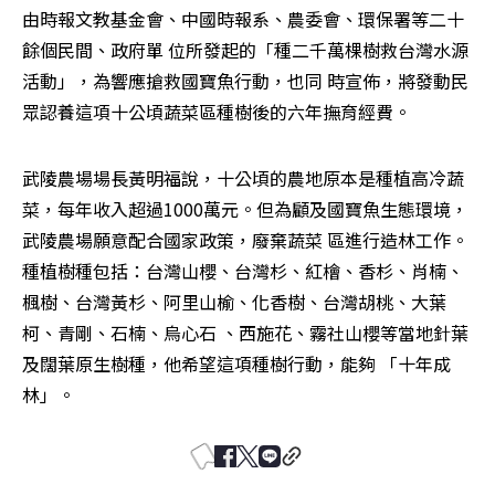
由時報文教基金會、中國時報系、農委會、環保署等二十
餘個民間、政府單 位所發起的「種二千萬棵樹救台灣水源
活動」，為響應搶救國寶魚行動，也同 時宣佈，將發動民
眾認養這項十公頃蔬菜區種樹後的六年撫育經費。
武陵農場場長黃明福說，十公頃的農地原本是種植高冷蔬
菜，每年收入超過1000萬元。但為顧及國寶魚生態環境，
武陵農場願意配合國家政策，廢棄蔬菜 區進行造林工作。
種植樹種包括：台灣山櫻、台灣杉、紅檜、香杉、肖楠、
楓樹、台灣黃杉、阿里山榆、化香樹、台灣胡桃、大葉
柯、青剛、石楠、烏心石 、西施花、霧社山櫻等當地針葉
及闊葉原生樹種，他希望這項種樹行動，能夠 「十年成
林」。