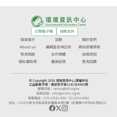
訂閱電子報
捐款支持
環境徵才
活動
關於我們
About us
編輯室自律公約
網站授權條款
常見問題
合作媒體
投稿須知
隱私權政策
獲獎紀錄
意見回饋
© Copyright 2026 環境資訊中心 版權所有
公益勸募字號：
衛部救字第1141364365號
服務信箱：
service@tnf.org.tw
投稿信箱：
infor@e-info.org.tw
客服電話：070-10101-666／02-2910-6000
地址：231023新北市新店區民權路48號3樓（近捷運大坪林站1號出口）