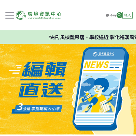
電子報
登入
快訊
風機離聚落、學校過近 彰化福漢風