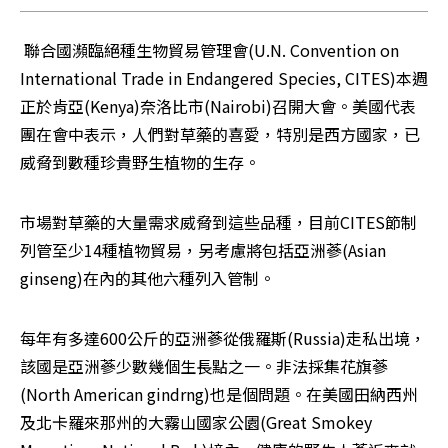
 聯合國瀕臨絕種生物貿易管理會(U.N. Convention on 
International Trade in Endangered Species, CITES)本週
正於肯亞(Kenya)奈洛比市(Nairobi)召開大會。美國代表
團在會中表示，人們對草藥的喜愛，特別是西方國家，已
威脅到數種珍貴野生植物的生存。
市場對草藥的大量需求威脅到這些品種，目前CITES節制
列管至少14種植物貿易，另考慮將包括亞洲蔘(Asian 
ginseng)在內的其他六種列入管制。
每年有多達600公斤的亞洲蔘從俄羅斯(Russia)走私出境，
該國是亞洲蔘少數幾個生長點之一。非法採集花旗蔘
(North American gindrng)也是個問題。在美國田納西州
及北卡羅來那州的大霧山國家公園(Great Smokey 