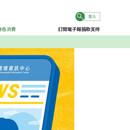
登入
綠色消費
訂閱電子報
捐款支持