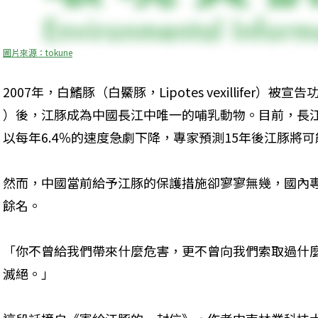
圖片來源：tokune
2007年，白鰭豚（白鱀豚，Lipotes vexillifer）被宣告功能性
）後，江豚成為中國長江中唯一的哺乳動物。目前，長江
以每年6.4％的速度急劇下降，專家預測15年後江豚將
然而，中國當前給予江豚的保護措施卻寥寥無幾，國內專
餘名。
「你不曾給我們帶來什麼危害，更不曾向我們索取過什
滅絕。」