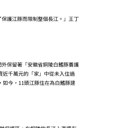
了保護江豚而限制整個長江。」王丁
門外保留著「安徽省銅陵白鰭豚養護
耗資近千萬元的「家」中從未入住過
，如今，11頭江豚住在為白鰭豚建
。