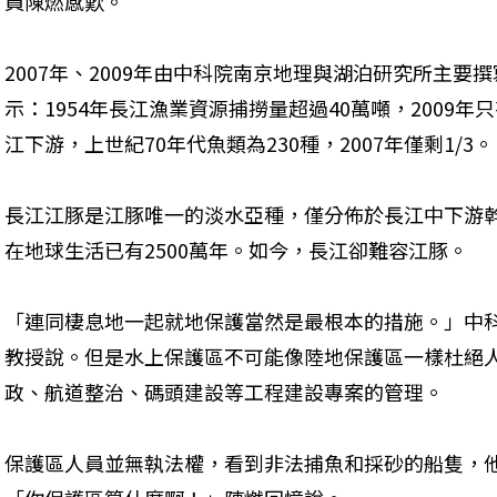
員陳燃感歎。
2007年、2009年由中科院南京地理與湖泊研究所主
示：1954年長江漁業資源捕撈量超過40萬噸，2009
江下游，上世紀70年代魚類為230種，2007年僅剩1/3。
長江江豚是江豚唯一的淡水亞種，僅分佈於長江中下游
在地球生活已有2500萬年。如今，長江卻難容江豚。
「連同棲息地一起就地保護當然是最根本的措施。」中
教授說。但是水上保護區不可能像陸地保護區一樣杜絕
政、航道整治、碼頭建設等工程建設專案的管理。
保護區人員並無執法權，看到非法捕魚和採砂的船隻，