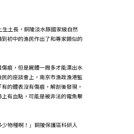
土生土長，銅陵淡水豚國家級自然
讀到初中的漁民作出了和專家類似的
械傷痕，但是屍體一周多才能漂出水
漁民的座談會上，南京市漁政漁港監
「有的體表沒有傷痕，解剖後發現，
肺上有血點，可能是被非法的電魚擊
多少物種啊！」銅陵保護區科研人