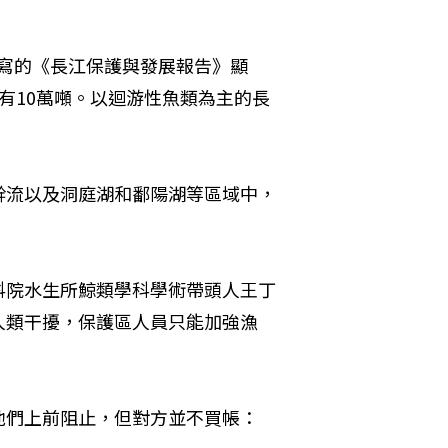
要撰寫的《長江保護與發展報告》顯
年只有10萬噸。以迴游性魚類為主的長
幹流以及洞庭湖和鄱陽湖等區域中，
科院水生所鯨類學科學術帶頭人王丁
人類干擾，保護區人員只能加強漁
他們上前阻止，但對方並不買帳：