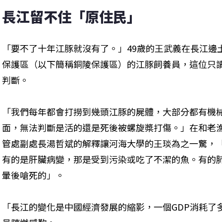
長江留不住「原住民」
「要不了十年江豚就沒有了。」49歲的王武義在長江邊
保護區（以下簡稱銅陵保護區）的江豚飼養員，這位只
判斷。
「我們每年都會打撈到幾頭江豚的屍體，大部分都有機
面，無法判斷是活的還是死後被螺旋槳打傷。」在和老
管處副處長湯哲斌的解釋讓河海大學的王琰為之一驚，
有的是肝臟病變，那是受到污染或吃了不潔的魚。有的
暈後嗆死的」。
「長江的變化是中國經濟發展的縮影，一個GDP消耗了