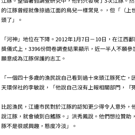
江豚。整個暑假調查研究中，他們只發現了3次江豚。
的江豚曾經就像掠過江面的鳥兒一樣常見。，但「（上世
頭了」。
「河神」地位在下降。2012年1月7日－10日，在江
獎儀式上，3396份問卷調查結果顯示，近一半人不願參
願意成為江豚保護的志工。
「一個四十多歲的漁民說自己看到過十來頭江豚死亡，
天環保社的李敏說，「他說自己沒有上報相關部門，『
比起漁民，江邊市民對於江豚的認知更少得令人意外，
說江豚，就會繞到白鰭豚。」洪秀鳳說。他們想拉贊助
豚不是很感興趣，態度冷淡」。