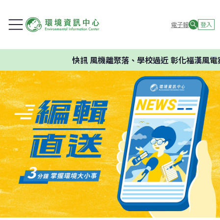
電子報
登入
快訊
風機離聚落、學校過近 彰化福漢風電案