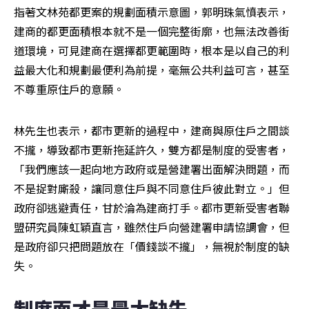
指著文林苑都更案的規劃面積示意圖，郭明珠氣憤表示，
建商的都更面積根本就不是一個完整街廓，也無法改善街
道環境，可見建商在選擇都更範圍時，根本是以自己的利
益最大化和規劃最便利為前提，毫無公共利益可言，甚至
不尊重原住戶的意願。
林先生也表示，都市更新的過程中，建商與原住戶之間談
不攏，導致都市更新拖延許久，雙方都是制度的受害者，
「我們應該一起向地方政府或是營建署出面解決問題，而
不是捉對廝殺，讓同意住戶與不同意住戶彼此對立。」但
政府卻逃避責任，甘於淪為建商打手。都市更新受害者聯
盟研究員陳虹穎直言，雖然住戶向營建署申請協調會，但
是政府卻只把問題放在「價錢談不攏」，無視於制度的缺
失。
制度面才是最大缺失