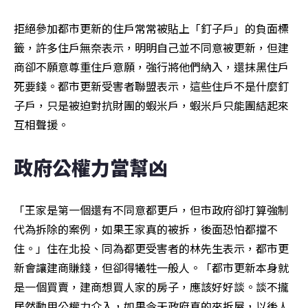
拒絕參加都市更新的住戶常常被貼上「釘子戶」的負面標
籤，許多住戶無奈表示，明明自己並不同意被更新，但建
商卻不願意尊重住戶意願，強行將他們納入，還抹黑住戶
死要錢。都市更新受害者聯盟表示，這些住戶不是什麼釘
子戶，只是被迫對抗財團的蝦米戶，蝦米戶只能團結起來
互相聲援。
政府公權力當幫凶
「王家是第一個還有不同意都更戶，但市政府卻打算強制
代為拆除的案例，如果王家真的被拆，後面恐怕都擋不
住。」住在北投、同為都更受害者的林先生表示，都市更
新會讓建商賺錢，但卻得犧牲一般人。「都市更新本身就
是一個買賣，建商想買人家的房子，應該好好談。談不攏
居然動用公權力介入，如果今天政府真的來拆屋，以後人