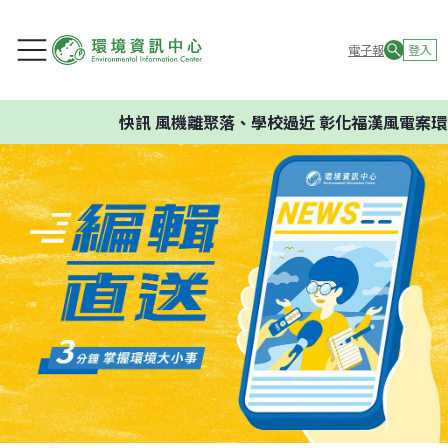
電子報
登入
快訊
風機離聚落、學校過近 彰化福漢風電案環