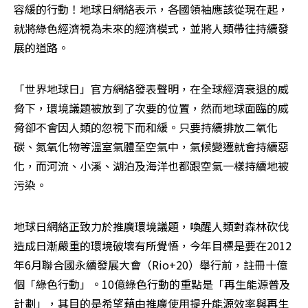
容緩的行動！地球日網絡表示，各國領袖應該從現在起，
就將綠色經濟視為未來的經濟模式，並將人類帶往持續發
展的道路。
「世界地球日」官方網絡發表聲明，在全球經濟衰退的威
脅下，環境議題被放到了次要的位置，然而地球面臨的威
脅卻不會因人類的忽視下而和緩。只要持續排放二氧化
碳、氮氧化物等溫室氣體至空氣中，氣候變遷就會持續惡
化，而河流、小溪、湖泊及海洋也都跟空氣一樣持續地被
污染。
地球日網絡正致力於推廣環境議題，喚醒人類對森林砍伐
造成日漸嚴重的環境破壞有所覺悟，今年目標是要在2012
年6月聯合國永續發展大會（Rio+20）舉行前，註冊十億
個「綠色行動」。10億綠色行動的重點是「再生能源普及
計劃」，其目的是希望藉由推廣使用提升能源效率與再生