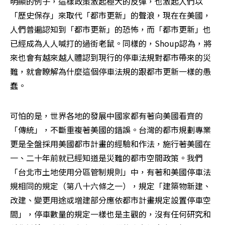
明顯的例子，這樣政策激起極大的反彈，也激起人們以
「歷史保存」來取代「都市更新」的聲浪，現在在美國，
人們普遍認知到「都市更新」的恐怖，而「都市更新」也
已經成為人人喊打的過街老鼠。同樣的，Shoup認為，將
來也會有越來越人體認到現行的停車法規對都市帶來的災
難，就會瞭解為什麼這個停車法規的跟都市更新一樣的愚
蠢。
可怕的是，世界各地的發展中國家都有著向美國看齊的
「傳統」，不斷重複著美國的錯誤。台灣的都市規劃專業
更是全盤採用美國都市計畫的經驗和作法，施行著美國在
一、二十年前就已經知道是災難的都市空間政策。我們
「台北市土地使用分區管制規則」中，有著和美國停車法
規相同的規定（第八十六條之一），規定「建築物新建、
改建、變更用途或增建部分應依都市計畫規定設置停車空
間」，停車數量的規定一樣也是主觀的，沒有任何研究和