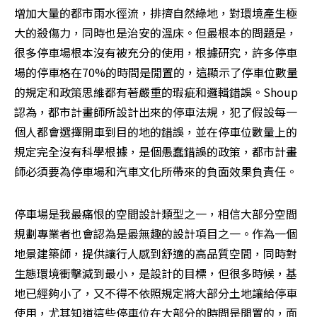
增加大量的都市雨水徑流，排擠自然綠地，對環境產生極
大的殺傷力，同時也是治安的溫床。但最根本的問題是，
很多停車場根本沒有被充分的使用，根據研究，許多停車
場的停車格在70%的時間是閒置的，這顯示了停車位數量
的規定和政策思維都有著嚴重的瑕疵和邏輯錯誤。Shoup
認為，都市計畫師所設計出來的停車法規，犯了假設每一
個人都會選擇開車到目的地的錯誤，並在停車位數量上的
規定完全沒有科學根據，是個愚蠢錯誤的政策，都市計畫
師必須要為停車場和汽車文化所帶來的負面效果負責任。
停車場是我最痛恨的空間設計類型之一，相信大部分空間
規劃專業者也會認為是最無趣的設計項目之一。作為一個
地景建築師，提供讓行人感到舒適的高品質空間，同時對
生態環境衝擊減到最小，是設計的目標，但很多時候，基
地已經夠小了，又不得不依照規定將大部分土地讓給停車
使用，尤其知道這些停車位在大部分的時間是閒置的，面