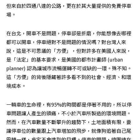
但來自於四通八達的公路，更在於其大量提供的免費停車
場。
在台北，開車不是問題，停車卻是折磨，你能想像去哪裡
都可以開車，停車絕對不是問題的情況嗎？對台灣人來
說，這是不可思議的「方便」，但對許多在美國人來說，
是「法定」的基本要求，是美國的都市計畫師 (urban 
planner) 認為讓城市流暢運轉不可或缺的一環。殊不知。
這「方便」的背後隱藏著許多看不到的社會、經濟、和環
境成本。 
一輛車的生命裡，有95%的時間都是停著不用的，所以停
車問題讓人產生的頭痛，不小於汽車所製造的環境問題。
然而，在汽車數量不斷攀升的趨勢下，土地面積有限，要
讓停車位的數量跟上汽車增加的飛步，就像狗追著自己尾
巴轉一樣，肯定不會達到的目標。停車的問題，總圍繞在