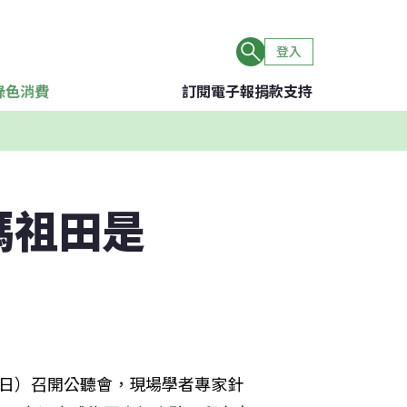
登入
綠色消費
訂閱電子報
捐款支持
媽祖田是
4日）召開公聽會，現場學者專家針