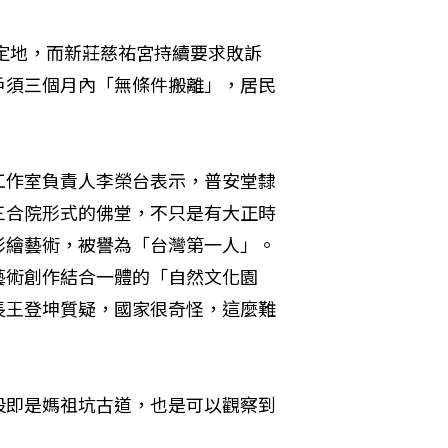
預定地，而新莊慈祐宮持續要求敗訴
戶須三個月內「無條件搬離」，居民
工作室負責人李榮台表示，普安堂隸
三合院形式的佛堂，不只是有大正時
彩繪藝術，被譽為「台灣第一人」。
藝術創作結合一體的「自然文化園
長王登坤質疑，國家很奇怪，這麼難
段即是媽祖坑古道，也是可以觀察到