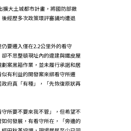
提出擴大土城都市計畫，將國防部撤
，後經歷多次政策環評審議均遭退
仍要遷入僅在2.2公里外的看守
，卻不思整頓現址內的違建與鐵皮屋
規劃案黑箱作業，並未履行承諾和居
看似有利益的開發案來綁看守所遷
若政府真「有種」，「先恢復原狀再
看守所要不要來我不管」，但希望不
管如何發展，有看守所在，「旁邊的
。經田秋堇協調，現場居民至少已同