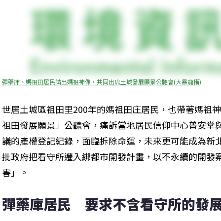
彈藥庫、媽祖田居民請出媽祖神像，共同出席土城發展願景公聽會(大暴龍攝)
世居土城區祖田里200年的媽祖田庄居民，也帶著媽祖
祖田發展願景」公聽會，痛訴當地居民信仰中心普安堂與
議的產權登記紀錄，面臨拆除命運，未來更可能成為新
批政府把看守所遷入綁都市開發計畫，以不永續的開發
害」。
彈藥庫居民　要求不含看守所的發