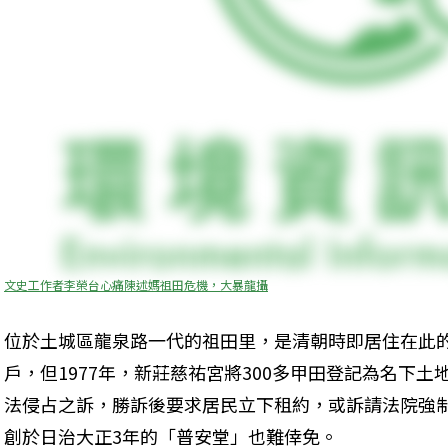
文史工作者李榮台心痛陳述媽祖田危機，大暴龍攝
位於土城區龍泉路一代的祖田里，是清朝時即居住在此
戶，但1977年，新莊慈祐宮將300多甲田登記為名下
法侵占之訴，勝訴後要求居民立下租約，或訴請法院強
創於日治大正3年的「普安堂」也難倖免。