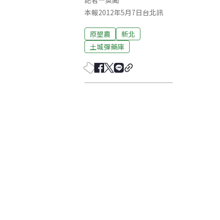
記者
—
莫聞
本報2012年5月7日台北訊
原墾農
新北
土城彈藥庫