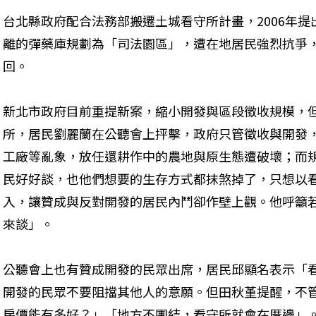
台北縣政府配合法務部搬遷土城看守所計畫，2006年
離的彈藥庫規劃為「司法園區」，遭在地居民強烈抗爭
回。
新北市政府目前重提新案，縮小開發與區段徵收規模，但
所，居民劉麗蘭在公聽會上抨擊，政府只管徵收與開發
工廠等亂象，放任還耕作中的農地與原生態遭破壞；而
民好好談，也他們想要的生存方式都抹煞掉了，只想以
入，讓贊成與反對開發的居民內鬥卻作壁上觀。他呼籲
來談」。
公聽會上也有贊成開發的民眾出席，居民邱顯名表示「
開發的民眾不要阻擋其他人的意願。但田秋堇提醒，不
房價能有多好？」「地方不團結，看守所就會在厝邊」