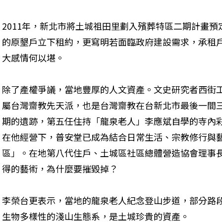
2011年，新北市將土城祖田里劃入殯葬特區二期計畫
的原墾戶立下租約，更寫明若面臨政府建設需求，承租
大感情何以堪。
除了產權爭議，當地豐厚的人文資產。文史研究者西街
屬台灣齋教先天派，也是台灣齋教在台新北市最後一間
期的遺跡，第五任住持「龍泉老人」李應斌自學的寺內
在他經營下，普安堂已成為結合日常生活、宗教修行與
區」。在地第八代住戶、土城區社區總體營造協會理事
得的藝術，為什麼要摧毀掉？
李榮台更表示，當地的龍泉老人紀念登山步道，部分路
生物多樣性的淺山生態系，是土城珍貴的資產。