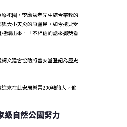
為祭祀圈，李應斌老先生結合宗教的
鄉與大小天災的原墾民，如今還要受
產權讓出來，「不相信的話來擲茭看
並請文建會協助將普安堂登記為歷史
進來在此安居樂業200難的人，他
國家級自然公園努力