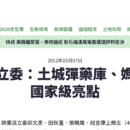
2026世足賽
生態保育
氣候變遷
循環經濟
土地利用
快訊
風機離聚落、學校過近 彰化福漢風電案遭環評判否決
2012年05月07日
立委：土城彈藥庫、
國家級亮點
跨黨派立委邱文彥、田秋堇、張曉風、段宜康上周五（