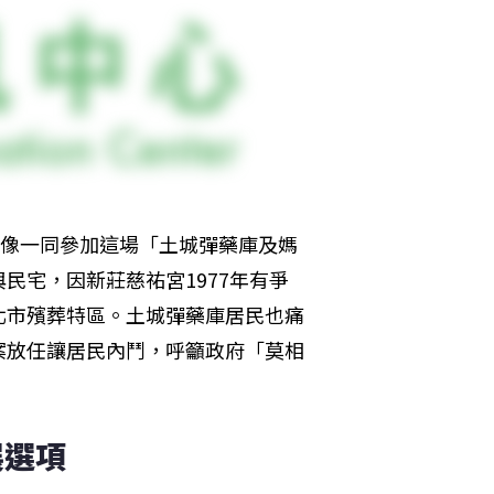
神像一同參加這場「土城彈藥庫及媽
民宅，因新莊慈祐宮1977年有爭
北市殯葬特區。土城彈藥庫居民也痛
案放任讓居民內鬥，呼籲政府「莫相
展選項