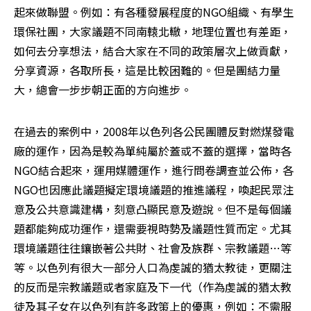
起來做聯盟。例如：有各種發展程度的NGO組織、有學生
環保社團，大家議題不同南轅北轍，地理位置也有差距，
如何去分享想法，結合大家在不同的政策層次上做貢獻，
分享資源，各取所長，這是比較困難的。但是團結力量
大，總會一步步朝正面的方向進步。
在過去的案例中，2008年以色列各公民團體反對燃煤發電
廠的運作，因為是較為單純屬於蓋或不蓋的選擇，當時各
NGO結合起來，運用媒體運作，進行問卷調查並公佈，各
NGO也因應此議題擬定環境議題的推進議程，喚起民眾注
意及公共意識建構，刻意凸顯民意及遊說。但不是每個議
題都能夠成功運作，還需要視時勢及議題性質而定。尤其
環境議題往往鑲嵌著公共財、社會及族群、宗教議題…等
等。以色列有很大一部分人口為虔誠的猶太教徒，更關注
的反而是宗教議題或者家庭及下一代（作為虔誠的猶太教
徒及其子女在以色列有許多政策上的優惠，例如：不需服