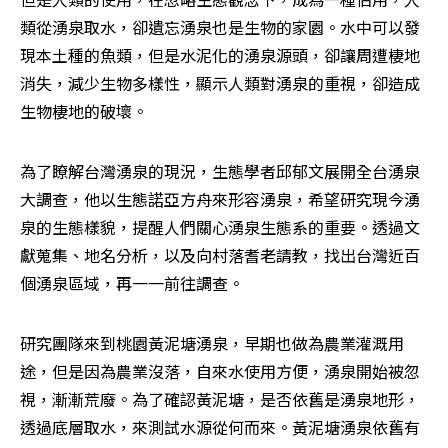
類從湧泉取水，卻遺忘湧泉也是生物的家園。水中可以發
現本土種的魚類，但是水泥化的湧泉源頭，卻讓周遭棲地
消失，減少生物多樣性，顯示人類對湧泉的重視，卻造成
生物棲地的破壞。
為了瞭解台灣湧泉的現況，生態學者邱郁文展開全台湧泉
大調查，他以生態諾亞方舟來形容湧泉，希望研究現今湧
泉的生態樣貌，提醒人們關心湧泉生態系的重要。透過文
獻蒐集、地名分析，以及向村落耆老請教，找出台灣近百
個湧泉區域，再一一前往調查。
研究團隊來到桃園黃泥塘湧泉，早期也做為農業灌溉用
途，但是因為農業沒落，自來水使用方便，湧泉開始被忽
視，漸漸荒廢。為了確認黃泥塘，是否依舊是湧泉地形，
透過底層取水，來測試水源從何而來。黃泥塘湧泉依舊有