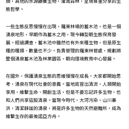
頭，其他的水源餵養生物，灌溉森林，呈現尊重分享的生
態哲學。
一些生態反思慢慢在出現，羅東林場的蓄木池，也是一個
湧泉地形，早期作為蓄木之用，現今轉型朝生態保育發
展。經過調查，蓄木池中雖然也有外來種生物，但是原生
種的種類、數量也不少。負責管理的羅東林管處，規劃將
整個湧泉蓄木池及林業園區，朝向環境教育中心發展。
在國外，保護湧泉生態的思維慢慢在成長，大家都開始思
考，湧泉在現代社會的意義。當地底冒出清流，人類開始
享用，維繫生命、開創生活，但是不要忘記許多生物，也
和人們共享這股清泉。當現今時代，大河污染，山川暴
洪，清潔靜謐的湧泉，將是許多生物的天然避難所，成為
維繫生存的最後諾亞方舟。