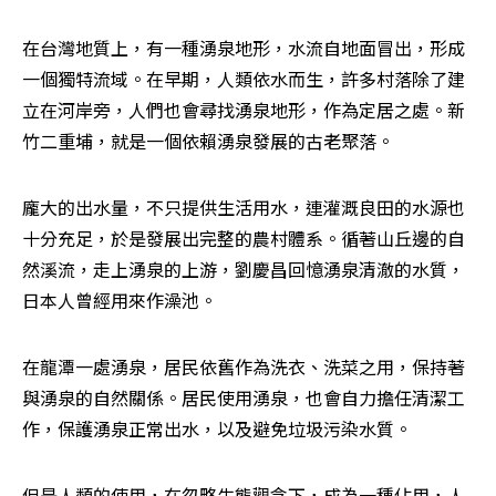
在台灣地質上，有一種湧泉地形，水流自地面冒出，形成
一個獨特流域。在早期，人類依水而生，許多村落除了建
立在河岸旁，人們也會尋找湧泉地形，作為定居之處。新
竹二重埔，就是一個依賴湧泉發展的古老聚落。
龐大的出水量，不只提供生活用水，連灌溉良田的水源也
十分充足，於是發展出完整的農村體系。循著山丘邊的自
然溪流，走上湧泉的上游，劉慶昌回憶湧泉清澈的水質，
日本人曾經用來作澡池。
在龍潭一處湧泉，居民依舊作為洗衣、洗菜之用，保持著
與湧泉的自然關係。居民使用湧泉，也會自力擔任清潔工
作，保護湧泉正常出水，以及避免垃圾污染水質。
但是人類的使用，在忽略生態觀念下，成為一種佔用，人