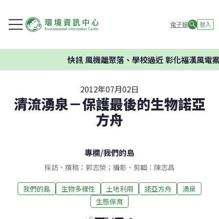
電子報
登入
快訊
風機離聚落、學校過近 彰化福漢風電案環
2012年07月02日
清流湧泉－保護最後的生物諾亞
方舟
專欄
/
我們的島
採訪、撰稿：郭志榮；攝影、剪輯：陳志昌
我們的島
生物多樣性
土地利用
諾亞方舟
湧泉
生態保育