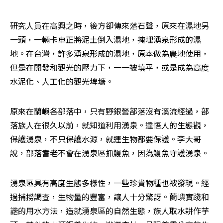
研究人員在高興之時，後方卻傳來落石聲，原來在濕地另
一頭，一輛卡車正將泥土倒入濕地，掩埋湧泉形成的濕
地。在台灣，許多湧泉形成的濕地，原本做為農地使用，
但是在開發和觀光的壓力下，一一被填平，或是成為高度
水泥化、人工化的觀光埤塘。
原來在蘭嶼各部落中，只有野銀營部落沒有溪流經過，部
落族人在很久以前，就知道利用湧泉。達悟人的生態觀，
保護湧泉，不只保護水源，就連生物都要保護。李大哥
說，部落耆老不會在湧泉區抓鰻魚，因為鰻魚守護湧泉。
湧泉區具有高度生態多樣性，一些珍貴物種也被發現。經
過捕撈調查，生物量的豐富，讓人十分驚訝。蘭嶼實踐和
諧的用水方法，造就湧泉區的自然生態，族人取水耕作芋