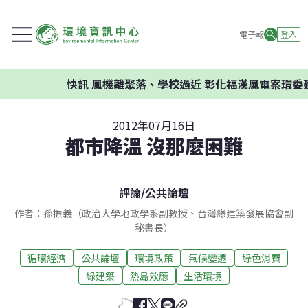
電子報
登入
快訊
風機離聚落、學校過近 彰化福漢風電案環委建
2012年07月16日
都市降溫 沒那麼困難
評論
/
公共論壇
作者：孫振義（政治大學地政學系副教授、台灣綠建築發展協會副
秘書長）
循環經濟
公共論壇
環境政策
氣候變遷
綠色消費
綠建築
熱島效應
生活環境