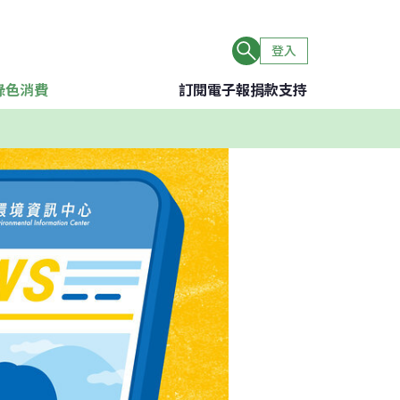
登入
綠色消費
訂閱電子報
捐款支持