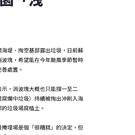
壞海堤、掏空基部露出垃圾，日前蘇
消波塊，希望能在今年颱風季節暫時
完善處置。
表示，消波塊大概也只能撐一至二
埋腐爛中垃圾）持續被掏出沖刷入海
部的垃圾場腐植土。
圾掩埋場是個「很糟糕」的決定，但