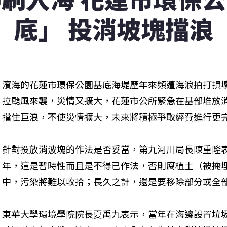
底」 投消坡塊擋浪
濱海的花蓮市環保公園基底海堤歷年來頻遭海浪拍打損
拉颱風來襲，災情又擴大，花蓮市公所緊急在基部堆放
擋住巨浪，不使災情擴大，未來將積極爭取經費進行更
針對投放消波塊的作法是否妥當，第九河川局長陳重隆
年，這是暫時性而且是不得已作法，否則腐植土（被掩
中，污染將難以收拾；長久之計，還是要移除部分或全
東華大學環境學院院長夏禹九表示，當年在海邊設置垃