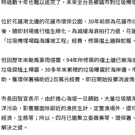
時過數十年也難以追究了，未來全台各鄉鎮市對垃圾掩
位於花蓮港北邊的花蓮市環保公園，30年前原為花蓮市
後，隨即封場進行植生綠化，為減緩海浪拍打力道，花蓮
「垃圾掩埋場臨海護坡工程」經費，修築擋土牆與蛇籠
但因歷年來颱風豪雨侵襲，94年所修築的擋土牆已被海
垃圾腐植土裸露，30多年來累積的垃圾曝露於海岸邊。
助，獲環保署補助近2百萬元經費，即日開始投擲消波塊
市長田智宣表示，由於擔心海堤一旦饋蝕，大量垃圾隨
洋污染，影響層面除鄰近的漁民生計、定置漁場外，還
經濟、生態等；所以，四月已邀集立委蕭美琴、環保署
解決之道。