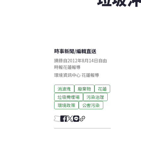
時事新聞
/
編輯直送
摘錄自2012年8月14日自由
時報花蓮報導
環境資訊中心
花蓮
報導
消波塊
廢棄物
花蓮
垃圾掩埋場
污染治理
環境政策
公害污染