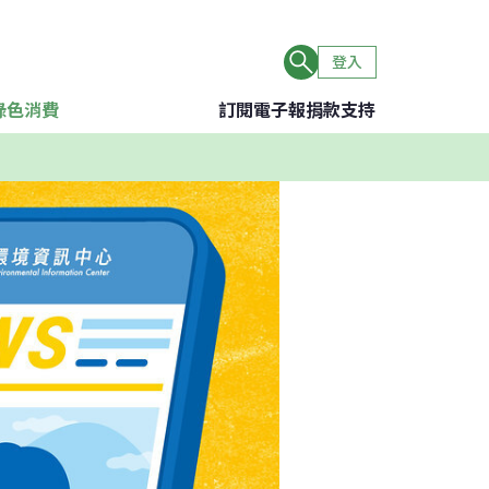
登入
綠色消費
訂閱電子報
捐款支持