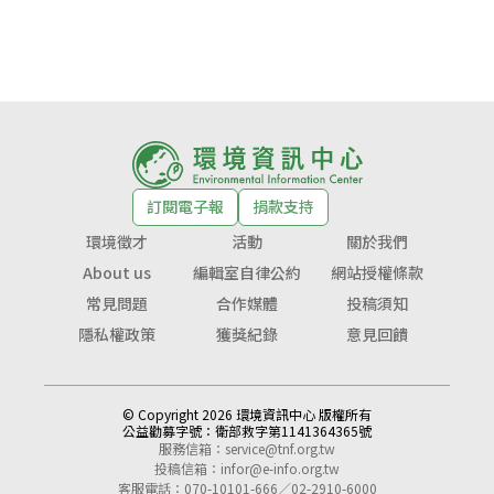
訂閱電子報
捐款支持
環境徵才
活動
關於我們
About us
編輯室自律公約
網站授權條款
常見問題
合作媒體
投稿須知
隱私權政策
獲獎紀錄
意見回饋
© Copyright 2026 環境資訊中心 版權所有
公益勸募字號：
衛部救字第1141364365號
服務信箱：
service@tnf.org.tw
投稿信箱：
infor@e-info.org.tw
客服電話：070-10101-666／02-2910-6000