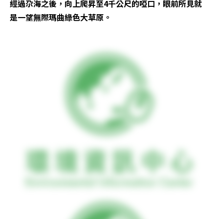
經過尕海之後，向上爬昇至4千公尺的啞口，眼前所見就
是一望無際瑪曲綠色大草原。