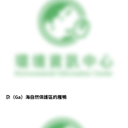
尕（Ga）海自然保護區的雁鴨