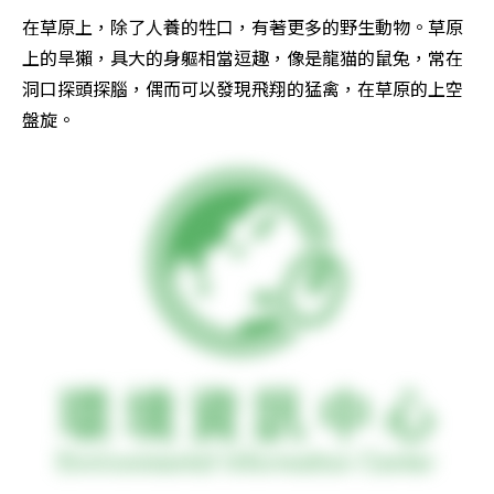
在草原上，除了人養的牲口，有著更多的野生動物。草原
上的旱獺，具大的身軀相當逗趣，像是龍猫的鼠兔，常在
洞口探頭探腦，偶而可以發現飛翔的猛禽，在草原的上空
盤旋。