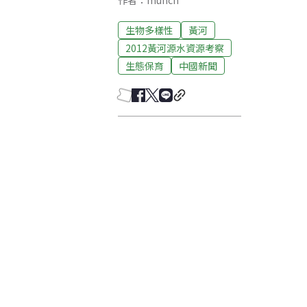
作者：munch
生物多樣性
黃河
2012黃河源水資源考察
生態保育
中國新聞