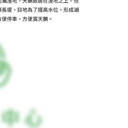
河灘溼地，天鵝散居在溼地之上。但
條長堤，目地為了提高水位，形成湖
方便停車，方便賞天鵝。