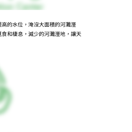
提高的水位，淹沒大面積的河灘溼
覓食和棲息，減少的河灘溼地，讓天