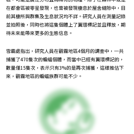
在都會區被零星發現，也曾被發現棲息於屋舍縫隙中，目
前其棲所與群集及生息狀況均不詳。研究人員在測量記錄
並拍照後，同時也將這隻個體上了翼環標記並且釋放，期
待未來能帶來更多的生態信息。
雪霸處指出，研究人員在觀霧地區4個月的調查中，一共
捕獲了470隻次的蝙蝠個體，而當中已經有翼環標記的，
數量僅15隻次，表示只有3%的是再次捕獲，這樣推估下
來，觀霧地區的蝙蝠族群可能不少。