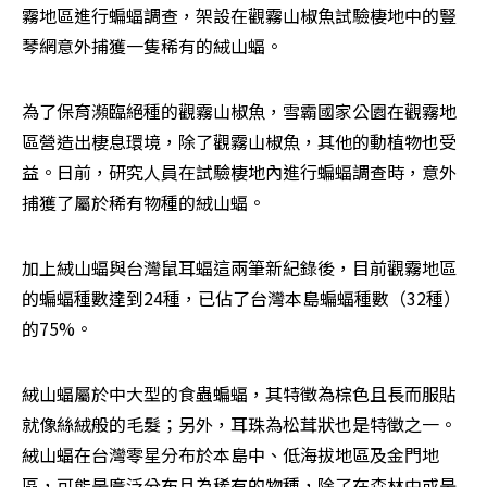
霧地區進行蝙蝠調查，架設在觀霧山椒魚試驗棲地中的豎
琴網意外捕獲一隻稀有的絨山蝠。
為了保育瀕臨絕種的觀霧山椒魚，雪霸國家公園在觀霧地
區營造出棲息環境，除了觀霧山椒魚，其他的動植物也受
益。日前，研究人員在試驗棲地內進行蝙蝠調查時，意外
捕獲了屬於稀有物種的絨山蝠。
加上絨山蝠與台灣鼠耳蝠這兩筆新紀錄後，目前觀霧地區
的蝙蝠種數達到24種，已佔了台灣本島蝙蝠種數（32種）
的75%。
絨山蝠屬於中大型的食蟲蝙蝠，其特徵為棕色且長而服貼
就像絲絨般的毛髮；另外，耳珠為松茸狀也是特徵之一。
絨山蝠在台灣零星分布於本島中、低海拔地區及金門地
區，可能是廣泛分布且為稀有的物種，除了在森林中或是