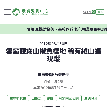
電子報
登入
快訊
風機離聚落、學校過近 彰化福漢風電案環委
2012年08月30日
雪霸觀霧山椒魚棲地 稀有絨山蝠
現蹤
時事新聞
/
台灣新聞
記者
—
賴品瑀
本報2012年8月30日台北訊
生物多樣性
山椒魚
蝙蝠
雪霸國家公園
生態保育