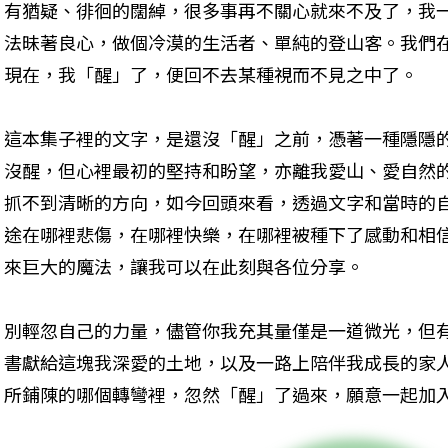
有猶疑、徘徊的闊綽，很多事再不關心就來不及了，我
法昧著良心，做個冷漠的生活者、單純的登山客。我們
現在，我「醒」了，便回不去某種視而不見之中了。
這本集子裡的文字，是還沒「醒」之前，憑著一種隱隱
沒醒，但心裡最初的堅持和盼望，亦離我愛山、愛自然
抓不到清晰的方向，如今回頭來看，透過文字和當時的
途在哪裡悲傷，在哪裡快樂，在哪裡被種下了感動和相
來巨大的魔法，讓我可以在此刻與各位分享。
別輕忽自己的力量，儘管你我充其量僅是一道微光，但
書獻給這塊我深愛的土地，以及一路上陪伴我成長的家
所鋪陳的哪個轉彎裡，忽然「醒」了過來，願意一起加