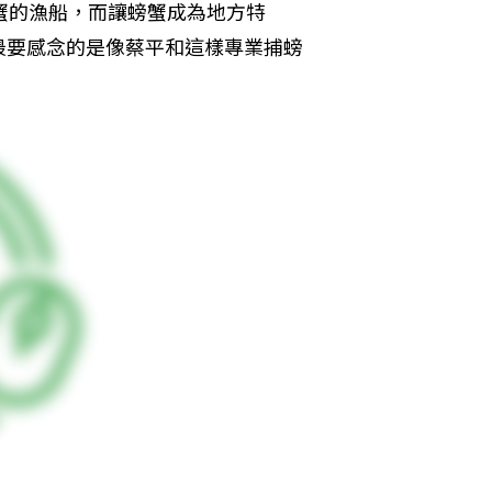
蟹的漁船，而讓螃蟹成為地方特
最要感念的是像蔡平和這樣專業捕螃