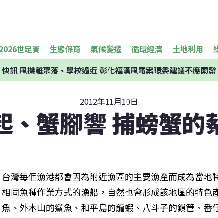
2026世足賽
生態保育
氣候變遷
循環經濟
土地利用
快訊
風機離聚落、學校過近 彰化福漢風電案環委建議不應開發
2012年11月10日
起、蟹腳響 捕螃蟹的
台灣每個漁港都會因為附近漁區的主要漁產而成為當地
相同魚種作業方式的漁船，自然也會形成該地區的特色
魚、外木山的鯊魚、和平島的龍蝦、八斗子的鎖管、番