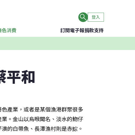
登入
綠色消費
訂閱電子報
捐款支持
蔡平和
特色產業，或者是某個漁港群聚很多
產業。金山以烏喉聞名、淡水的魩仔
仔澳的白帶魚、長潭漁村則是赤鯮。