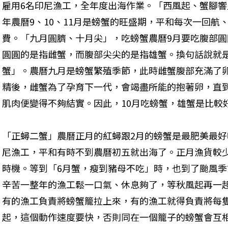
雇用6名印尼漁工，全年度出海作業。「西風起、蟹腳
年農曆9、10、11月是螃蟹的旺盛期，平和每次一回航
費。「九月圓臍、十月尖」，吃螃蟹農曆9月要吃腹部圓
圓圓的是指雌蟹，而腹部尖尖的是指雄蟹。換句話說就是
蟹」。農曆九月是螃蟹繁殖季節，此時雌蟹腹部充滿了
精後，雌蟹為了孕育下一代，會竭盡所能的抱著卵，直
肌肉便變得不夠結實。因此，10月吃螃蟹，雄蟹是比較
「正蟳二蟹」農曆正月的紅蟳跟2月的螃蟹是最肥美最
尼漁工，平和有時不到農曆初五就出海了。正月漁貨較
時機。等到「6月蟹，瘦到豬母不吃」時，也到了颱風
辛苦一整年的漁工鬆一口氣、休息夠了，等秋風起再一
有的漁工負責將螃蟹籠拉上來，有的漁工就得負責將每
起，這個動作速度要快，否則同在一個籠子的螃蟹會互