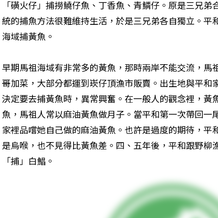
「磺火仔」捕撈鱙仔魚、丁香魚、青鱗仔。原是三兄弟
統的捕魚方法很難維持生活，於是三兄弟各自獨立。平
海域捕黃魚。
早期馬祖海域有非常多的黃魚，那時兩岸不能交流，馬
哥加菜，大部分都運到崁仔頂漁市販賣。出生地與平和
決定要去捕黃魚時，異常興奮。在一般人的觀念裡，黃
魚，馬祖人常以麻油黃魚做月子。當平和第一次帶回一
家裡品嚐她自己做的麻油黃魚。也許是過度的期待，平
是烏喉，也不見得比黃魚差。四、五年後，平和跟野柳
「捕」白鯧。