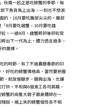
響」秋風一起正是吃螃蟹的季節，每
、卸下魚貨馬上出海，一刻也不想浪
圓的，10月要吃腹部尖尖的。腹部
「9月要吃雌蟹，10月要吃雄
卵粒。一過9月，雌蟹孵卵後卵粒受
到孵出下一代為止。體力透支過多，
好的選擇。
好吃的時節，有了不過農曆春節的印
少，好吃的螃蟹價格高，當然要把握
季節，就放慢腳步，隨興出海，也讓
起打拚。平和與6個漁工各司其職，
隻螃蟹的兩隻大鉗子跟身體綁在一
相殘殺。捕上來的螃蟹個性各不相