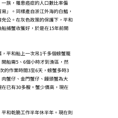
」一族，罹患癌症的人口數比率偏
貿易」。同樣產自浙江外海的白鯧，
需充公。在灰色政策的保護下，平和
船捕蟹收獲好，於是在15年前開
餌，平和船上一次吊1千多個螃蟹籠
開船需5、6個小時才到漁區，然
次的作業時間3至6天，螃蟹多時3
、肉蟹仔、金門蟹仔、饅頭蟹為大
在已有30多艘。蟹少價高，現在
，平和乾脆工作半年休半年。現在則