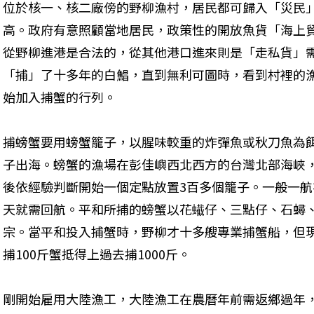
位於核一、核二廠傍的野柳漁村，居民都可歸入「災民
高。政府有意照顧當地居民，政策性的開放魚貨「海上
從野柳進港是合法的，從其他港口進來則是「走私貨」
「捕」了十多年的白鯧，直到無利可圖時，看到村裡的漁
始加入捕蟹的行列。
捕螃蟹要用螃蟹籠子，以腥味較重的炸彈魚或秋刀魚為
子出海。螃蟹的漁場在彭佳嶼西北西方的台灣北部海峽，
後依經驗判斷開始一個定點放置3百多個籠子。一般一航
天就需回航。平和所捕的螃蟹以花蠘仔、三點仔、石蟳
宗。當平和投入捕蟹時，野柳才十多艘專業捕蟹船，但現
捕100斤蟹抵得上過去捕1000斤。
剛開始雇用大陸漁工，大陸漁工在農曆年前需返鄉過年