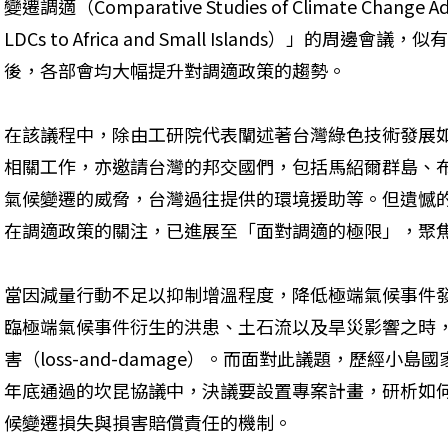
變遷調適（Comparative Studies of Climate Change Adapt
LDCs to Africa and Small Islands）」的
後，各部會均大幅提升對調適政策的趨勢。
在該議程中，除由工研院代表闡述著台灣綠色技術發展
相關工作，亦邀請台灣的邦交國們，包括馬紹爾群島、
氣候變遷的威脅，台灣過往提供的環境援助等。但遺憾的
在調適政策的關注，已進展至「面對調適的極限」，聚
當因減量行動不足以抑制增溫程度，降低極端氣候事件
臨極端氣候事件衍生的洪患、土石流以及旱災影響之時
害（loss-and-damage）。而面對此議題，歷經小島
年底通過的坎昆協議中，決議要設置專案計畫，研析如
候變遷損失與損害賠償責任的機制。