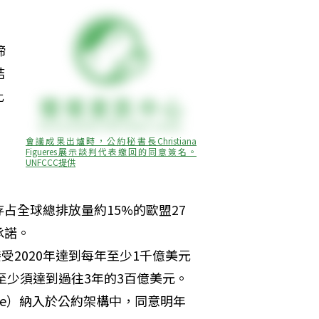
締
結
此
會議成果出爐時，公約秘書長Christiana 
Figueres展示談判代表繳回的同意簽名。
UNFCCC提供
占全球總排放量約15%的歐盟27
承諾。
2020年達到每年至少1千億美元
度至少須達到過往3年的3百億美元。
mage）納入於公約架構中，同意明年