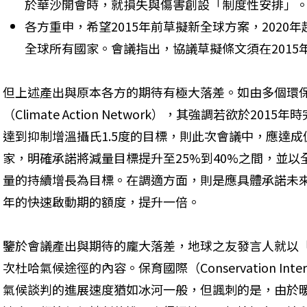
於華沙開會時，就損失與傷害創設「制度性安排」
各方重申，希望2015年前草擬新全球方案，2020
全球所有國家。會議指出，協議草擬條文須在2015
但上述產出與原本各方的期待有極大落差。如由多個環
（Climate Action Network），其強調若欲於2
達到抑制增溫攝氏1.5度的目標，則此次會議中，應達
家，明確承諾將減量目標提升至25%到40%之間，並以
量的持續增長為目標。在調適方面，則是應具體承諾未來
年的快速啟動期的額度，提升一倍。
鑒於會議產出與期待的龐大落差，地球之友發言人就以
次杜哈氣候途徑的內容。保育國際（Conservation Inte
氣候談判的進展速度猶如冰河一般，但諷刺的是，由於