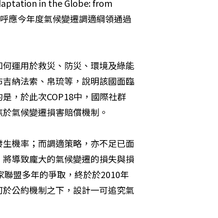
ation in the Globe: from 
周邊會議，似有呼應今年度氣候變遷調適綱領通過
如何運用於救災、防災、環境及綠能
布吉納法索、帛琉等，說明該國面臨
是，於此次COP18中，國際社群
焦於氣候變遷損害賠償機制。
發生機率；而調適策略，亦不足已面
，將導致龐大的氣候變遷的損失與損
國家聯盟多年的爭取，終於於2010年
何於公約機制之下，設計一可追究氣