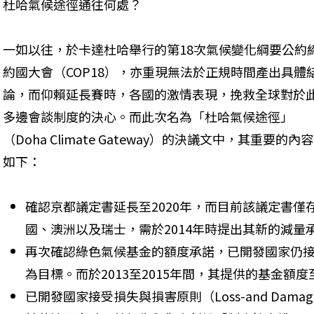
杜哈氣候途徑通往何處？
一如以往，於卡達杜哈舉行的第18次氣候變化綱要公約
約國大會（COP18），亦重現無法於正規時間產出具體
論，而仰賴延長賽時，各國的激情表現，挽救全球對於
多邊會談制度的決心。而此次名為「杜哈氣候途徑」
（Doha Climate Gateway）的決議文中，其重要的內容
如下：
確認京都議定書延長至2020年，而目前該議定書僅存
國、澳洲以及瑞士，需於2014年時提出其新的減量
再次確認綠色氣候基金的額度承諾，已開發國家仍接受
為目標。而於2013至2015年間，其提供的基金額
已開發國家接受損失與損害原則（Loss-and Da