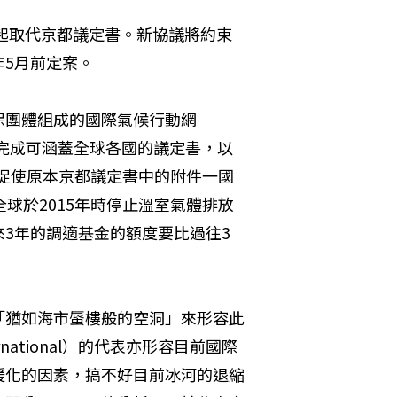
。
年起取代京都議定書。新協議將約束
年5月前定案。
保團體組成的國際氣候行動網
015年時完成可涵蓋全球各國的議定書，以
成促使原本京都議定書中的附件一國
全球於2015年時停止溫室氣體排放
3年的調適基金的額度要比過往3
「猶如海市蜃樓般的空洞」來形容此
rnational）的代表亦形容目前國際
暖化的因素，搞不好目前冰河的退縮