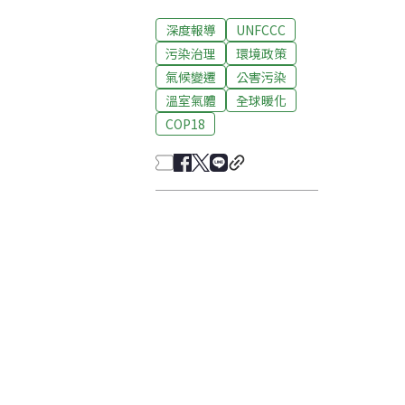
深度報導
UNFCCC
污染治理
環境政策
氣候變遷
公害污染
溫室氣體
全球暖化
COP18