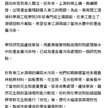
題向來受到港人關注。近年來，上游的稀土礦、鎢礦開
發，出現重金屬殘餘匯入東江的問題。為此，華南理工環
境科學與工程學院5年前專門成立課題組，在東江建立了
源頭控制示範點，希望從東江源頭減少當地水體中的重金
屬污染。
學院研究員盧桂寧說，用農業廢棄物製成吸附劑處理廢水
中的重金屬污染物，已成為重金屬污染處理的一個研究熱
點。
針對東江水源頭的礦區水污染，他們初期篩選當地多種農
林秸稈材料，如板栗殼、花生殼、玉米秸稈等，最後看中
了當地的花生殼產量豐富，容易收集處理。盧桂寧說，雖
然花生殼的直接吸附能力較低，但利用化學試劑如過錳酸
鉀等對花生殼進行「改性」後，便可大幅提高其吸附性
能，製成性能優良的重金屬吸附劑。