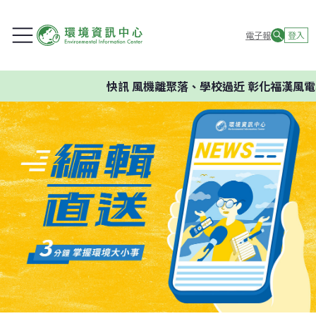
電子報
登入
快訊
風機離聚落、學校過近 彰化福漢風電