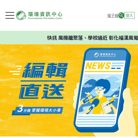
電子報
登入
快訊
風機離聚落、學校過近 彰化福漢風電