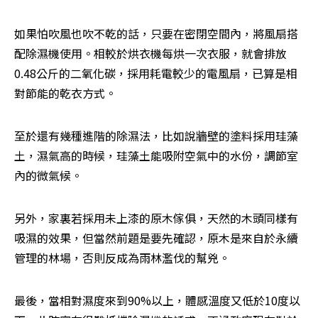
如果怕吹風也吹不乾的話，只要在密閉空間內，將風扇搭
配除濕機使用。相較於烘衣機每烘一次衣服，就會排放
0.48公斤的二氧化碳，採用耗電較少的電風扇，已算是相
對節能的乾衣方式。
至於還有幾種進階的除濕法，比如說牆壁的塗料採用珪藻
土，濕氣高的時候，珪藻土能吸附空氣中的水份，調節室
內的微氣候。
另外，家裏若採用未上漆的原木傢俱，天然的木頭同樣有
吸濕的效果，但當然前題是要先確認，原木是來自於永續
管理的林場，否則反成為雨林濫伐的幫兇。
最後，當相對濕度來到90%以上，體感溫度又低於10度以