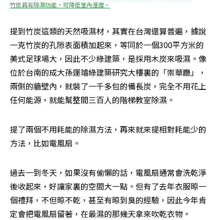
竹炭具有除濕功能，可降低室內溼度。
提到竹炭這類的天然吸濕材，其實在台灣還算普遍，據說
一克竹炭的孔隙表面積加起來，等同於一個300平方米的
美式足球場大，因此不少綠建築，是採用木炭來吸濕。像
位於台南的成大孫運璿綠建築研究大樓裏的「崇華廳」，
兩側的牆壁內，就裝了一千多包的備長炭，完全不用花上
任何能源，就能幫整間三百人的階梯教室除濕。
提了兩個不用耗能的除濕方法，再來就來提相對耗能少的
方法，比如電風扇。
過去一到冬天，如果沒有偷懶的話，電風扇通常會洗乾淨
後收起來，好讓家裏的空間大一點。但有了去年衣服晾一
個禮拜，不但晾不乾，甚至有晾到臭的經驗，因此今年肯
定會把電風扇留著，在最濕的那幾天拿來吹乾衣物。