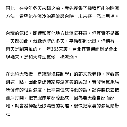
因此，在今年冬天來臨之前，我先搜集了幾種可能的除濕
方法，希望能在濕冷的寒流襲台時，未來逐一派上用場。
台灣的氣候，即使和其他地方比濕氣甚高，但其實不是每
一天都如此。就像赤壁的冬天，平時都刮北風，但總有一
兩天是刮東風的。一年365天裏，台北其實偶而還是會出
現幾天，是和大陸型氣候一樣乾燥。
在北科大教授「建築環境控制學」的邵文政老師，就觀察
到這一點，因此常建議家裏濕答答的民眾，若發現氣象局
所發佈的相對濕度，比平常值來得低的話，記得趕快去把
窗戶打開，把衣服床單都晾起來。因為老天爺自然而然
地，就會發揮超級除濕機的功能，很快把家裏的濕氣給帶
走。