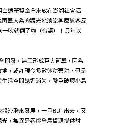
明白這筆資金拿來放在澎湖社會福
金再蓋人為的觀光地淡沒甚麼遊客反
吹一吹就倒了啦（台語）！長年以
完全開發，無異形成巨大衝擊，因為
牧地，或許現今多數休耕棄耕，但是
業生活空間幾近消失，嚴重破壞小島
賴沙灘來發展，一旦BOT出去，又
觀光，無異是吞噬全島資源提供財