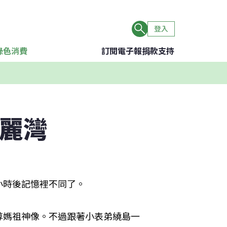
登入
綠色消費
訂閱電子報
捐款支持
美麗灣
小時後記憶裡不同了。
尊媽祖神像。不過跟著小表弟繞島一