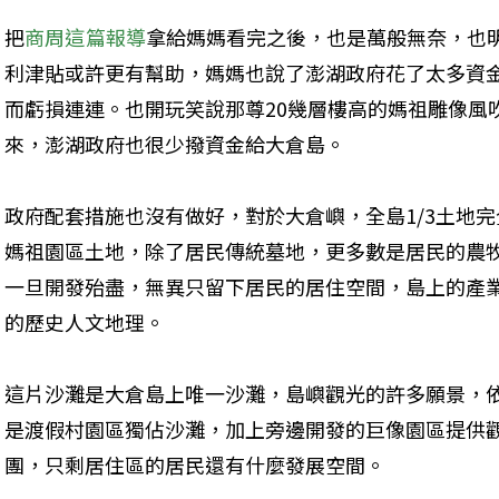
把
商周這篇報導
拿給媽媽看完之後，也是萬般無奈，也
利津貼或許更有幫助，媽媽也說了澎湖政府花了太多資
而虧損連連。也開玩笑說那尊20幾層樓高的媽祖雕像風
來，澎湖政府也很少撥資金給大倉島。
政府配套措施也沒有做好，對於大倉嶼，全島1/3土地
媽祖園區土地，除了居民傳統墓地，更多數是居民的農
一旦開發殆盡，無異只留下居民的居住空間，島上的產
的歷史人文地理。
這片沙灘是大倉島上唯一沙灘，島嶼觀光的許多願景，依
是渡假村園區獨佔沙灘，加上旁邊開發的巨像園區提供
團，只剩居住區的居民還有什麼發展空間。