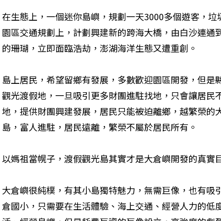
在生態上，一個迷你島嶼，規劃一天3000多個遊客，
園區交通規劃上，計劃興建新的跨海大橋，由白沙連通
的珊瑚，立即面臨浩劫，澎湖海洋生態又遭重創。
島上居民，希望留鄉有發展，多數歡迎園區開發，但是
觀光渡假地，一旦吸引更多財團進駐找地，只會讓居民
地，提供財團興建發展，居民只能被迫離鄉，越繁榮的
島，富人進駐，居民遠離，繁榮不屬於居民所有。
以媽祖當幌子，渡假觀光島其實才是大倉嶼開發的真實
大倉嶼很純樸，有其小島獨特魅力，無需巨像，也有吸
倉國小，只需要在生活體驗、海上交通、經營人力的低