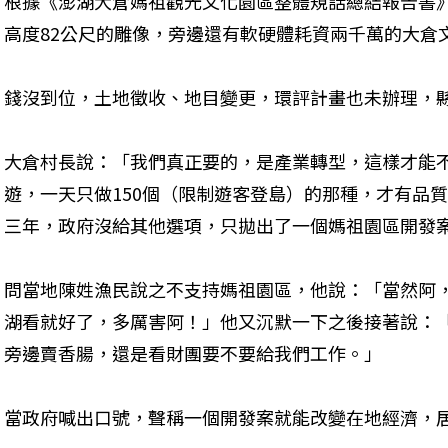
根據《澎湖大倉媽祖觀光文化園區整體規話總結報告書》
高度82公尺的雕像，旁邊還有軟硬體耗資兩千萬的大倉
錢沒到位，土地徵收、地目變更，環評計畫也未辦理，
大倉村長說：「我們真正要的，是產業轉型，這樣才能
遊，一天只做150個（限制遊客登島）的那種，才有品
三年，政府沒給其他選項，只拋出了一個媽祖園區開發
問當地陳姓漁民說之不支持媽祖園區，他說：「當然阿
湖看就好了，多厲害阿！」他又沉默一下之後接著說：
旁邊賣香腸，還是看財團要不要給我們工作。」
當政府喊出口號，聲稱一個開發案就能改變在地經濟，