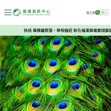
電子報
登入
快訊
風機離聚落、學校過近 彰化福漢風電案環委建議不應