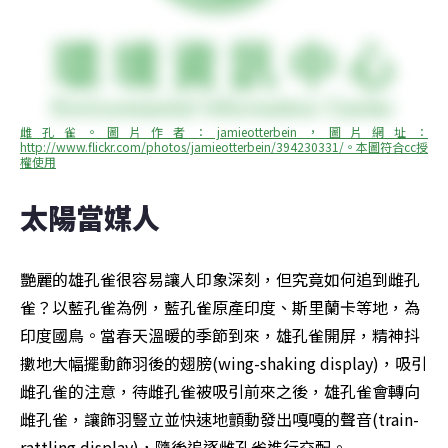
雌孔雀。圖片作者：jamieotterbein，圖片網址：
http://www.flickr.com/photos/jamieotterbein/394230331/。本圖符合cc授
權使用
太陽當媒人
艷麗的雄孔雀很容易讓人印象深刻，但究竟如何追到雌孔
雀？以藍孔雀為例，藍孔雀原產印度、斯里蘭卡等地，為
印度國鳥。當春天溫暖的季節到來，雄孔雀開屏，精神抖
擻地大幅擺動飾羽後的翅膀(wing-shaking display)，吸引
雌孔雀的注意，待雌孔雀被吸引前來之後，雄孔雀會轉向
雌孔雀，讓飾羽豎立並快速地顫動發出嘎嘎的聲音(train-
rattling display)，隨後追逐雌孔雀進行交配。