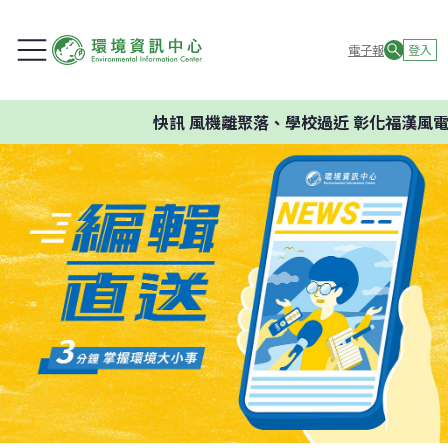
電子報
登入
快訊
風機離聚落、學校過近 彰化福漢風電