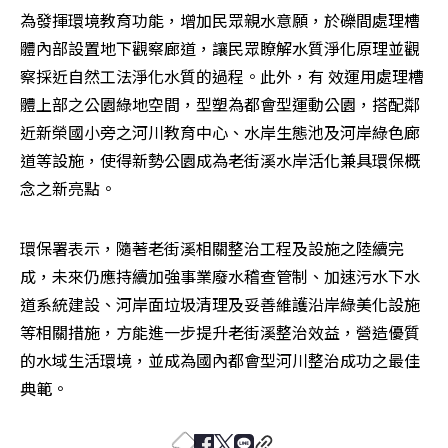
為發揮環境教育功能，增加民眾親水意願，於礫間處理槽
體內部設置地下觀察廊道，讓民眾瞭解水質淨化原理並觀
察採近自然工法淨化水質的過程。此外，有 效運用處理槽
體上部之公園綠地空間，型塑為都會型運動公園，搭配鄰
近新榮國小旁之河川教育中心、水岸生態池及河岸綠色廊
道等設施，使得新勢公園成為老街溪水岸活化兼具環保概
念之新亮點。
環保署表示，隨著老街溪相關整治工程及設施之陸續完
成，未來仍應持續加強事業廢水稽查管制、加速污水下水
道系統建設、河岸面垃圾清理及妥善維護沿岸綠美化設施
等相關措施，方能進一步提升老街溪整治效益，營造優質
的水域生活環境，並成為國內都會型河川整治成功之最佳
典範。