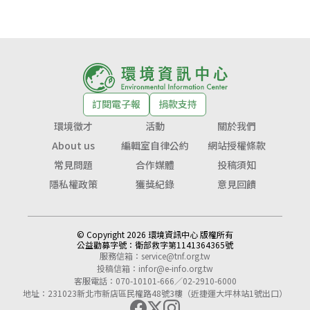
訂閱電子報
捐款支持
環境徵才
活動
關於我們
About us
編輯室自律公約
網站授權條款
常見問題
合作媒體
投稿須知
隱私權政策
獲獎紀錄
意見回饋
© Copyright 2026 環境資訊中心 版權所有
公益勸募字號：
衛部救字第1141364365號
服務信箱：
service@tnf.org.tw
投稿信箱：
infor@e-info.org.tw
客服電話：070-10101-666／02-2910-6000
地址：231023新北市新店區民權路48號3樓（近捷運大坪林站1號出口）