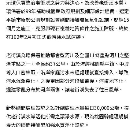
示環保署整治老街溪之努力與決心。為改善老街溪水質，
環保署於99年補助桃園縣政府規劃及細部設計經費，選定
平鎮巿新勢公園規劃設置礫間接觸曝氣氧化設施，歷經15
個月之施工，克服卵礫石複雜地質條件之施工障礙，終於
在102年2月初正式截污通水試運轉。
老街溪為環保署推動都會型河川及全國11條重點河川之整
治重點之一，全長約37公里，由於流經桃園縣平鎮、中壢
等人口密集區，沿岸家庭污水未經處理就直接排入，導致
河水混濁惡化，之後更因部分河段加蓋後，河道地下化，
違建零亂分布於河岸兩側，讓老街溪失去了往日風華。
新勢礫間處理設施之設計總處理水量每日30,000公噸，提
供老街溪水岸活化所需之潔淨水源，現為桃園縣處理規模
最大的礫間接觸型加強水質淨化設施。