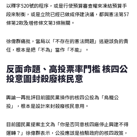
以釋字520號的程序，或是行使預算審查權來凍結預算手
段來制衡，或是立院已經已做成停建決議，都與憲法第57
條第2款及增修條文第3條無關。
徐偉群痛批，當局以「不存在的憲法問題」逃避該負的責
任，根本是把「不為」當作「不能」。
反面命題、高投票率門檻 核四公
投意圖封殺廢核民意
輿論一再批評目前國民黨操作的核四公投為「鳥籠公
投」，根本是設計來封殺廢核民意用。
目前國民黨提案主文為「你是否同意核四廠停止興建不得
運轉？」徐偉群表示，公投應該是檢驗政府的核四政策，