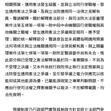
相關預算，適用憲法發生疑義，並與立法院行使職權，發
生適用憲法之爭議，及與立法院適用同一法律之見解有
異，聲請解釋。關於解釋憲法部分，與司法院大法官審理
案件法第五條第一項第一款中段中央機關因行使職權與其
他機關之職權，發生適用憲法之爭議規定相符，應予受
理；關於統一解釋部分，聲請意旨並未具體指明適用預算
法何項條文與立法機關適用同一法律見解有異，與上開審
理案件法第七條第一項第一款所定聲請要件尚有未合，惟
此部分與已受理之憲法解釋係基於同一事實關係，不另為
不受理之決議。又本件係就行政院停止執行法定預算與立
法院發生適用憲法之爭議，至引發爭議之電力供應究以核
能抑或其他能源為優，已屬能源政策之專業判斷問題，不
應由行使司法權之釋憲機關予以裁決，不在解釋範圍，均
合先敘明。
　　預算制度乃行政部門實現其施政方針並經立法部門參