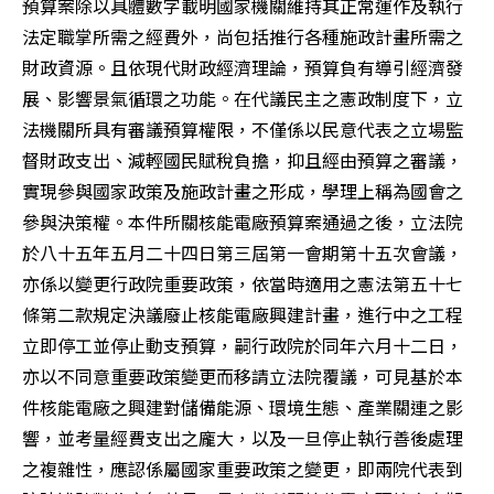
預算案除以具體數字載明國家機關維持其正常運作及執行
法定職掌所需之經費外，尚包括推行各種施政計畫所需之
財政資源。且依現代財政經濟理論，預算負有導引經濟發
展、影響景氣循環之功能。在代議民主之憲政制度下，立
法機關所具有審議預算權限，不僅係以民意代表之立場監
督財政支出、減輕國民賦稅負擔，抑且經由預算之審議，
實現參與國家政策及施政計畫之形成，學理上稱為國會之
參與決策權。本件所關核能電廠預算案通過之後，立法院
於八十五年五月二十四日第三屆第一會期第十五次會議，
亦係以變更行政院重要政策，依當時適用之憲法第五十七
條第二款規定決議廢止核能電廠興建計畫，進行中之工程
立即停工並停止動支預算，嗣行政院於同年六月十二日，
亦以不同意重要政策變更而移請立法院覆議，可見基於本
件核能電廠之興建對儲備能源、環境生態、產業關連之影
響，並考量經費支出之龐大，以及一旦停止執行善後處理
之複雜性，應認係屬國家重要政策之變更，即兩院代表到