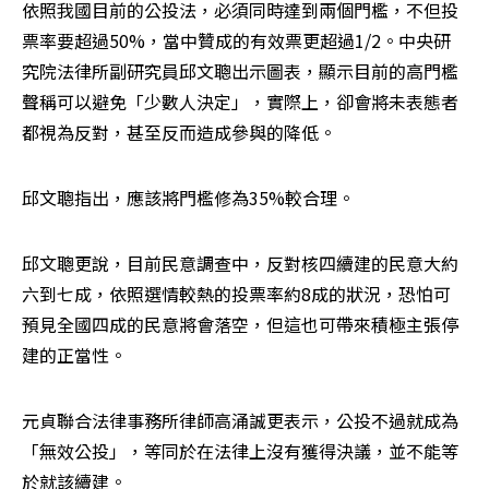
依照我國目前的公投法，必須同時達到兩個門檻，不但投
票率要超過50%，當中贊成的有效票更超過1/2。中央研
究院法律所副研究員邱文聰出示圖表，顯示目前的高門檻
聲稱可以避免「少數人決定」，實際上，卻會將未表態者
都視為反對，甚至反而造成參與的降低。
邱文聰指出，應該將門檻修為35%較合理。
邱文聰更說，目前民意調查中，反對核四續建的民意大約
六到七成，依照選情較熱的投票率約8成的狀況，恐怕可
預見全國四成的民意將會落空，但這也可帶來積極主張停
建的正當性。
元貞聯合法律事務所律師高涌誠更表示，公投不過就成為
「無效公投」，等同於在法律上沒有獲得決議，並不能等
於就該續建。