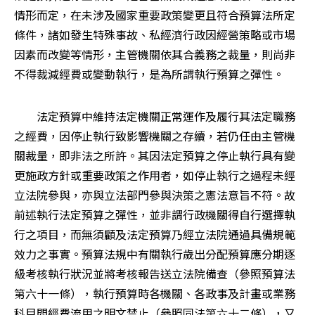
情形而定，在未涉及國家重要政策變更且符合預算法所定
條件，諸如發生特殊事故、私經濟行政因經營策略或市場
因素而改變等情形，主管機關依其合義務之裁量，則尚非
不得裁減經費或變動執行，是為所謂執行預算之彈性。
　　法定預算中維持法定機關正常運作及履行其法定職務
之經費，因停止執行致影響機關之存續，若仍任由主管機
關裁量，即非法之所許。其因法定預算之停止執行具有變
更施政方針或重要政策之作用者，如停止執行之過程未經
立法院參與，亦與立法部門參與決策之憲法意旨不符。故
前述執行法定預算之彈性，並非謂行政機關得自行選擇執
行之項目，而無須顧及法定預算乃經立法院通過具備規範
效力之事實。預算法規中有關執行歲出分配預算應分期逐
級考核執行狀況並將考核報告送立法院備查（參照預算法
第六十一條），執行預算時各機關、各政事及計畫或業務
科目間經費流用之明文禁止（參照同法第六十二條），又