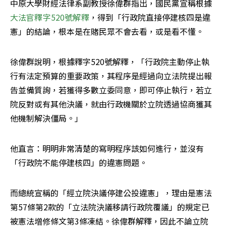
中原大學財經法律系副教授徐偉群指出，國民黨宣稱根據
大法官釋字520號解釋
，得到「行政院直接停建核四是違
憲」的結論，根本是在賭民眾不會去看，或是看不懂。
徐偉群說明，根據釋字520號解釋，「行政院主動停止執
行有法定預算的重要政策，其程序是經過向立法院提出報
告並備質詢，若獲得多數立委同意，即可停止執行，若立
院反對或有其他決議，就由行政機關於立院透過協商獲其
他機制解決僵局。」
他直言：明明非常清楚的寫明程序該如何進行，並沒有
「行政院不能停建核四」的違憲問題。
而總統宣稱的「經立院決議停建公投違憲」，理由是憲法
第57條第2款的「立法院決議移請行政院覆議」的規定已
被憲法增修條文第3條凍結。徐偉群解釋，因此不論立院