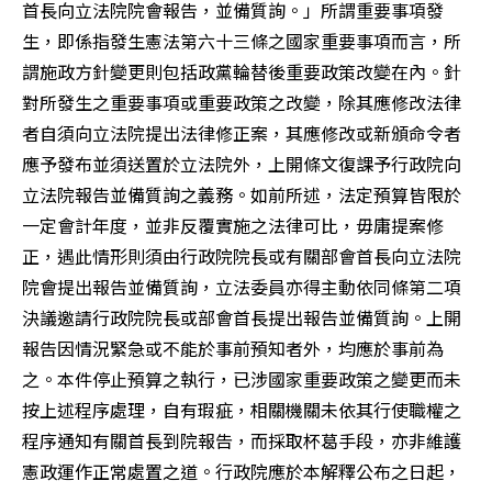
首長向立法院院會報告，並備質詢。」所謂重要事項發
生，即係指發生憲法第六十三條之國家重要事項而言，所
謂施政方針變更則包括政黨輪替後重要政策改變在內。針
對所發生之重要事項或重要政策之改變，除其應修改法律
者自須向立法院提出法律修正案，其應修改或新頒命令者
應予發布並須送置於立法院外，上開條文復課予行政院向
立法院報告並備質詢之義務。如前所述，法定預算皆限於
一定會計年度，並非反覆實施之法律可比，毋庸提案修
正，遇此情形則須由行政院院長或有關部會首長向立法院
院會提出報告並備質詢，立法委員亦得主動依同條第二項
決議邀請行政院院長或部會首長提出報告並備質詢。上開
報告因情況緊急或不能於事前預知者外，均應於事前為
之。本件停止預算之執行，已涉國家重要政策之變更而未
按上述程序處理，自有瑕疵，相關機關未依其行使職權之
程序通知有關首長到院報告，而採取杯葛手段，亦非維護
憲政運作正常處置之道。行政院應於本解釋公布之日起，