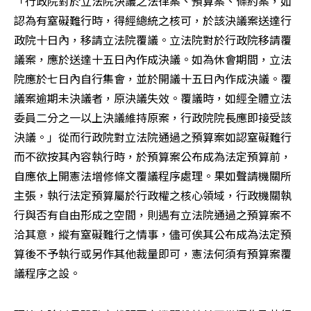
「行政院對於立法院決議之法律案、預算案、條約案，如
認為有窒礙難行時，得經總統之核可，於該決議案送達行
政院十日內，移請立法院覆議。立法院對於行政院移請覆
議案，應於送達十五日內作成決議。如為休會期間，立法
院應於七日內自行集會，並於開議十五日內作成決議。覆
議案逾期未決議者，原決議失效。覆議時，如經全體立法
委員二分之一以上決議維持原案，行政院院長應即接受該
決議。」從而行政院對立法院通過之預算案如認窒礙難行
而不欲按其內容執行時，於預算案公布成為法定預算前，
自應依上開憲法增修條文覆議程序處理。果如聲請機關所
主張，執行法定預算屬於行政權之核心領域，行政機關執
行與否有自由形成之空間，則遇有立法院通過之預算案不
洽其意，縱有窒礙難行之情事，儘可俟其公布成為法定預
算後不予執行或另作其他裁量即可，憲法何須有預算案覆
議程序之設。　　