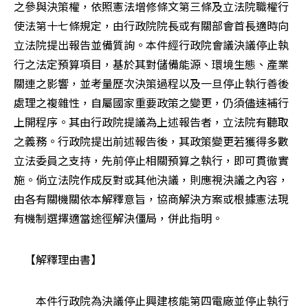
之參與決策權，依照憲法增修條文第三條及立法院職權行
使法第十七條規定，由行政院院長或有關部會首長適時向
立法院提出報告並備質詢。本件經行政院會議決議停止執
行之法定預算項目，基於其對儲備能源、環境生態、產業
關連之影響，並考量歷次決策過程以及一旦停止執行善後
處理之複雜性，自屬國家重要政策之變更，仍須儘速補行
上開程序。其由行政院提議為上述報告者，立法院有聽取
之義務。行政院提出前述報告後，其政策變更若獲得多數
立法委員之支持，先前停止相關預算之執行，即可貫徹實
施。倘立法院作成反對或其他決議，則應視決議之內容，
由各有關機關依本解釋意旨，協商解決方案或根據憲法現
有機制選擇適當途徑解決僵局，併此指明。
    【解釋理由書】
　　本件行政院為決議停止興建核能第四電廠並停止執行