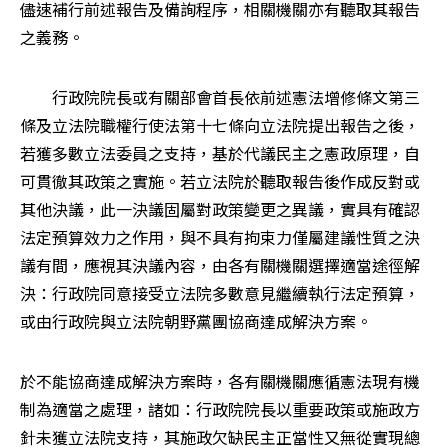
儘速補行前述報告及備詢程序，相關機關亦有聽取其報告
之義務。
　　行政院院長或有關部會首長依前述憲法增修條文第三
條及立法院職權行使法第十七條向立法院提出報告之後，
若獲多數立法委員之支持，基於代議民主之憲政原理，自
可貫徹其政策之實施。若立法院於聽取報告後作成反對或
其他決議，此一決議固屬對政策變更之異議，實具有確認
法定預算效力之作用，與不具有拘束力僅屬建議性質之決
議有間，應視其決議內容，由各有關機關選擇適當途徑解
決：行政院同意接受立法院多數意見繼續執行法定預算，
或由行政院與立法院朝野黨團協商達成解決方案。
於不能協商達成解決方案時，各有關機關應循憲法現有機
制為適當之處理，諸如：行政院院長以重要政策或施政方
針未獲立法院支持，其施政欠缺民主正當性又無從實現總