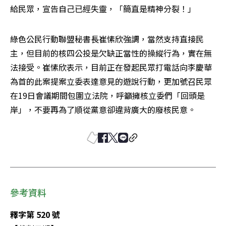
給民眾，宣告自己已經失靈，「簡直是精神分裂！」
綠色公民行動聯盟秘書長崔愫欣強調，當然支持直接民
主，但目前的核四公投是欠缺正當性的操縱行為，實在無
法接受。崔愫欣表示，目前正在發起民眾打電話向李慶華
為首的此案提案立委表達意見的遊說行動，更加號召民眾
在19日會議期間包圍立法院，呼籲擁核立委們「回頭是
岸」，不要再為了順從黨意卻違背廣大的廢核民意。
參考資料
釋字第 520 號