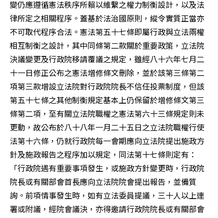
變仍應遵循憲法秩序所賴以維繫之權力制衡設計，以及法
律所定之相關程序。蓋基於法治國原則，縱令實質正當亦
不可取代程序合法。憲法第五十七條即屬行政與立法兩權
相互制衡之設計，其中同條第二款關於重要政策，立法院
決議變更及行政院移請覆議之規定，雖經八十六年七月二
十一日修正公布之憲法增修條文刪除，並於該第三條第二
項第三款增設立法院對行政院院長不信任投票制度，但該
第五十七條之其他制衡規定基本上仍保留於增修條文第三
條第二項，至有關立法院職權之憲法第六十三條規定則未
更動，故公布於八十八年一月二十五日之立法院職權行使
法第十六條，仍就行政院每一會期應向立法院提出施政方
針及施政報告之程序加以規定，同法第十七條則定有：
「行政院遇有重要事項發生，或施政方針變更時，行政院
院長或有關部會首長應向立法院院會提出報告，並備質
詢。前項情事發生時，如有立法委員提議，三十人以上連
署或附議，經院會議決，亦得邀請行政院院長或有關部會