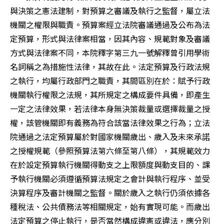
與決策之憲法建制，對預算之審議及執行之監督，屬立法
機關之權限與職責。預算案經立法院審議通過及公布為法
定預算，形式與法律案相當，因其內容、規範對象及審議
方式與法律案不同，本院釋字第三九一號解釋曾引用學術
名詞稱之為措施性法律，其故在此。法定預算及行政法規
之執行，均屬行政部門之職責，其間區別在於：賦予行政
機關執行權限之法規，其所規定之構成要件具備，即產生
一定之法律效果，若法律本身無決策裁量或選擇裁量之授
權，該管機關即有義務為符合該當法律效果之行為；立法
院通過之法定預算屬於對國家機關歲出、歲入及未來承諾
之授權規範（參照預算法第六條至第八條），其規範效力
在於設定預算執行機關得動支之上限額度與動支目的、課
予執行機關必須遵循預算法規定之會計與執行程序、並受
決算程序及審計機關之監督。關於歲入之執行仍須依據各
種稅法、公共債務法等相關規定，始有實現可能。而歲出
法定預算之停止執行，是否當然構成違憲或違法，應分別