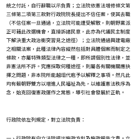
統之付託，自行辭職以示負責；立法院依憲法增修條文第
三條第二項第三款對行政院院長提出不信任案，使其去職
（不信任案一旦通過，立法院可能遭受解散，則朝野黨派
正可藉此改選機會，直接訴諸民意，此亦為代議民主制度
下解決重大政治衝突習見之途徑）；立法院通過興建電廠
之相關法案，此種法律內容縱然包括對具體個案而制定之
條款，亦屬特殊類型法律之一種，即所謂個別性法律，並
非憲法所不許。究應採取何種途徑，則屬各有關機關應抉
擇之問題，非本院所能越俎代庖予以解釋之事項。然凡此
均有賴朝野雙方以增進人民福祉為先，以維護憲法秩序為
念，始克回復憲政運作之常態，導引社會發展於正軌。
行政院依左列規定，對立法院負責：
一、行政院有向立法院提出施政方針及施政報告之責。立