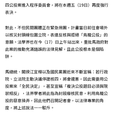
四公投案進入程序委員會，將在本週五（19日）再度強行
表決。
對此，不但民間團體正在緊急揪團，計畫當日前往會場外
以核災封鎖線包圍立院，表達反核與拒絕「鳥籠公投」的
意願。法學界也在今（17）日上午站出來，重批馬政府對
此案的推動充滿錯誤的法律見解，且此公投根本是個陷
阱。
馬總統、閣揆江宜樺以及國民黨團近來不斷宣稱：若行政
院、立法院主動決議停建核四，將會違憲，因此需要用公
投案來「全民決定」，甚至宣稱「複決公投題目必須與現
狀相反」，法界學者將此指為封殺廢核民意，利用鳥籠公
投的惡意操弄，因此他們召開記者會，以法律專業的角
度，將上述說法一一駁斥。