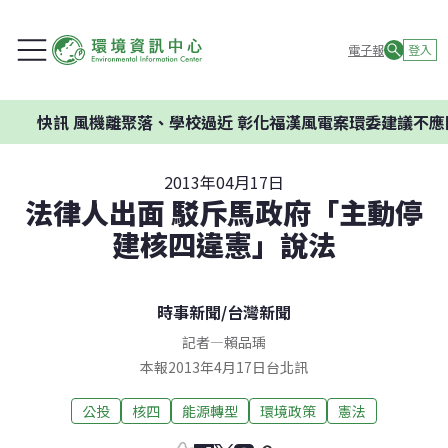
電子報
登入
風機離聚落、學校過近 彰化福漢風電案環委建議不應開發
2013年04月17日
法律人出面 駁斥馬政府「主動停
建核四違憲」說法
時事新聞
/
台灣新聞
記者
—
賴品瑀
本報2013年4月17日台北訊
公投
核四
能源轉型
環境政策
憲法