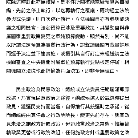
院陳述時對此亦無歧見。是本件所關核能電廠預算案自擬
編、先前之停止執行，以迄再執行之覆議，既均經立法院
參與或決議，則再次停止執行，立法機關自亦有參與或決
議之相同機會。法定預算已涉及重要政策，其變動自與非
屬國家重要政策變更之單純預算變動，顯然有別，尚不能
以所謂法定預算為實質行政行為，認聲請機關有裁量餘地
而逕予決定並下達實施，或援引其自行訂定未經送請立法
機關審查之中央機關附屬單位預算執行要點核定停辦，相
關機關立法院執此指摘為片面決策，即非全無理由。
　　民主政治為民意政治，總統或立法委員任期屆滿即應
改選，乃實現民意政治之途徑。總統候選人於競選時提出
政見，獲選民支持而當選，自得推行其競選時之承諾，從
而總統經由其任命之行政院院長，變更先前存在，與其政
見未洽之施政方針或政策，毋迺政黨政治之常態。惟無論
執政黨更替或行政院改組，任何施政方針或重要政策之改