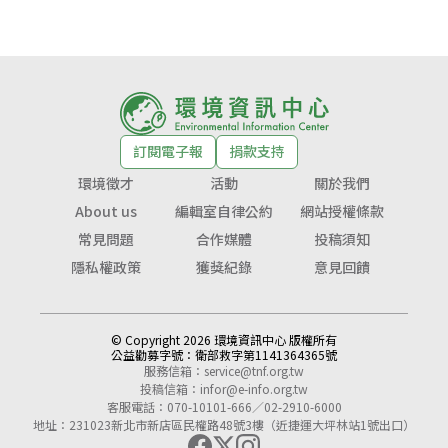
訂閱電子報
捐款支持
環境徵才
活動
關於我們
About us
編輯室自律公約
網站授權條款
常見問題
合作媒體
投稿須知
隱私權政策
獲獎紀錄
意見回饋
© Copyright 2026 環境資訊中心 版權所有
公益勸募字號：
衛部救字第1141364365號
服務信箱：
service@tnf.org.tw
投稿信箱：
infor@e-info.org.tw
客服電話：070-10101-666／02-2910-6000
地址：231023新北市新店區民權路48號3樓（近捷運大坪林站1號出口）