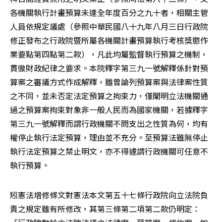
各機關執行計畫預算未達全年度百分之九十者，相關主管
人員依規定議處（參照中華民國八十九年八月三日行政院
修正發布之行政院暨所屬各機關計畫預算執行考核獎懲作
業要點第四點第二款），凡此均屬監督執行預算之機制，
貫徹財政紀律之要求。本院釋字第三九一號解釋係針對預
算案之審議方式作成解釋，雖曾論列預算案與法律案性質
之不同，並未否定法定預算之拘束力，僅闡明立法機關通
過之預算案拘束對象非一般人民而為國家機關，若據釋字
第三九一號解釋而謂行政機關不問支出之性質為何，均有
權停止執行法定預算，理由並不充分。至預算法雖無停止
執行法定預算之禁止明文，亦不得遽謂行政機關可任意不
執行預算。
矧憲法增修條文對憲法本文第五十七條行政院向立法院負
責之規定雖有所修改，其第三條第二項第二款仍明定：