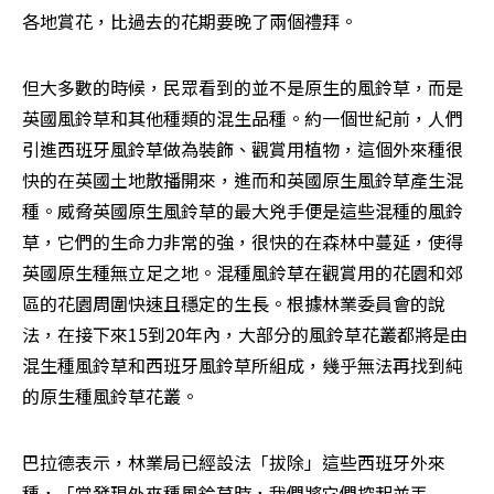
各地賞花，比過去的花期要晚了兩個禮拜。
但大多數的時候，民眾看到的並不是原生的風鈴草，而是
英國風鈴草和其他種類的混生品種。約一個世紀前，人們
引進西班牙風鈴草做為裝飾、觀賞用植物，這個外來種很
快的在英國土地散播開來，進而和英國原生風鈴草產生混
種。威脅英國原生風鈴草的最大兇手便是這些混種的風鈴
草，它們的生命力非常的強，很快的在森林中蔓延，使得
英國原生種無立足之地。混種風鈴草在觀賞用的花園和郊
區的花園周圍快速且穩定的生長。根據林業委員會的說
法，在接下來15到20年內，大部分的風鈴草花叢都將是由
混生種風鈴草和西班牙風鈴草所組成，幾乎無法再找到純
的原生種風鈴草花叢。
巴拉德表示，林業局已經設法「拔除」這些西班牙外來
種，「當發現外來種風鈴草時，我們將它們挖起並丟