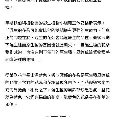
掉。」
韋斯頓伯特植物園的野生植物小組義工休安格斯表示，
「混生的花朵可能會比他的雙親擁有更強的生命力，但真
正的問題在於，混生的花朵會驅逐原生的品種，最後只剩
下混生種而原生種的基因也就此消失。一旦混生種的花朵
受到感染，也沒有剩下任何的原生種，風鈴草這個物種將
面臨絕種的危機。」
從單側花莖長出深藍色、香味濃郁的花朵是原生種風鈴草
的特徵，它們的花蕊和花粉呈現乳白色，而花瓣通常向內
或向外捲曲。相比之下，混生種的風鈴草缺乏香氣、且花
蕊為藍色，它們有捲曲的花瓣、淡藍色的花朵長在花莖的
兩側。