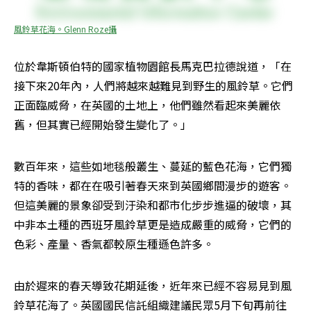
風鈴草花海。Glenn Roze攝
位於韋斯頓伯特的國家植物園館長馬克巴拉德說道，「在
接下來20年內，人們將越來越難見到野生的風鈴草。它們
正面臨威脅，在英國的土地上，他們雖然看起來美麗依
舊，但其實已經開始發生變化了。」
數百年來，這些如地毯般叢生、蔓延的藍色花海，它們獨
特的香味，都在在吸引著春天來到英國鄉間漫步的遊客。
但這美麗的景象卻受到汙染和都市化步步進逼的破壞，其
中非本土種的西班牙風鈴草更是造成嚴重的威脅，它們的
色彩、產量、香氣都較原生種遜色許多。
由於遲來的春天導致花期延後，近年來已經不容易見到風
鈴草花海了。英國國民信託組織建議民眾5月下旬再前往