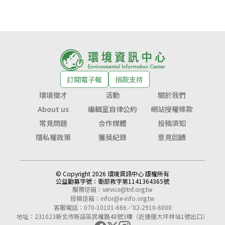
訂閱電子報
捐款支持
環境徵才
活動
關於我們
About us
編輯室自律公約
網站授權條款
常見問題
合作媒體
投稿須知
隱私權政策
獲獎紀錄
意見回饋
© Copyright 2026 環境資訊中心 版權所有
公益勸募字號：
衛部救字第1141364365號
服務信箱：
service@tnf.org.tw
投稿信箱：
infor@e-info.org.tw
客服電話：070-10101-666／02-2910-6000
地址：231023新北市新店區民權路48號3樓（近捷運大坪林站1號出口）