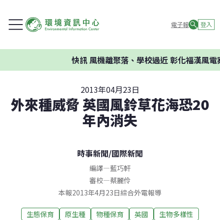
電子報
登入
快訊
風機離聚落、學校過近 彰化福漢風電案
2013年04月23日
外來種威脅 英國風鈴草花海恐20
年內消失
時事新聞
/
國際新聞
編譯
—
藍巧軒
審校
—
蔡麗伶
本報2013年4月23日綜合外電報導
生態保育
原生種
物種保育
英國
生物多樣性