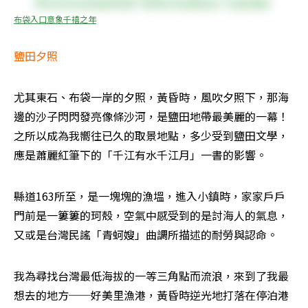
布袋入口意象千禧之年
鹽田夕照
尤其東石、布袋一岸的夕照，黃昏時，風吹夕照下，那海
邊的沙子閃閃發亮像條沙河，是鹽田地帶最美麗的一幕！
之所以成為我嚮往已久的取景地點，多少受到鹽田文學，
應是蕭麗紅筆下的「千江有水千江月」一書的影響。
縣道163所至，是一塊塊的漁塭，進入小鎮時，家家戶戶
門前是一簍簍的珂殼，空氣中感受到的是討海人的氣息，
又或是台灣民謠「青蚵嫂」曲調所描述的耐勞與認命。
我為尋找台灣最低海拔的一等三角點而流浪，來到了我最
想去的地方──好美里漁港，黃昏時逆光地打落在停泊港