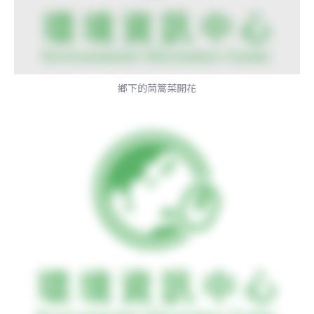
鄉下的茼篙菜開花