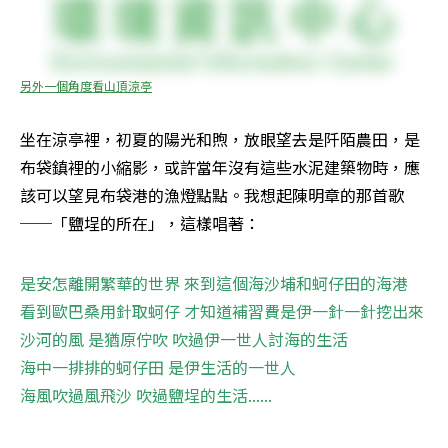
另外一個角度看山頂涼亭
坐在涼亭裡，初夏的陽光和煦，放眼望去是阡陌農田，是
布袋鎮裡的小縮影，或許當年沒有這些水泥建築物時，應
該可以望見布袋港的漁燈點點。我想起陳明章的那首歌
──「鹽埕的所在」，這樣唱著：
是安怎離開繁華的世界 來到這個海沙埔和蚵仔田的海港

看到歐巴桑用針取蚵仔 才知道補習費是伊一針一針挖出來

沙河的風 是猶原佇吹 吹過伊一世人討海的生活

海中一排排的蚵仔田 是伊生活的一世人

海風吹過風飛沙 吹過鹽埕的生活......