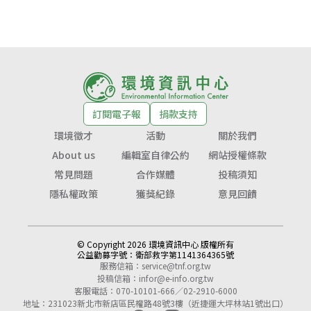
訂閱電子報
捐款支持
環境徵才
活動
關於我們
About us
編輯室自律公約
網站授權條款
常見問題
合作媒體
投稿須知
隱私權政策
獲獎紀錄
意見回饋
© Copyright 2026 環境資訊中心 版權所有
公益勸募字號：
衛部救字第1141364365號
服務信箱：
service@tnf.org.tw
投稿信箱：
infor@e-info.org.tw
客服電話：070-10101-666／02-2910-6000
地址：231023新北市新店區民權路48號3樓（近捷運大坪林站1號出口）