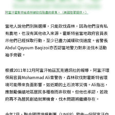
阿富汗霍斯特省森林被砍伐殆盡的景象。（美國陸軍提供。）
當地人說他們別無選擇，只能砍伐森林，因為他們沒有私
有農地，也沒有其他收入來源。霍斯特省當地政府官員表
示他們已經採取行動，至少已盡力減緩砍伐速度。省警長
Abdul Qayoum Baqizoi亦否認當地警力對非法伐木活動
袖手旁觀。
根據2011年12月阿富汗帕茲瓦克通訊社的報導，阿富汗環
保局官員Mohammad Ali曾警告，森林砍伐對霍斯特省環
境可能帶來負面影響，如近期的土石流等災情。Ali指出，
應鼓勵偏遠地區居民多種樹而非砍樹。但他也承認，若政
府再不為居民創造就業機會，伐木問題將繼續存在。
今年7月，聯合國環境規劃署（UNEP）發佈一份阿富汗自