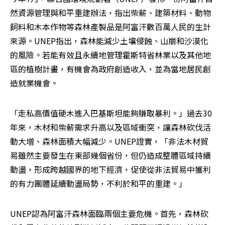
然資源管理與和平重建辦法，指出柴薪、建築材料、動物
飼料和木本作物等森林產製品是阿富汗數百萬人民的生計
來源。UNEP指出，森林能減少土壤侵蝕、山崩和沙漠化
的風險。若能有效且永續地管理霍斯特省林業以及其他地
區的植樹計畫，有機會為政府創造收入，並為當地居民創
造就業機會。
「走私高價值硬木進入巴基斯坦能夠賺取暴利。」過去30
年來，木材和柴薪需求升高以及區域衝突，讓森林砍伐活
動大增、森林面積大幅減少。UNEP證實，「非法木材貿
易雖然主要發生在東部幾個省份，但仍造成整體區域持續
動盪，形成跨越國界的地下經濟，促使從非法貿易中獲利
的有力團體延續動盪局勢，不利於和平的重建。」
UNEP認為阿富汗森林面臨兩個主要危機。首先，森林砍