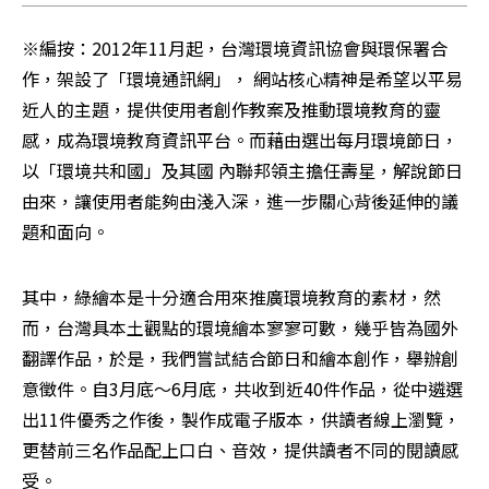
※編按：2012年11月起，台灣環境資訊協會與環保署合
作，架設了「環境通訊網」， 網站核心精神是希望以平易
近人的主題，提供使用者創作教案及推動環境教育的靈
感，成為環境教育資訊平台。而藉由選出每月環境節日，
以「環境共和國」及其國 內聯邦領主擔任壽星，解說節日
由來，讓使用者能夠由淺入深，進一步關心背後延伸的議
題和面向。
其中，綠繪本是十分適合用來推廣環境教育的素材，然
而，台灣具本土觀點的環境繪本寥寥可數，幾乎皆為國外
翻譯作品，於是，我們嘗試結合節日和繪本創作，舉辦創
意徵件。自3月底～6月底，共收到近40件作品，從中遴選
出11件優秀之作後，製作成電子版本，供讀者線上瀏覽，
更替前三名作品配上口白、音效，提供讀者不同的閱讀感
受。