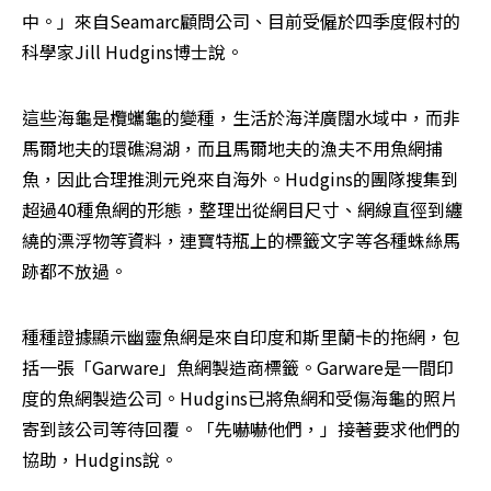
中。」來自Seamarc顧問公司、目前受僱於四季度假村的
科學家Jill Hudgins博士說。
這些海龜是欖蠵龜的變種，生活於海洋廣闊水域中，而非
馬爾地夫的環礁潟湖，而且馬爾地夫的漁夫不用魚網捕
魚，因此合理推測元兇來自海外。Hudgins的團隊搜集到
超過40種魚網的形態，整理出從網目尺寸、網線直徑到纏
繞的漂浮物等資料，連寶特瓶上的標籤文字等各種蛛絲馬
跡都不放過。
種種證據顯示幽靈魚網是來自印度和斯里蘭卡的拖網，包
括一張「Garware」魚網製造商標籤。Garware是一間印
度的魚網製造公司。Hudgins已將魚網和受傷海龜的照片
寄到該公司等待回覆。「先嚇嚇他們，」接著要求他們的
協助，Hudgins說。