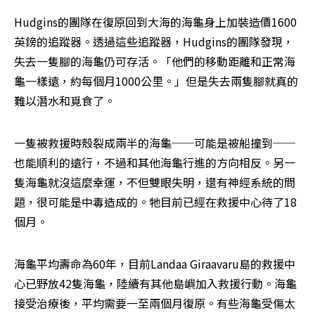
Hudgins的團隊在復原回到大海的海龜身上加裝造價1600
英鎊的追蹤器。透過這些追蹤器，Hudgins的團隊發現，
失去一隻腳的海龜仍可存活。「他們的移動距離和正常海
龜一樣遠，約每個月1000公里。」但是失去兩隻腳就真的
難以潛水和覓食了。
一隻被救援時殼裂成兩半的海龜──可能是被船撞到──
也能順利的遠行，不過和其他海龜行進的方向相反。另一
隻海龜就沒這麼幸運，不但雙眼失明，還有神經系統的問
題，很可能是中毒造成的。牠目前已經在救援中心待了18
個月。
海龜平均壽命為60年，目前Landaa Giraavaru島的救援中
心已野放42隻海龜，陸續有其他島嶼加入救援行動。海龜
接受治療後，平均需要一至兩個月復原。有些海龜受傷太