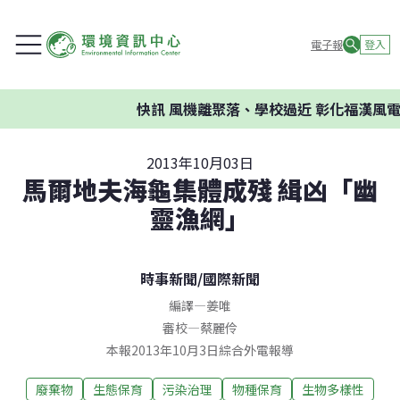
電子報
登入
快訊
風機離聚落、學校過近 彰化福漢風電
2013年10月03日
馬爾地夫海龜集體成殘 緝凶「幽
靈漁網」
時事新聞
/
國際新聞
編譯
—
姜唯
審校
—
蔡麗伶
本報2013年10月3日綜合外電報導
廢棄物
生態保育
污染治理
物種保育
生物多樣性