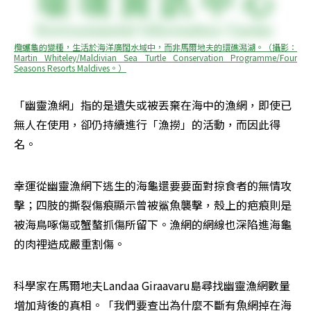
欖蠵龜的變種，生活於海洋廣闊水域中，而非馬爾地夫的環礁潟湖。（攝影：
Martin Whiteley/Maldivian Sea Turtle Conservation Programme/Four 
Seasons Resorts Maldives。）
「幽靈漁網」指的是遺失或被丟棄在海中的漁網，即使已
無人在使用，卻仍持續進行「漁撈」的活動，而因此得
名。
幸運從幽靈漁網下逃生的海龜還要要面對掠食者的無情攻
擊；四肢的撕裂傷痕顯示曾被鯊魚襲擊，殼上的疤痕則是
被海鳥啄傷或蟹螯抓傷所留下。漁網的網線也深陷進海龜
的肉裡造成嚴重割傷。
科學家在馬爾地夫Landaa Giraavaru島尋找幽靈漁網數量
增加背後的真相。「我們要查出為什麼不斷有魚網掉在海