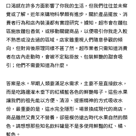
口渴感在許多方面影響了你我的生活，但我們往往並未察
覺或了解。近年來購物科學頗有進步，關於產品擺放、消
費者行為和店內裝潢都有實證研究。據知，超市會在麵包
區施放麵包香氣，或移動關鍵商品，以便吸引你我走入較
不熟悉或沒去過的區域。店家雖重視人們隨意參觀的傾
向，但對背後原理同樣不甚了然。超市業者只需知道消費
者在店內走動時，會被不定點掛放、包裝鮮艷的甜食吸
引；他們不需要知道為什麼。
答案是水。早期人類要滿足水需求，主要不是直接飲水，
而是吃路邊灌木垂下的紅橘藍各色的鮮艷莓子。這些水果
讓我們的祖先能以方便、清涼、提振精神的方式吸收水
份，最重要的是，這水完全隱形。場景換成現代的商店，
商品雖然又貴又不營養，卻是模仿遠古時代水果自然的顏
色。請想想那些知名飲料罐是不是多使用鮮豔的紅、橘、
藍色。