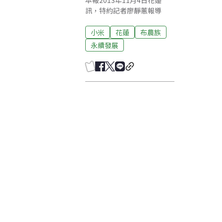
本報2013年11月4日花蓮
訊，特約記者廖靜蕙報導
小米
花蓮
布農族
永續發展