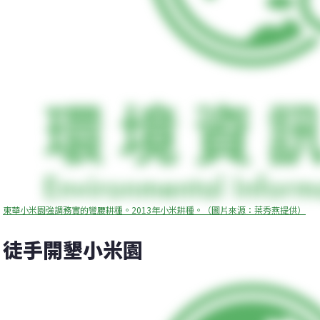
東華小米園強調務實的彎腰耕種。2013年小米耕種。（圖片來源：葉秀燕提供）
徒手開墾小米園