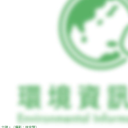
立碑。（攝影：林宜賢）