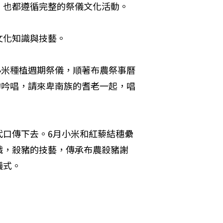
，也都遵循完整的祭儀文化活動。
文化知識與技藝。
小米種植週期祭儀，順著布農祭事曆
的吟唱，請來卑南族的耆老一起，唱
代口傳下去。6月小米和紅藜結穗纍
識，殺豬的技藝，傳承布農殺豬謝
儀式。