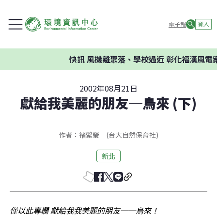
電子報
登入
快訊
風機離聚落、學校過近 彰化福漢風電案
2002年08月21日
獻給我美麗的朋友─烏來 (下)
作者：褚縈瑩 (台大自然保育社)
新北
僅以此專欄 獻給我我美麗的朋友──烏來！