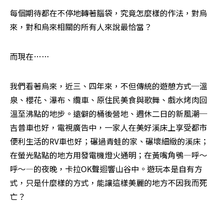
每個期待都在不停地轉著腦袋，究竟怎麼樣的作法，對烏
來，對和烏來相關的所有人來說最恰當？
而現在……
我們看著烏來，近三、四年來，不但傳統的遊憩方式─溫
泉、櫻花、瀑布、纜車、原住民美食與歌舞、戲水烤肉回
溫至沸點的地步。遠僻的桶後營地、週休二日的新風潮─
吉普車也好，電視廣告中，一家人在美好溪床上享受都市
便利生活的RV車也好；碾過青蛙的家、碾壞細緻的溪床；
在螢光點點的地方用發電機燈火通明；在黃嘴角鴞—呼～
呼～—的夜晚，卡拉OK聲迴響山谷中。遊玩本是自有方
式，只是什麼樣的方式，能讓這樣美麗的地方不因我而死
亡？