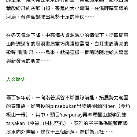
葉般紛飛的灰喉山椒、害羞的大小彎嘴、在溪畔蘿蔔蹲的
河烏、台灣藍鵲擺出氣勢十足的陣仗……
在冬天氣溫下降，中高海拔資源減少的情況下，從四周高
山降遷過冬的冠羽畫眉靈巧跳躍樹叢間、白耳畫眉清亮的
歌聲 飛飛-飛-……烏來，就是這樣一個隨時隨地給人驚喜
與新發現的朋友……
人文歷史
兩百多年前，一向沿著溪谷不斷直線前進，拓展勢力範圍
的泰雅族，從南投的pinsebukan出發到桃園的ihen（今角
板山一帶）。其中，頭目Yavipunay再率眾翻山越嶺到達
tsiyakan（今福山村札亞孔），泰雅的子子孫孫順著南勢
溪水向外伸展，建立十三個部落，遷併為九社……