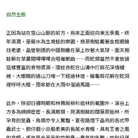
自然生態
正因為站在雪山山脈的前方，烏來正面迎向東北季風，終
年濕潤，是賴水為生青蛙的樂園，翡翠樹蛙戴著金框眼鏡
找老婆、晶瑩剔透的中國樹蟾在葉上吹著大氣球、面天樹
蛙躲在草叢間嗶嗶嗶合唱催眠曲……而蛇類當然不會放過
這樣豐富的食物資源，環紋赤蛇在山溝中打麻花深情繾
綣、大眼睛的過山刀嗖一下經過林道、擬龜殼花躲在蛇洞
裡呼呼大睡、雨傘節在大雨中溜過馬路……
此外，除卻日據時期和林務局柳杉造林的範圍外，溪谷上
方多為綿綿密密、長滿蕨類、爬滿樹藤的闊葉原始林，所
孕育的昆蟲、鳥類亦令人驚豔。夏夜路燈下晶亮的各式甲
蟲武士、歌仔戲小旦般柔美的長尾水青蛾、具有王者之風
的皇蛾、搖來晃去呆呆的竹節蟲…貴氣的朱鸝、如秋日落