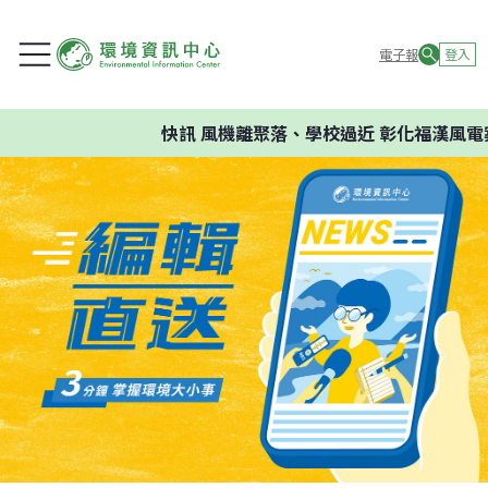
電子報
登入
快訊
風機離聚落、學校過近 彰化福漢風電案