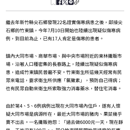
繼去年新竹縣尖石鄉發現22名證實傷寒病患之後，鄰接尖
石鄉的竹東鎮，今年7月10日開始也陸續出現疑似傷寒病
例，到目前為止，已有17人肯定是傷寒的患者。
鎮內大同市場、商華市場、與中央市場附近的東林攤販市
場，沿著人口種密集的長春路上，陸續出現疑似傷寒病
患，造成竹東鎮民普遍不安。竹東衛生所這幾天經常有民
眾來電話，要求衛生所供應「氯黴素」，預防自己得病；
也有民眾自動來衛生所索取強力消毒藥水，替住宅消毒。
由於第4、5、6例病例出現在大同市場內住戶，遂有人懷
疑大同市場是病源所在，最近大同市場的豬肉、果菜幾乎
賣不出去。一名攤販抱怨：「過去做6000元一天，現在靜