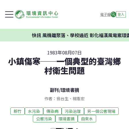
電子報
登入
快訊
風機離聚落、學校過近 彰化福漢風電案環委建
1983年08月07日
小鎮傷寒──一個典型的臺灣鄉
村衛生問題
副刊
/
環境書摘
作者：翁台生、楊憲宏
新竹
水污染
傳染病
污染治理
另一個公害現場
公害污染
環境書摘
自來水