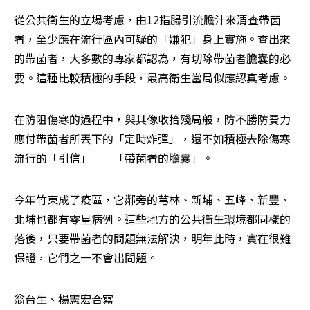
從公共衛生的立場考慮，由12指腸引流膽汁來清查帶菌
者，至少應在流行區內可疑的「嫌犯」身上實施。查出來
的帶菌者，大多數的專家都認為，有切除帶菌者膽囊的必
要。這種比較積極的手段，最高衛生當局似應認真考慮。
在防阻傷寒的過程中，與其像收拾殘局般，防不勝防費力
應付帶菌者所丟下的「定時炸彈」，還不如積極去除傷寒
流行的「引信」
──
「帶菌者的膽囊」。
今年竹東成了疫區，它鄰旁的芎林、新埔、五峰、新豐、
北埔也都有零星病例。這些地方的公共衛生環境都同樣的
落後，只要帶菌者的問題無法解決，明年此時，實在很難
保證，它們之一不會出問題。
翁台生、楊憲宏合寫
