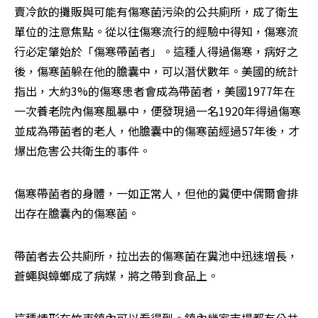
賣冷飲的攤販與可能有傷寒菌污染的公共廁所，成了衛生
單位的注意焦點。從以往傷寒流行的經驗中得知，傷寒流
行必定肇始於「傷寒帶菌者」。這種人得過傷寒，病好之
後，傷寒菌躲在他的膽囊中，可以潛伏數年。美國的統計
指出，大約3%的傷寒患者會成為帶菌者，美國1977年在
一次養老院內傷寒風暴中，便發現過一名1920年得過傷寒
並成為帶菌者的老人，他膽囊中的傷寒菌經過57年後，才
爆出危害公共衛生的事件。
傷寒帶菌者的身體，一如正常人，但他的糞便中偶爾會排
出存在膽囊內的傷寒菌。
帶菌者去公共廁所，拉出去的傷寒菌在糞池中迅速增長，
蒼蠅與蟑螂成了病媒，將之帶到食品上。