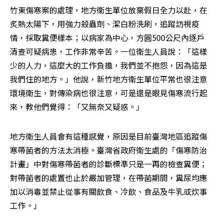
竹東傷寒案的處理，地方衛生單位放棄假日全力以赴，在
炙熱太陽下，用強力殺蟲劑、潔白粉洗刷，追蹤訪視疫
情，採取糞便樣本；以病家為中心，方圓500公尺內逐戶
清查可疑病患，工作非常辛苦。一位衛生人員說：「這樣
少的人力，這麼大的工作負擔，我們並不抱怨，因為這是
我們住的地方。」他說，新竹地方衛生單位平常也很注意
環境衛生，對傳染病也很注意，可是還是眼見傷寒流行起
來，教他們覺得：「又無奈又疑惑。」
地方衛生人員會有這種感覺，原因是目前臺灣地區追蹤傷
寒帶菌者的方法太消極。臺灣省政府衛生處的「傷寒防治
計畫」中對傷寒帶菌者的診斷標準只是一再的檢查糞便；
對帶菌者的處置也止於嚴加管理，在帶菌期間，糞尿均應
加以消毒並禁止從事有關飲食、冷飲、食品及牛乳或炊事
工作。」