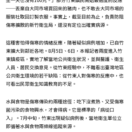
坐一天也沒有100元。」部分竹東鎮民開始最過度的反應
──
丟棄自大同市場買回來的豬肉，也不敢去大同市場的
服裝社取回訂製衣服。事實上，截至目前為止，負責防阻
傷寒擴散的新竹衛生局，還沒有定位出確實病源。
這種害怕得傷寒的情緒反應，隨著疑似病例增加，已自竹
東擴大到鄰近各地。8月5日、6日，本報記者兩度進入竹
東鎮疫區，實地了解當地公共衛生狀況，並與醫護、衛生
人員、居民交換意見。從竹東經驗中，不難看出臺灣地區
公共衛生環境的若干缺陷：從竹東人對傷寒的反應中，也
可看出民眾衛生知識教育的不足。
水與食物是傷寒傳染約兩種途徑：吃下沒煮熟、又受傷寒
菌污染的食物興水，才會得病。它是標準的「病從口
入」。7月中旬，竹東出現疑似病例後，當地衛生單位立
即循著水與食物兩條線追蹤來源。