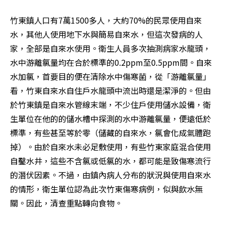
竹東鎮人口有7萬1500多人，大約70%的民眾使用自來
水，其他人使用地下水與簡易自來水，但這次發病的人
家，全部是自來水使用。衛生人員多次抽測病家水龍頭，
水中游離氯量均在合於標準的0.2ppm至0.5ppm間。自來
水加氯，首要目的便在清除水中傷寒菌，從「游離氯量」
看，竹東自來水自住戶水龍頭中流出時還是潔淨的。但由
於竹東鎮是自來水管線末端，不少住戶使用儲水設備，衛
生單位在他的的儲水槽中探測的水中游離氯量，便遠低於
標準，有些甚至等於零（儲藏的自來水，氯會化成氣體跑
掉）。由於自來水未必足敷使用，有些竹東家庭混合使用
自鑿水井，這些不含氯或低氯的水，都可能是致傷寒流行
的潛伏因素。不過，由鎮內病人分布的狀況與使用自來水
的情形，衛生單位認為此次竹東傷寒病例，似與飲水無
關。因此，清查重點轉向食物。