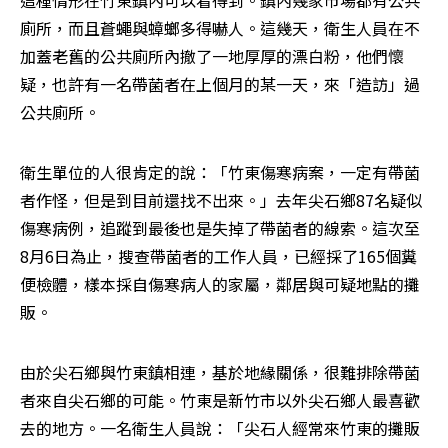
這種情形在竹東鎮內可以看得到。鎮內幾家市場都有公共
廁所，而且蒼蠅與蟑螂多得嚇人。這幾天，衛生人員在不
加蓋老舊的公共廁所內撤了一地厚厚的漂白粉，他們懷
疑，也許有一名帶菌者在上個月的某一天，來「造訪」過
公共廁所。
衛生單位的人很肯定的說：「竹東傷寒病案，一定有帶菌
者作怪，但是到目前還找不出來。」去年尖石鄉87名疑似
傷寒病例，追蹤到最後也是失掉了帶菌者的線索。這次至
8月6日為止，搜查帶菌者的工作人員，已經採了165個糞
便檢體，樣本採自傷寒病人的家屬，鄰居與可疑地點的攤
販。
由於尖石鄉與竹東鎮相連，基於地緣關係，很難排除帶菌
者來自尖石鄉的可能。竹東是新竹市以外尖石鄉人最喜歡
去的地方。一名衛生人員說：「尖石人經常來竹東的攤販