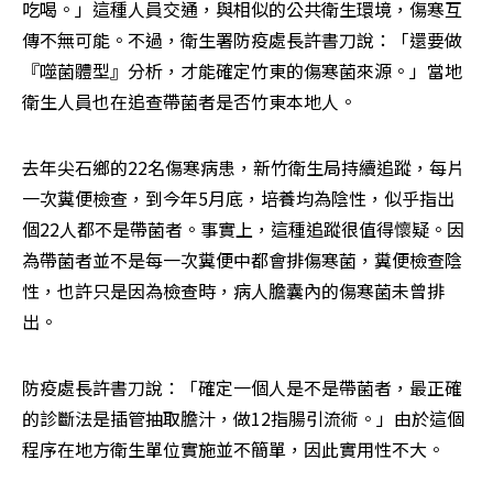
吃喝。」這種人員交通，與相似的公共衛生環境，傷寒互
傳不無可能。不過，衛生署防疫處長許書刀說：「還要做
『噬菌體型』分析，才能確定竹東的傷寒菌來源。」當地
衛生人員也在追查帶菌者是否竹東本地人。
去年尖石鄉的22名傷寒病患，新竹衛生局持續追蹤，每片
一次糞便檢查，到今年5月底，培養均為陰性，似乎指出
個22人都不是帶菌者。事實上，這種追蹤很值得懷疑。因
為帶菌者並不是每一次糞便中都會排傷寒菌，糞便檢查陰
性，也許只是因為檢查時，病人膽囊內的傷寒菌未曾排
出。
防疫處長許書刀說：「確定一個人是不是帶菌者，最正確
的診斷法是插管抽取膽汁，做12指腸引流術。」由於這個
程序在地方衛生單位實施並不簡單，因此實用性不大。