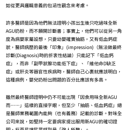
如從更具邏輯意義的包涵性觀念來考慮。
許多醫師是因為他們無法證明小孩出生後只吃過味全新
AGU奶粉，而不願開診斷書；事實上，他們可以從另一角
度為病嬰家屬設想，只要幼嬰確實抽筋，又有低血鈣症
狀，醫師病歷的最後「印象」(impression)（無法做最終
診斷(Diagnosis)時的折衷性結論）只能記下「低血鈣
症」，而非「副甲狀腺功能低下症」、「維他命D缺乏
症」或肝炎等器官性疾病時，醫師自己心裹就應該明白，
這種病例，嬰兒奶粉出問題的百分比應該有多高。
雖然最終醫師證明中仍不可能出現「因食用味全新AGU
而……」這樣的直接字眼，但至少「抽筋、低血鈣症」總
是醫師業務範圍內能夠（也有義務）記載的診斷。對味全
公司來說，如堅持一定要病家提出服用新AGU的確切證
明，反而易讓民眾感到是「強人所難」。