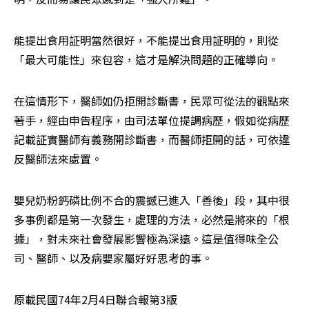
能提出食用証明當然很好，不能提出食用証明的，則從
「最大可能性」來包容，這才是解決問題的正確導向。
在這情形下，醫師如仍拒開診斷書，民眾可從法的觀點來
著手，經由申告程序，由司法單位提調病歷，假如從病歷
記載証實醫師有義務開診斷書，而醫師拒開的話，可依違
反醫師法來處置。
嬰兒奶粉鈣磷比例不合的震撼已進入「善後」段，其中很
多事例都是第一次發生，處理的方法，必然是將來的「根
據」，對未來社會發展影響極為深遠。這是值得味全公
司、醫師、以及病嬰家屬好好思考的事。
原載民國74年2月4日聯合報第3版