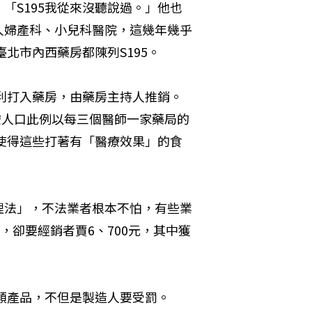
「S195我從來沒聽說過。」他也
人婦產科、小兒科醫院，這幾年幾乎
北市內西藥房都陳列S195。
厚利打入藥房，由藥房主持人推銷。
按人口此例以每三個醫師一家藥局的
是使得這些打著有「醫療效果」的食
理法」，不法業者根本不怕，有些業
，卻要經銷者賈6、700元，其中獲
這類產品，不但是製造人要受罰。