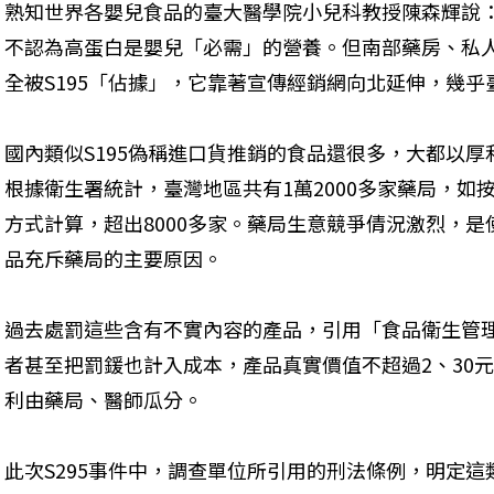
熟知世界各嬰兒食品的臺大醫學院小兒科教授陳森輝說：
不認為高蛋白是嬰兒「必需」的營養。但南部藥房、私
全被S195「佔據」，它靠著宣傳經銷網向北延伸，幾乎臺
國內類似S195偽稱進口貨推銷的食品還很多，大都以
根據衛生署統計，臺灣地區共有1萬2000多家藥局，如
方式計算，超出8000多家。藥局生意競爭倩況激烈，
品充斥藥局的主要原因。
過去處罰這些含有不實內容的產品，引用「食品衛生管
者甚至把罰鍰也計入成本，產品真實價值不超過2、30元
利由藥局、醫師瓜分。
此次S295事件中，調查單位所引用的刑法條例，明定