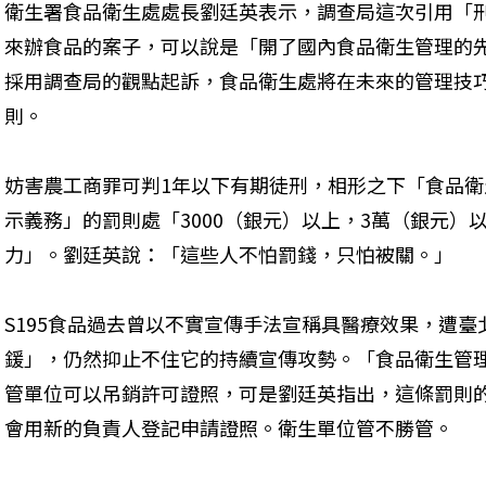
衛生署食品衛生處處長劉廷英表示，調查局這次引用「
來辦食品的案子，可以說是「開了國內食品衛生管理的
採用調查局的觀點起訴，食品衛生處將在未來的管理技
則。
妨害農工商罪可判1年以下有期徒刑，相形之下「食品
示義務」的罰則處「3000（銀元）以上，3萬（銀元）
力」。劉廷英說：「這些人不怕罰錢，只怕被關。」
S195食品過去曾以不實宣傳手法宣稱具醫療效果，遭臺
鍰」，仍然抑止不住它的持續宣傳攻勢。「食品衛生管
管單位可以吊銷許可證照，可是劉廷英指出，這條罰則
會用新的負責人登記申請證照。衛生單位管不勝管。