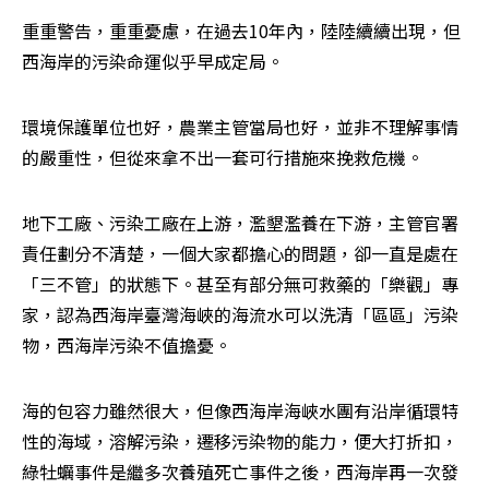
重重警告，重重憂慮，在過去10年內，陸陸續續出現，但
西海岸的污染命運似乎早成定局。
環境保護單位也好，農業主管當局也好，並非不理解事情
的嚴重性，但從來拿不出一套可行措施來挽救危機。
地下工廠、污染工廠在上游，濫墾濫養在下游，主管官署
責任劃分不清楚，一個大家都擔心的問題，卻一直是處在
「三不管」的狀態下。甚至有部分無可救藥的「樂觀」專
家，認為西海岸臺灣海峽的海流水可以洗清「區區」污染
物，西海岸污染不值擔憂。
海的包容力雖然很大，但像西海岸海峽水團有沿岸循環特
性的海域，溶解污染，遷移污染物的能力，便大打折扣，
綠牡蠣事件是繼多次養殖死亡事件之後，西海岸再一次發