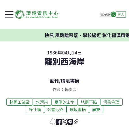
電子報
登入
快訊
風機離聚落、學校過近 彰化福漢風電
1986年04月14日
離別西海岸
副刊
/
環境書摘
作者：楊憲宏
林園工業區
水污染
受傷的土地
地層下陷
污染治理
綠牡蠣
公害污染
環境書摘
屏東