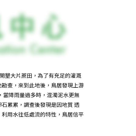
下游開墾大片蔗田，為了有充足的灌溉
地勘查，來到此地後，鳥居發現上游
，當降雨量過多時，混濁泥水更無
石累累，調查後發現是因地質 透
，利用水往低處流的特性，鳥居信平