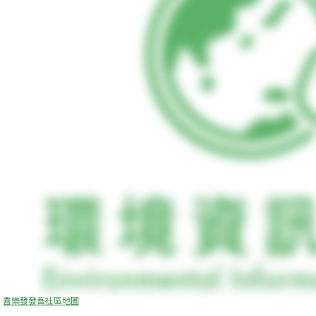
喜樂發發吾社區地圖