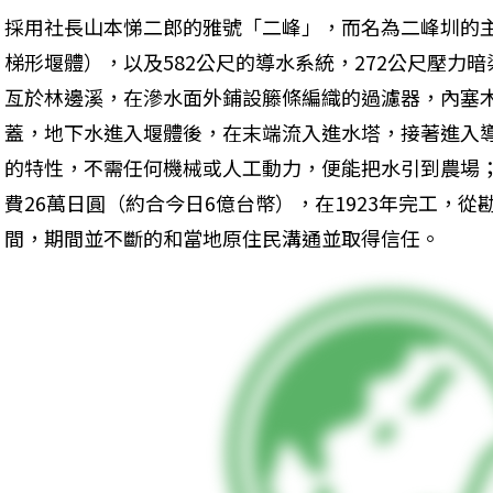
採用社長山本悌二郎的雅號「二峰」，而名為二峰圳的主
梯形堰體），以及582公尺的導水系統，272公尺壓力暗
亙於林邊溪，在滲水面外鋪設籐條編織的過濾器，內塞
蓋，地下水進入堰體後，在末端流入進水塔，接著進入
的特性，不需任何機械或人工動力，便能把水引到農場；
費26萬日圓（約合今日6億台幣），在1923年完工，
間，期間並不斷的和當地原住民溝通並取得信任。