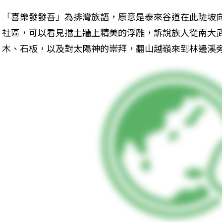
「喜樂發發吾」為排灣族語，原意是泰來谷道在此陡坡
社區，可以看見擋土牆上精美的浮雕，訴說族人從南大
木、石板，以及對太陽神的崇拜，翻山越嶺來到林邊溪