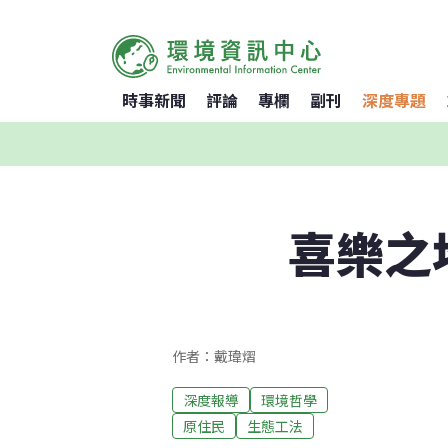
時事新聞
評論
專欄
副刊
深度專題
喜樂之
作者：戴瑋熠
深度報導
環境哲學
原住民
生態工法