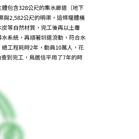
體包含328公尺的集水廊道（地下
渠與2,582公尺的明渠，這條堰體橫
木炭等自然材質，完工後再以土覆
導水系統，再順著圳道流動，符合水
總工程耗時2年，動員10萬人，花
從勘查到完工，鳥居信平用了7年的時