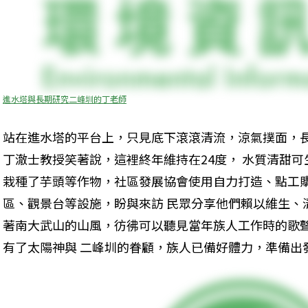
進水塔與長期研究二峰圳的丁老師
站在進水塔的平台上，只見底下滾滾清流，涼氣撲面，
丁澈士教授笑著說，這裡終年維持在24度， 水質清甜
栽種了芋頭等作物，社區發展協會使用自力打造、點工
區、觀景台等設施，盼與來訪 民眾分享他們賴以維生、
著南大武山的山風，彷彿可以聽見當年族人工作時的歌
有了太陽神與 二峰圳的眷顧，族人已備好體力，準備出