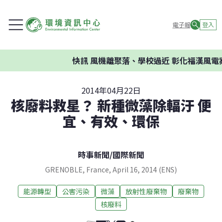
電子報
登入
快訊
風機離聚落、學校過近 彰化福漢風電案
2014年04月22日
核廢料救星？ 新種微藻除輻汙 便
宜、有效、環保
時事新聞
/
國際新聞
GRENOBLE, France, April 16, 2014 (ENS)
能源轉型
公害污染
微藻
放射性廢棄物
廢棄物
核廢料