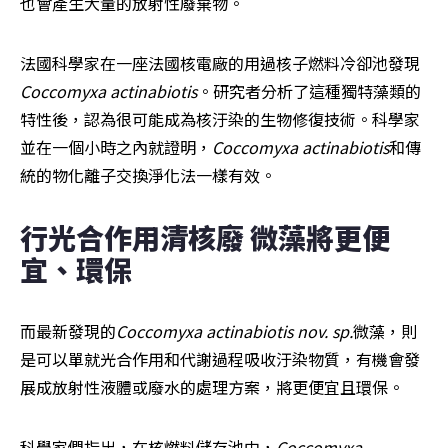
也會產生大量的放射性廢棄物。
法國科學家在一座法國核電廠的用過核子燃料冷卻池發現
Coccomyxa actinabiotis
。研究者分析了這種獨特藻類的
特性後，認為很可能成為核汙染的生物修復技術。科學家
並在一個小時之內就證明，
Coccomyxa actinabiotis
和傳
統的物化離子交換淨化法一樣有效。
行光合作用清核廢 微藻將更便
宜、環保
而最新發現的
Coccomyxa actinabiotis nov. sp.
微藻，則
是可以單就光合作用和代謝過程吸收汙染物質，有機會發
展成放射性液體或廢水的處理方案，將更便宜且環保。
科學家們指出，在核燃料儲存池中，
Coccomyxa 