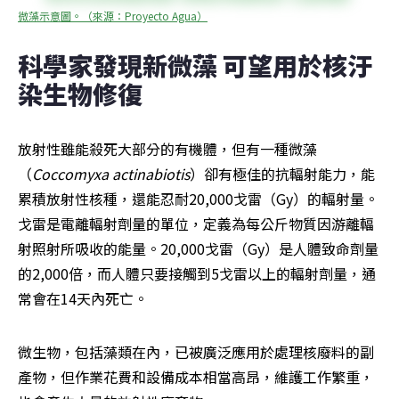
微藻示意圖。（來源：Proyecto Agua）
科學家發現新微藻 可望用於核汙
染生物修復
放射性雖能殺死大部分的有機體，但有一種微藻
（
Coccomyxa actinabiotis
）卻有極佳的抗輻射能力，能
累積放射性核種，還能忍耐20,000戈雷（Gy）的輻射量。
戈雷是電離輻射劑量的單位，定義為每公斤物質因游離輻
射照射所吸收的能量。20,000戈雷（Gy）是人體致命劑量
的2,000倍，而人體只要接觸到5戈雷以上的輻射劑量，通
常會在14天內死亡。
微生物，包括藻類在內，已被廣泛應用於處理核廢料的副
產物，但作業花費和設備成本相當高昂，維護工作繁重，