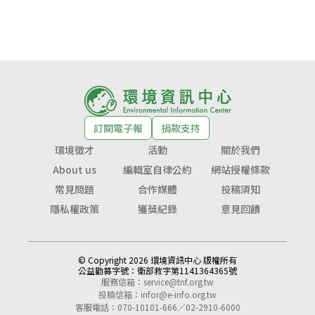
訂閱電子報
捐款支持
環境徵才
活動
關於我們
About us
編輯室自律公約
網站授權條款
常見問題
合作媒體
投稿須知
隱私權政策
獲獎紀錄
意見回饋
© Copyright 2026 環境資訊中心 版權所有
公益勸募字號：
衛部救字第1141364365號
服務信箱：
service@tnf.org.tw
投稿信箱：
infor@e-info.org.tw
客服電話：070-10101-666／02-2910-6000