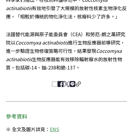
actinabiotis
有效地引發了大規模的放射性核素生物淨化反
應，「相較於傳統的物化淨化法，核廢料少了許多。」
法國替代能源與原子能委員會（CEA）和勞厄-朗之萬研究
院以
Coccomyxa actinabiotis
進行生物反應器前導研究，
進一步驗證生物修復策略可行性，結果發現
Coccomyxa 
actinabiotis
生物反應器能有效移除輻射廢水的放射性物
質，包括碳-14、鈾-238和銫-137。
參考資料
※ 全文及圖片詳見：
ENS