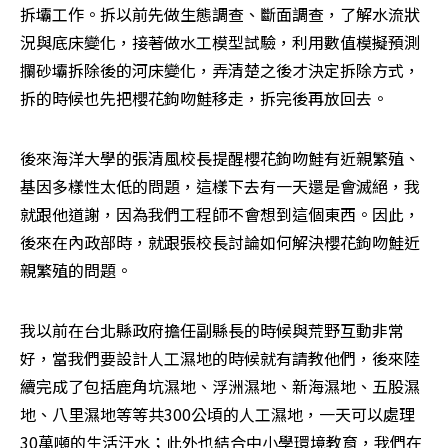
拆壩工作。拆以前先做生態調查、斷面調查，了解水流狀
況與底床變化，接著做水工模型試驗，利用數值模擬預測
攔砂壩拆除後的河床變化，弄清楚之後才決定拆除方式，
拆的時候也先把櫻花鉤吻鮭移走，拆完後再放回去。
後來海洋大學的張清風校長提醒櫻花鉤吻鮭有近親繁殖、
基因多樣性太低的問題，這樣下去有一天還是會滅絕，我
就跟他道謝，因為我們工程師不會想到這個東西。因此，
後來在內政部時，就跟張校長討論如何解決櫻花鉤吻鮭近
親繁殖的問題。
我以前在台北縣政府擔任副縣長的時候與荒野互動非常
好，當我們要設計人工濕地的時候就有請教他們，後來陸
續完成了包括鹿角坑濕地、浮洲濕地、新海濕地、五股濕
地、八里濕地等等共300公頃的人工濕地，一天可以處理
30萬噸的生活汙水；此外也結合中小學環境教育，我們在