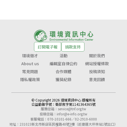
訂閱電子報
捐款支持
環境徵才
活動
關於我們
About us
編輯室自律公約
網站授權條款
常見問題
合作媒體
投稿須知
隱私權政策
獲獎紀錄
意見回饋
© Copyright 2026 環境資訊中心 版權所有
公益勸募字號：
衛部救字第1141364365號
服務信箱：
service@tnf.org.tw
投稿信箱：
infor@e-info.org.tw
客服電話：070-10101-666／02-2910-6000
地址：231023新北市新店區民權路48號3樓（近捷運大坪林站1號出口）