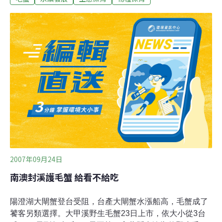
數分數在台灣東部，分佈最多的是南澳地區，近年來受到
棲息環境過度開發，人們濫捕的影響，數量已經大幅銳
減，宜蘭縣政府曾經禁止撈捕過，不過成效不彰。 目前無
法「完全養殖」毛蟹；農委會漁業署副署長沙志一指出
「所謂完全養殖是種苗不靠天然的，就像鰻魚；日本鰻我
們不能完全養殖，必須每年撈鰻苗，但我們有七、八十種
水產品我們可以完全養殖，在這樣的情況下，所有毛蟹如
果要養殖的話，要去撈小苗的話，那是很難處理的」。
2007年09月24日
南澳封溪護毛蟹 給看不給吃
陽澄湖大閘蟹登台受阻，台產大閘蟹水漲船高，毛蟹成了
饕客另類選擇。大甲溪野生毛蟹23日上市，依大小從3台