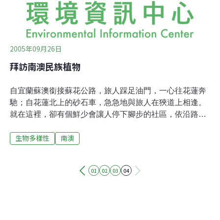
2005年09月26日
拜訪南澳民族植物
自宜蘭蘇澳銜接蘇花公路，旅人踩足油門，一心往花蓮奔
馳；自花蓮北上的砂石車，急急地與旅人在狹道上相逢。
就在這裡，卻有個鮮少會讓人停下腳步的社區，依沿路商
店的門牌標示，這裡是漢人認定的宜蘭縣南澳鄉，也是人
生物多樣性
南澳
類學者定義的「泰雅族人」所世居的部落之一。農委會林
業試驗所助理研究員董景生，以十分擔憂的語氣，透露出
他對南澳部落發展的焦慮：「儘管街道美化，但停留的越
01
02
03
04
久，部落就變的越陌生。」南澳雖然就在東部重要旅遊線
上，但自清領時期形式上將宜蘭納入清帝國版圖，日治殖
民政府為取得山林資源而採取理番政策以來，不僅外人鮮
少踏入南澳，部落本身內部發展也顯得非常遲緩。然而封