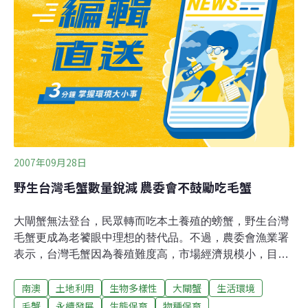
原來我又回到小時候嬉戲的地方──南澳。沿著南澳的大馬
路走，左邊是漢人的社區，右邊綿延一整片山林是原住民
居住的地方。我選擇先往海邊走，因為山區環境較為複
雜，一路往南調查，我到南澳已經接近傍晚時分。這裡的
海灘是由碎石組成，在海邊我隨機將被海浪帶上海灘的貝
殼一一蒐集，也將在岩礁上的種類採集並記錄。看見一條
小溪流入海中，我沿著小溪，慢慢溯至小潭中，小潭水約
有到大腿的高度，四周有豐富的植被，在河岸邊可
2007年09月28日
野生台灣毛蟹數量銳減 農委會不鼓勵吃毛蟹
大閘蟹無法登台，民眾轉而吃本土養殖的螃蟹，野生台灣
毛蟹更成為老饕眼中理想的替代品。不過，農委會漁業署
表示，台灣毛蟹因為養殖難度高，市場經濟規模小，目前
全都依賴野生撈捕，受到過度撈捕的影響，數量已經大幅
南澳
土地利用
生物多樣性
大閘蟹
生活環境
減少，為了生態並不贊成民眾吃毛蟹，漁業署現階段也沒
有發展台灣毛蟹養殖的計劃。 台灣毛蟹是台灣特有種，多
毛蟹
永續發展
生態保育
物種保育