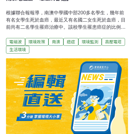
根據聯合報報導，南澳中學國中部200多名學生，幾年前
有名女學生死於血癌，最近又有名國二女生死於血癌，目
前尚有二名學生罹癌治療中。該校學生罹患癌症的比例偏
高，有人懷疑與超高壓電塔的電磁波有關，但和平電廠、
電磁波
環境政策
南澳
癌症
環境監測
高壓電塔
環保局及台電公司最近都前往偵測，沒有超過標準。台電
公司23日前往南澳中學偵測校園電磁波，沒有超過標準
生活環境
值。台灣環保聯盟表示，國內規定電磁場的戶外環境瞬間
暴露值833毫高斯，如此寬鬆規定，「再怎麼測，都很難
超過標準的」。台灣環保聯盟副會長張子見表示，環保署
訂定電磁場暴露標準，戶外瞬間暴露值833毫高斯，未訂
室內安全暴露。瑞士規定學校醫院等區域，1000伏特以上
配電設備，其電磁場暴露值不得超過10毫高斯；義大利規
定學校等敏感區的電磁場暴露值，不得超過30毫高斯。張
子見說，國外對電磁波暴露值，都有嚴謹規定；反觀國內
立法不明，規定過於寬鬆，政府應該有明確立法，該環保
聯盟近日將協助南澳進行調查。根據國內