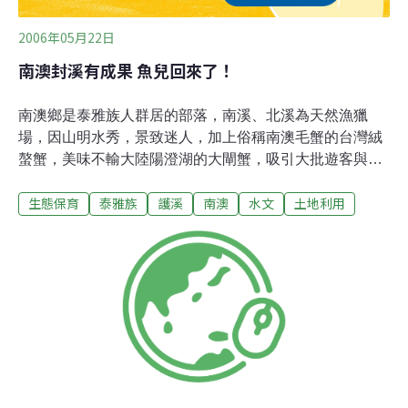
2006年05月22日
南澳封溪有成果 魚兒回來了！
南澳鄉是泰雅族人群居的部落，南溪、北溪為天然漁獵
場，因山明水秀，景致迷人，加上俗稱南澳毛蟹的台灣絨
螯蟹，美味不輸大陸陽澄湖的大閘蟹，吸引大批遊客與食
客，水中魚蝦蟹遭濫捕，生態遭劫。為維護生態，南澳鄉
生態保育
泰雅族
護溪
南澳
水文
土地利用
公所報請宜蘭縣政府核准與公告，自2002年6月1日起，封
溪護魚2年，期滿後，又再延續2年，近4年來，禁止人類
違規捕採破壞。鄉公所20日在金洋村後山的南溪溪畔，展
示護溪成果，原本逐漸枯竭的生態，生態復原，毛蟹、鱸
鰻、溪蝦成群。村民與來自各地遊客看到復育成績亮麗，
認為珍貴資源得好好保護，鄉長江明勝說：「這樣的生態
觀光才能永續發展！」