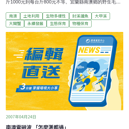
斤1000元到每台斤800元不等。宜蘭縣南澳鄉的野生毛蟹
身價更高，但正封溪保育中。業者指出，以大甲溪為棲地
南澳
土地利用
生物多樣性
封溪護魚
大甲溪
的大甲毛蟹是台灣特有種洄游性螃蟹，與來自大陸的大閘
蟹血緣相近。漁民於大甲溪、大安溪、大肚溪等，沿岸設
大閘蟹
永續發展
生態保育
物種保育
竹簍攔捕，抓到就沿海線大馬路旁叫賣。早年盛產，近年
則因過度捕捉，產量銳減。宜蘭縣南澳鄉鄉長江明順則表
示，南澳毛蟹品種獨特，數量稀少，有絕種之虞。經封溪
保育才逐漸恢復生機，未來要以毛蟹發展親子生態觀光旅
遊，只看不吃。 另外，保育人士亦呼籲主管單位制定公
約，建議隔年捕抓，或只抓公的，才能永續保育溪流生
態。
2007年04月24日
南澳電磁波 「怎麼測都過」