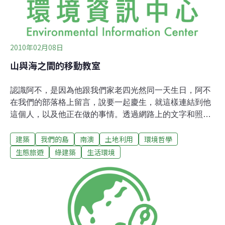
2010年02月08日
山與海之間的移動教室
認識阿不，是因為他跟我們家老四光然同一天生日，阿不
在我們的部落格上留言，說要一起慶生，就這樣連結到他
這個人，以及他正在做的事情。透過網路上的文字和照
片，還是覺得不過癮，於是我們決定見面，有真實的談
建築
我們的島
南澳
土地利用
環境哲學
話、真實的互動、讓孩子看見真實的人，而不是隱藏在電
腦後面的想法。這次到南澳，對我來說，是一個新工作的
生態旅遊
綠建築
生活環境
開始，但是跟我平常的生活其實落差不大，雖然孩子都在
身邊，但是各有各的探索和嘗試，我們也要安排孩子吃
飯、睡覺和一切大小瑣事，他們是最天生和最認真的「演
員」，無法照你的想法再演一遍的那種，每一次都是新的
感受，我也相信節目中呈現的人和故事，也共同融入了我
們經歷過的感動，就像一顆小小的種子，正等著發芽的那