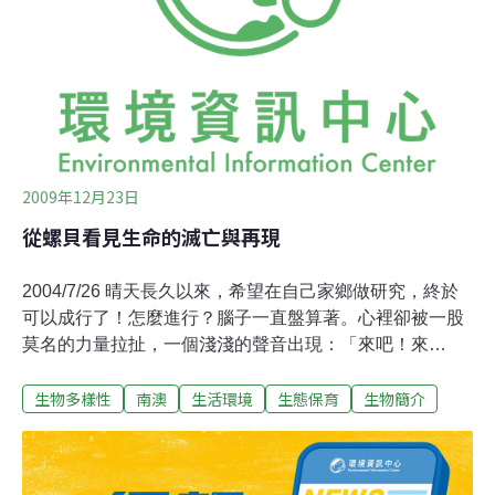
個瞬間！位於宜蘭縣最南端的南澳鄉，距離花蓮只有一個
小時，許多訪客往往忽略這個位於蘇花公路上純樸的小鄉
鎮。在海邊，不但有閩客混居的小漁村，每天都有新鮮的
魚貨上岸，豐富了家裡的餐桌，街道和馬路都沈浸在緩慢
的時光
2009年12月23日
從螺貝看見生命的滅亡與再現
2004/7/26 晴天長久以來，希望在自己家鄉做研究，終於
可以成行了！怎麼進行？腦子一直盤算著。心裡卻被一股
莫名的力量拉扯，一個淺淺的聲音出現：「來吧！來
吧！」要去哪裡呢？腳踏著油門，不自覺的就往蘇花公路
生物多樣性
南澳
生活環境
生態保育
生物簡介
開去。進入蘇花公路，左邊是蔚藍的太平洋，右邊是蓊鬱
的中央山脈，我被最壯觀的自然景致給熱情擁抱著，心裡
並沒有抗拒，繼續接受這一股力量牽引。穿過一個一個隧
道，看到前方一個大石碑，上面刻著「南澳鄉」的字眼，