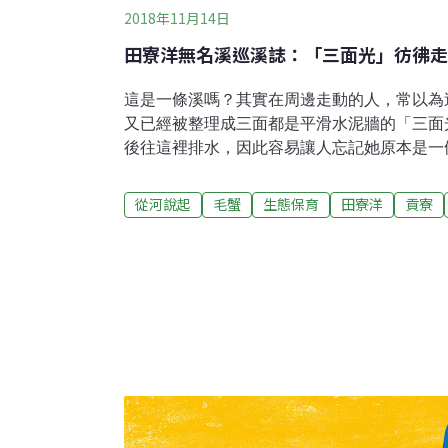
2018年11月14日
田寮洋無名溪巡溪誌：「三面光」彷彿走
這是一條溪嗎？其實在周邊走動的人，常以為
又已經被整理成三面都是平滑水泥牆的「三面
後往這裡排水，因此容易讓人忘記她原本是一條溪，
的軌跡，都比現場認知的短了些。我們翻出民
較清楚她迷你的集水區，就在鐵路和台二丙公
從河說起
毛蟹
生態保育
田寮洋
貢寮
間。現在這條無名溪的河幅最寬處不到4公尺，
的小山出來，蜿蜒地通過田寮洋濕地進入雙溪
出海口的小支流（匯口距河口僅3公里）。不
到下游仍陡峭，她雖然小但經過一系列「森－
的流路都很平緩，幾乎是田寮洋濕地的一部份
的驛站，沿著雙溪河大曲流的低窪地勢上，還
水網。沼澤裡還撈得到田蚌、以及跟田蚌共生
都是北台灣還難得