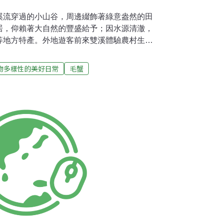
溪流穿過的小山谷，周邊綴飾著綠意盎然的田
居，仰賴著大自然的豐盛給予；因水源清澈，
等地方特產。外地遊客前來雙溪體驗農村生態
際感受這條生態豐富自由流動的河。這裡礫
是毛蟹和鱸鰻的家。每年秋季，毛蟹、鱸鰻等
物多樣性的美好日常
毛蟹
水，降海產卵，待幼苗在海中稍長，再回返溪
許多淡水魚類都有洄游習性。當地農莊為了保
不被河岸旁虎視眈眈的鳥類捕食，便帶著遊客
河道中堆砌卵石，讓毛蟹有躲藏的空間，避開
洄游性生物的家，例如鰕虎、白鰻、長臂蝦
成為海洋生物的豐美食物，也是河口漁民的漁
，更讓我們了解保護自然河溪的重要性。鰕虎
有200多