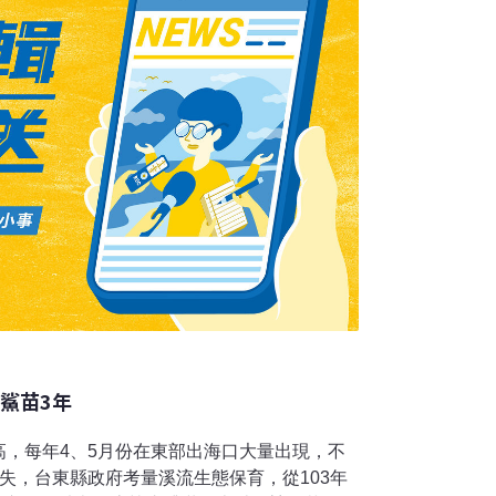
的河川往河的入海口遷徙，待在河口等待成熟，
新竹頭前溪的河口放生毛蟹，縮短毛蟹在回到
與陷井，受精後毛蟹媽媽會抱蛋，等到適當的
至以
鯊苗3年
高，每年4、5月份在東部出海口大量出現，不
失，台東縣政府考量溪流生態保育，從103年