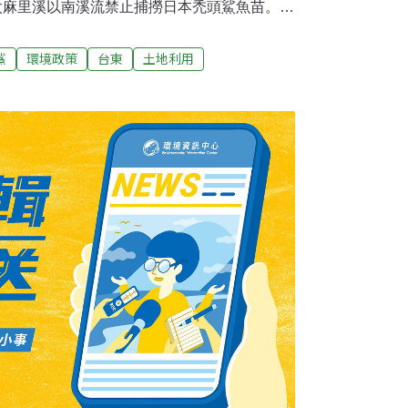
份太麻里溪以南溪流禁止捕撈日本禿頭鯊魚苗。台
表示，如果這段期間捕撈，經勸阻繼續採捕的
萬到15萬。台東縣政府表示，日本禿頭鯊魚苗的
鯊
環境政策
台東
土地利用
溪回上游生長的 時間，因此也一併將毛蟹列入
法捕捉。