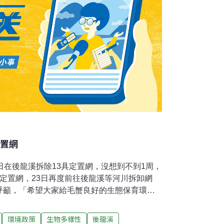
定置網
日在後龍溪拆除13具定置網，沒想到不到1周，
定置網，23日再度前往後龍溪等河川拆卸網
呼籲，「希望大家給毛蟹良好的生態保育環
是毛蟹生長的溫床，寒流來時，毛蟹會前往下
捕捉毛蟹，會阻斷毛蟹回下游繁殖的路線，讓
環境政策
生物多樣性
後龍溪