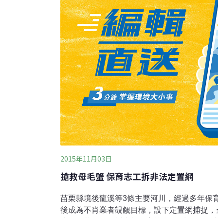
2015年11月03日
搶救母毛蟹 保育志工拆非法定置網
苗栗縣境後龍溪等3條主要河川，經過多年保
後成為不肖業者覬覦目標，設下定置網捕捉，