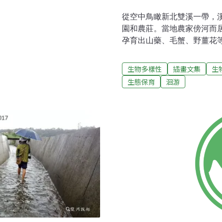
路 須越過重重障礙工程人員
從空中鳥瞰新北雙溪一帶，
一隻隻小毛蟹沿著繩索往上
園和農莊。當地農家傍河而
員與清大學生以人工方式，
孕育出山藥、毛蟹、野薑花
時，有一項活動參與，可實
石、淺灘形塑的蜿蜒河道，
生物多樣性
插畫文集
生
魚蟹會順著雨季後豐沛的溪
生態保育
洄游
流。這樣的行為稱為洄游，
護準備下海繁殖的魚、蟹，
下溪「幫毛蟹蓋民宿」，在
鳥類襲擊。臨海溪流是許多
等。這些魚蝦降海時，不僅
獲來源。從鰕虎的洄游生態
的種類繁多，台灣已知的鰕虎