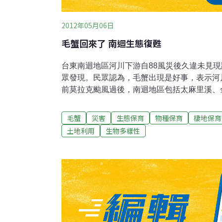
2012年05月06日
毛蟹回來了 南迴生態復甦
台東南迴地區河川下游自88風災後久違未見
眾發現。民眾認為，毛蟹出現是好事，表示河
前莫拉克颱風過後，南迴地區包括太麻里溪、
等河川魚蝦蟹全告消失，更不用說這時節出海
游都少見毛蟹蹤跡，有人說是風災河床改變所
毛蟹
災害
生態保育
物種保育
棲地保育
河水汙濁，讓毛蟹無法順利繁殖。不過，這幾
土地利用
生物多樣性
下起間歇雨，南迴地區河川溪水直流大海，這
的漁民，陸續發現毛蟹蹤跡，消息傳出，民眾
的大竹社區協會理事張金福表示，毛蟹會出現
示復育毛蟹逐漸有了成果，也證明重建工程告
低，毛蟹也可順著河水到出海口繁殖。另張金
有很長的路，呼籲愛吃毛蟹的民眾，千萬不要