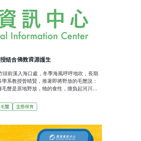
教授結合佛教資源護生
新竹頭前溪入海口處，冬季海風呼呼地吹，長期
科學系教授曾晴賢，推著即將野放的毛蟹說：
種毛蟹是原地野放，牠的食性，擔負起河川清
野放，讓牠降海產卵完更有延續生命的意
並由佛教廣願福慧協會理事長釋見石法師率同
毛蟹
生態保育
買下這些台灣原生種毛蟹，在台灣毛蟹的繁殖
毛蟹降海產卵的海口只有一公里。曾晴賢長期
復育與觀察記錄也是其中一項，他如數家珍講
蟹降海產卵的季節，每年的7月毛蟹開始啟動生