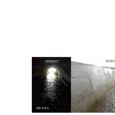
年完工的碧潭堰，擋住回家之路。毛蟹闖關之
在曾晴賢建議下，架設繩索，幫助毛蟹上溯。
爬，但數量實在太多，難免有點塞車。工程人
把部分毛蟹搬運到上