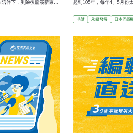
方陪伴下，剷除後龍溪新東大
起到105年，每年4、5月
蟹、鱧魚和鯰魚等放生。協
東縣政府農業處處長吳慶榮
龍溪、中港溪和西湖溪等流
話，會依照漁業法65條罰3
毛蟹
永續發展
日本禿頭
15萬元重罰，檢舉人可獲裁
繁殖季節，也剛好是毛蟹溯
90張定置網，但部份河域執
禁捕，呼籲民眾千萬不要違
32張定置網，有一半集中在