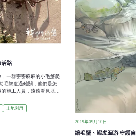
條活路
象，一群密密麻麻的小毛蟹爬
助毛蟹度過難關，他們是怎
堰的施工人員，遠遠看見堰體
蝕，前往察看後，發現這些
賢接獲通知後，前往現場觀
土地利用
。曾晴賢說明，毛蟹屬於河
6～7個月的時間，才會繼續
2019年09月10日
。 毛蟹再次現蹤，代表至少
讓毛蟹、鰕虎洄游 守護
後重回新店溪，卻被1977