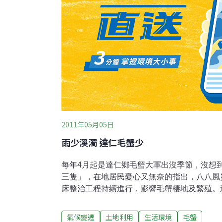
2011年05月05日
雨少溪濁 達仁毛蟹少
每年4月起是達仁鄉毛蟹大軍出沒季節，沒想
三隻」，在地居民憂心又無奈的指出，八八風
床整治工程持續進行，影響毛蟹棲地及繁殖。
鄉」口號，大竹高溪盛產毛蟹，台東大學教授劉
調查台東縣各主要河川，大竹高溪毛蟹數量最
氣候變遷
土地利用
生活環境
毛蟹