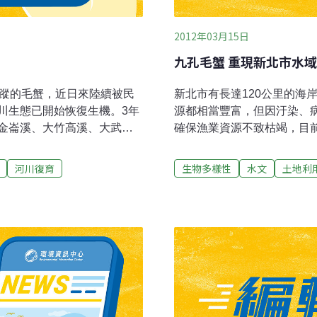
2012年03月15日
九孔毛蟹 重現新北市水域
現蹤的毛蟹，近日來陸續被民
新北市有長達120公里的海
川生態已開始恢復生機。3年
源都相當豐富，但因汙染、
金崙溪、大竹高溪、大武溪
確保漁業資源不致枯竭，目
繁殖的毛蟹；連續3年河川下
病毒影響大量死亡的九孔，
致，也有人說是重建工程讓
批九孔生力軍除通過育苗期
河川復育
生物多樣性
水文
土地利
天台東地區雷聲大作，不時
死的考驗。農業局表示，去年
幾天許多在出海口捕撈鰻苗
保育區放流；101年繼續繁
振奮。在大竹高溪復育毛蟹
長的10萬粒九孔苗，希望
下游地區，是個好現象，表
因人為大量捕捉，加上生長
一段落後，河水汙濁度降
幾近絕跡的毛蟹，農業局也
福強調，復育毛蟹的計畫還
先後放流抱卵母蟹及蟹苗，
濫捕。
的河川。