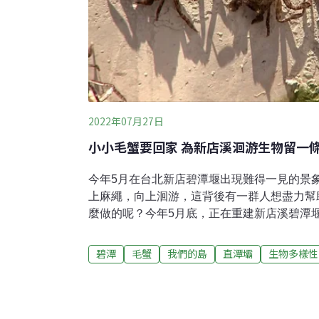
2022年07月27日
小小毛蟹要回家 為新店溪洄游生物留一
今年5月在台北新店碧潭堰出現難得一見的景
上麻繩，向上洄游，這背後有一群人想盡力幫
麼做的呢？今年5月底，正在重建新店溪碧潭
下方出現密密麻麻的黑點，本以為是水垢或鏽
黑點竟然都在爬動。清華大學生科系教授曾晴
碧潭
毛蟹
我們的島
直潭壩
生物多樣性
察，才知道牠們原來是一群準備上溯的小毛蟹
海洄游生物，幼蟹在近海孵化後，會在河口住
上溯河川成長，成熟後再度回到海中產卵繁殖
過去半年時間水質還算良好。但毛蟹在睽違多年