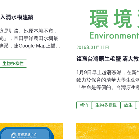
入清水模建築
這是圳路。她原本就不寬，
光」，且田寮洋農田水圳最
連Google Map上描繪
2016年01月11日
國84年的經建版地圖，才比
復育台灣原生毛蟹 清大
路交界帶那坨小小的山丘
生物多樣性
但她就從地圖上標高74公尺
1月9日早上趁著漲潮，在
河，成為實質上最靠近雙溪
致力於保育的清華大學生命
同於我們走過的其他獨立溪流
「生命是等價的。台灣原生
田－森－田－川」，大部分
道夫的角色，在牠的繁殖季
了。田寮洋濕地除了是候鳥
義。」透過曾晴賢的引薦，
新竹
生物多樣性
放生
有複雜的水圳及沼澤交織成
蓮友們出資，從捕蟹人手中
的高體鰟鲏（牛屎鯽），這
季野放回河口。此處離台灣
致力於生命資源保護，毛蟹
起毛蟹的一生：「冬天是毛