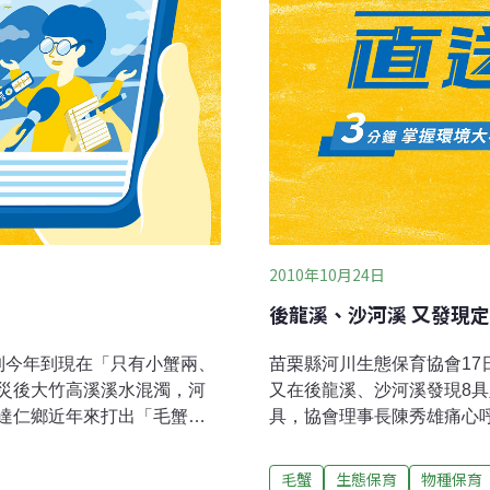
2010年10月24日
後龍溪、沙河溪 又發現
到今年到現在「只有小蟹兩、
苗栗縣河川生態保育協會17
災後大竹高溪溪水混濁，河
又在後龍溪、沙河溪發現8具
達仁鄉近年來打出「毛蟹故
具，協會理事長陳秀雄痛心
炯錫表示，民國87至89年
境」。陳秀雄表示，後龍溪
多。每年清明節前後，春雷
游產卵，但民眾設置定置網
毛蟹
生態保育
物種保育