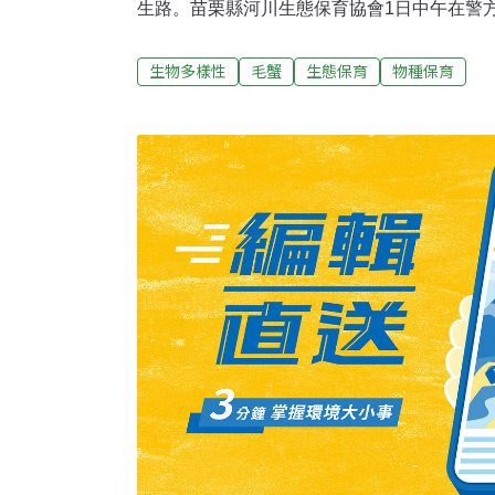
生路。苗栗縣河川生態保育協會1日中午在警
橋下游定置網和流刺網，救出體型碩大的母毛
會理事長賴文鑫說，縣府自2011年起公告後
生物多樣性
毛蟹
生態保育
物種保育
域，禁止使用網具和毒電魚捕撈，因為祭出3~
罰一半的獎金，達到嚇阻功效，首年就拆除近
行困難，今年有死灰復燃跡象，9月迄今已拆除
復育成績最好的西湖溪。