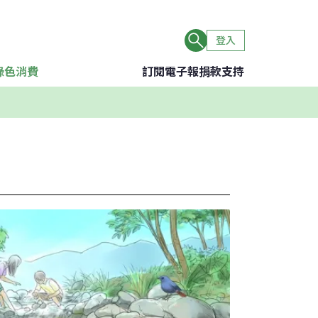
登入
綠色消費
訂閱電子報
捐款支持