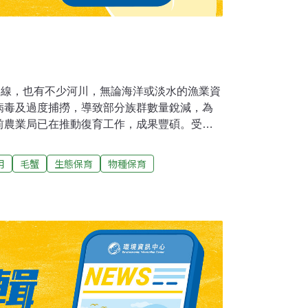
岸線，也有不少河川，無論海洋或淡水的漁業資
病毒及過度捕撈，導致部分族群數量銳減，為
前農業局已在推動復育工作，成果豐碩。受到
近2年來已由農業局培育出健康的九孔幼苗，這
病害，也歷經每年3月海水溫度劇變引發大量致
用
毛蟹
生態保育
物種保育
5月培育九孔苗10萬粒，已在貢寮卯澳灣資源
殖育苗，並預計在3、4月間再度放流體型2公分
透過大海的自然孕育，加速九孔資源復甦。至於
環境受到汙染甚至破壞殆盡，進而在不少溪流
自97年起，選擇在雙溪河系的隆隆溪復育，並
希望輔以封溪護魚措施，讓毛蟹重現於新北市