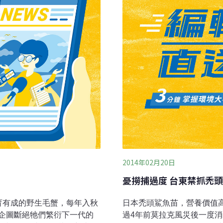
命旅程，從待了2~3年山裡
也在此尋找另一半交配，在
出生地的旅程，種種的障礙
成熟時機，也差不多到了冬
2014年02月20日
憂撈捕過度 台東禁抓禿頭
育有成的野生毛蟹，每年入秋
日本禿頭鯊魚苗，營養價值
企圖斷絕牠們繁衍下一代的
過4年前莫拉克風災後一度消