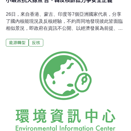
26日，來自香港、蒙古、印度等7個亞洲國家代表，分享
了國內核能現況及反核經驗，不約而同地發現彼此皆面臨
相似景況，即政府在資訊不公開、以經濟發展為前提、未
有核廢對策及對罔顧核安、明顯違反法律等狀態下，堅持
能源轉型
反核
發展核能。一旦發生核災，風險由全民承擔，人民卻求償
無門。今年年初，針對福島核災，日本22位律師組成律師
團，於全球召募萬人訴訟團，3月底正式向奇異（GE）、
日立（Hitachi）、東芝（Toshiba）等核電製造廠提起國
際訴訟。律師團代表也曾來台，募集2,000位台灣民眾加
入。3大理由 台律師捍衛民眾非核權若核電製造商不需對
核災負責，是否還會注重安全？因此，台灣、南韓律師代
表分享了在國內對電力公司及政府提起訴訟的案例。