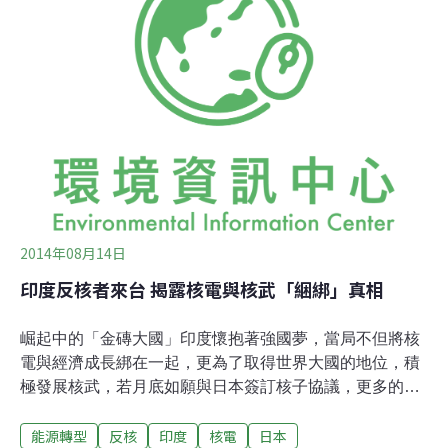
影，並獲著名導演是枝裕和及諏訪敦彥協力策劃。而導演
久保田直出身紀錄片，為本片作足訪談，只願替當地人道
出心聲與盼望，強調福島核災沒有結束，這些被迫離開原
有生活的人並非能若無其事改變生活方式。本片也是第一
部獲得日本政府同意，在福島實景拍攝的電影作品。不管
是空無一人的封鎖線內，或安置災民的組合屋，都揭露了
福島災後現況。知名演員田中裕子、松山研一、內野聖陽
與劇組，無懼輻射危險前往當地拍攝。故事 始於離鄉後福
島因土地嚴重受輻射污染而成禁區，居民遭撤離。
2014年08月14日
印度反核者來台 揭露核電與核武「綑綁」真相
崛起中的「金磚大國」印度懷抱著強國夢，當局不但將核
電與經濟成長綁在一起，更為了取得世界大國的地位，積
極發展核武，若月底如願與日本簽訂核子協議，更多的核
電與核燃料處理技術進入印度，將更加增強亞洲地區和平
能源轉型
反核
印度
核電
日本
的隱憂。 印度反核運動者Kumar Sundaram為此前往日本