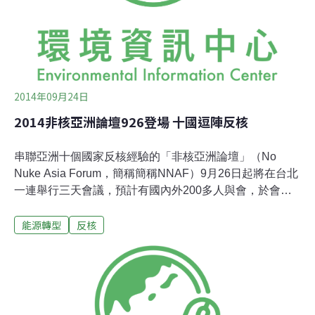
口合約，繼任的安倍內閣更進一步將核電廠技術介紹給土
耳其和波蘭等國，並幫助印尼、保加利亞等國建設核反應
爐。然而，日本國內自身的核電廠不斷受到民眾反彈，甚
至有多達84%的日本國民同意淘汰
2014年09月24日
2014非核亞洲論壇926登場 十國逗陣反核
串聯亞洲十個國家反核經驗的「非核亞洲論壇」（No
Nuke Asia Forum，簡稱簡稱NNAF）9月26日起將在台北
一連舉行三天會議，預計有國內外200多人與會，於會中
商討跨國反核策略，並將邀請國際反人士參訪核二、核四
能源轉型
反核
廠，與居民交流互動。NNAF是亞洲一百多個反核團體組
成的鬆散聯盟組織，在日本、韓國、台灣倡議下，1993年
首度在日本舉行，當時有1000多人共襄盛舉，1995年首度
在台灣舉行，吸引800多人參與，可說是相當盛大的民間
跨國串連的非核會議。NNAF每1~3年，至今已是第16
屆，期間2002、2005、2010年均在台灣舉行。本屆主辦