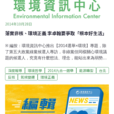
2014年10月28日
落實非核、環境正義 李卓翰要爭取「根本好生活」
※ 編按：環境資訊中心推出【2014選舉×環境】專題，除
了第五大政黨綠黨候選人專訪，非綠黨但同樣關心環境議
題的候選人，究竟有什麼想法、理念，能站出來為弱勢發
聲、捍衛沒有選票的自然環境？邀請您一同來檢視。早晨
深度報導
環境哲學
2014九合一選舉
能源轉型
台北
時分，松山信義區市議員台聯候選人李卓翰，以徒步登山
的方式，走遍台北市內的象山與虎山。一步一步從山腳一
反核
氣候變遷
環境正義
路往上，帶著他的政見及理念，希望得以讓更多人知道。
走出舒適圈 找尋更多可能曾擔任過環境保護聯盟秘書
長、非核家園大聯盟執行長，並籌組爸爸非核陣線的李卓
翰，已在社會運動上耕耘多年並有實績，為何選擇以台聯
身分，在今年參選呢？對此，李卓翰笑說：「不如先談為
什麼要出來選好了。」