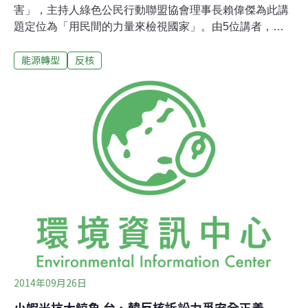
害」，主持人綠色公民行動聯盟協會理事長賴偉傑為此講
題定位為「用民間的力量來檢視國家」。由5位講者，來
自日本福島「不要核電的女人們（原発いらない福島の女
能源轉型
反核
たち）」的黑田節子、台灣環境輻射走調團林瑞珠、宜蘭
人文基金會賀立維、台灣環境保護聯盟學術委員徐光蓉、
彰化基督教醫院婦產科醫師葉光芃，透過從核災直接受害
者的角度出發，到公民自主監測、醫學專業，來剖析核能
與輻射對於人體最直接、也最根本的影響。輻射陰影何時
消？ 福島孩子難安心長大來自福島縣郡山市的黑田節子過
去居住的城市有許多公園，但在311核災後，公園裡反而
成了最危險的地方。她回憶起在3月11日下午海嘯發生，
隔日因為地震的緣故已經停止送電、也沒有足夠的生活用
水，必須排隊才能領取，直到3月13日才開始緊急避難。
透過第一核能電廠周遭的銫土壤污染地圖，可以發現隨著
風向與地形，輻射污染覆蓋整個福島市
2014年09月26日
小蝦米抗大鯨魚 台、韓反核訴訟力爭安全正義