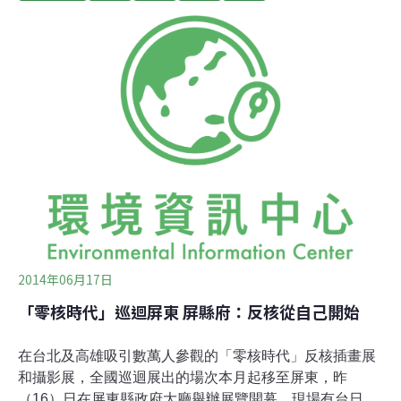
尋求串連後，也來台串連反核力量。他在13日晚間公開演
說，向台灣揭露國際間核電與核武「綑綁」，包括為了讓
美、日輸入核電，核試爆可免於制裁，為了蓋核電，讓底
層人民承受破遷等不義對待等真相。雖然在1968年英國、
美國、蘇聯和其他59個國家締結了《不擴散核武器條約》
（NPT ，Treaty on the Non-Proliferation of Nuclear
Weapons）承諾防止核擴散，推動核裁軍和促進和平利用
核能的國際合作。但印度、巴基斯坦和以色列都沒有簽
署，北韓也宣佈退出。其中相鄰且情勢緊張的印度與巴基
斯坦不斷投入軍事競賽。核試
2014年06月17日
「零核時代」巡迴屏東 屏縣府：反核從自己開始
在台北及高雄吸引數萬人參觀的「零核時代」反核插畫展
和攝影展，全國巡迴展出的場次本月起移至屏東，昨
（16）日在屏東縣政府大廳舉辦展覽開幕，現場有台日藝