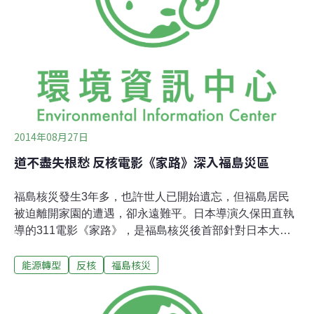
單位台灣環保聯盟表示，面對核能工業在亞洲地區的擴張
和日本鈽技術的發展，亞洲各國都有非核團體的出現，
NAAF的組成，正是為了促進亞洲各國非核團體的連繫合
作，加強亞洲整體和各地區的非核力。此次會議從26日至
29日一連舉行四天，前二天在師大國際會議廳召開
2014年08月27日
道不盡失根愁 反核電影《家路》深入福島災區
福島核災發生3年多，也許世人已開始遺忘，但福島居民
被迫離開家園的遭遇，卻永遠難平。日本導演久保田直執
導的311電影《家路》，是福島核災後首部針對日本大眾
市場拍攝的電影，將災民內心的無奈、不平與絕望表現出
能源轉型
反核
福島核災
來，29日也將於台灣上映。發行公司更與反核團體綠色公
民行動聯盟合作推出套票，除了透過電影傳達反核理念，
更直接支持國內反核行動。《家路》為柏林影展參展電