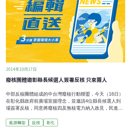
錫堃競選總部新聞部主任周永鴻表示，廢核是游錫堃的基
本價值，支持核電除役也是游的核心政見，游陣營將會簽
署承諾書，以此訴求執行反核綠能政策。朱立倫競選辦公
室則未正面回應是否簽署，朱辦新聞組長葉元之表示，朱
立倫過去3年推動非核家園，多次公開表達核一核二需應
屆除役，也並不贊成台電興建乾式貯存槽，新北核災演練
計畫逐年擴大，都與反核團體訴求一致，未來將會用行動
實踐反核理念。
2014年10月17日
廢核團體邀彰縣長候選人簽署反核 只來兩人
中部反核團體組成的中台灣廢核行動聯盟，今天（16日）
在彰化縣政府前廣場宣揚理念，並邀請4位縣長候選人到
場簽署反核，同意將廢核四及無核電力納入政見，民進黨
魏明谷及無黨籍洪敏雄到場表達支持並簽署，國民黨林滄
能源轉型
反核
彰化
敏及無黨籍黃文玲則未到場。黃文玲表示，她至始至終的
立場都是反核，她也已經簽署，但因昨天有其他行程才未