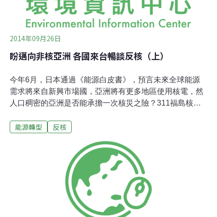
Lkhagva
2014年09月26日
盼邁向非核亞洲 各國來台暢談反核（上）
今年6月，日本通過《能源白皮書》，預言未來全球能源
需求將來自新興市場國，亞洲將有更多地區使用核電，然
人口稠密的亞洲是否能承擔一次核災之險？311福島核災
殷鑑未遠，各國民間反核運動風起雲湧，各自又面臨什麼
能源轉型
反核
問題？2014非核亞洲論壇26日於台北登場，邀請來自台、
日、韓、香港、蒙古、菲律賓、印度及土耳其的反核團體
代表，陸續分享其國內核電現況、反核經驗與再生能源發
展。主辦單位、台灣環境保護聯盟會長劉俊秀表示，亞洲
是世界核電發展的重心之一，盼透過此番交流凝聚各國力
量，逐步邁向非核亞洲目標。保證安全？ 日政府欲重啟核
廠 民間質疑2011年福島核災前，日本核電產業正蓬勃發
展，尋覓海外市場。時任首相菅直人內閣簽訂了核電廠出