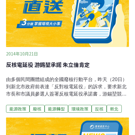
2014年10月21日
反核電延役 游錫堃承諾 朱立倫肯定
由多個民間團體組成的全國廢核行動平台，昨天（20日）
到新北市政府前表達「反對核電延役」的訴求，要求新北
市長和市議員參選人簽署反核電延役承諾書，游錫堃競選
總部回應「願意簽署」，朱立倫競選辦公室則強調，會用
能源政策
廢核
能源轉型
環境政策
反核
新北
行動實踐反核。全國廢核行動平台將要求新北市長和市議
員參選人，簽署反核電延役承諾書，承諾當選後規劃執行
嚴謹且完善的核災疏散計畫，核一乾式貯存場不得草率啟
用等，簽署結果將在選前公布。民進黨新北市長參選人游