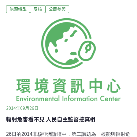
龍福（Kim Yong Bok）點出反核不再是區域性／少數人的
能源轉型
反核
公民參與
議題，應追求「非核全球／國際」。因為任何衝突、戰爭
或意外，都可能引發全球核能危機，國際間必須相互串
聯，遏止核電、核武發展。然而，面對核能產業背後隱藏
著的複雜政商關係，民間反核力量該如何茁壯、團結？主
婦、媽媽力量 喚醒民眾省思核電風險台灣主婦聯盟環保基
金會常務監事陳曼麗女士，分享主婦聯盟在311福島核災
後發起的積極作為。主要透過學校教育、建立輻射地圖與
監管輻射食品3方向著手。學校教育部份，教導中小學生
遇上核災時如何應變，讓自己在第一時間降低輻射受曝
量；為了補救官民兩端在核電資訊的不對稱，在2012年研
發「公民輻射量測地圖」，推廣民眾從小型易攜的輻射偵
測儀器，建立生活圈的輻射量值
2014年09月26日
輻射危害看不見 人民自主監督挖真相
26日的2014非核亞洲論壇中，第二講題為「核能與輻射危