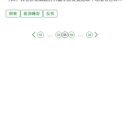
術家反核插畫作品，及福島動物攝影展。主辦單位綠色公
屏東
能源轉型
反核
民行動聯盟秘書展崔愫欣說，這是一場以不同的藝術形式
所集合成的盛會，希望讓全台各地的民眾都可以看到。屏
東縣副縣長鍾佳濱表示，反核不分你我、族群，每個人都
應該共同思考未來可能面對的問題。台灣南部唯一一座核
......
......
01
04
05
06
26
電廠核三廠就位在屏東境內，距離屏東市100公里。鍾佳
濱說，因為核三廠，屏東縣為全台灣人承受著核能危機的
風險，因此為了反對核電，屏東希望從自己做起，以多元
的再生能源來達到能源的自給自足。他指出，「我們反核
不反電，我們需要電，但發電的方式有很多種。」能源自
給自足的希望，在八八風災後出現了可能。鍾佳濱表示，
八八風災造成屏東縣林邊、佳冬等沿海地區災情嚴重，卻
因此創造了新的機會。屏東縣政府在林邊等沿海地區推行