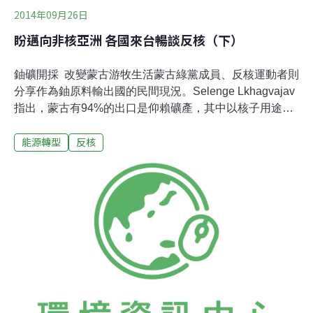
2014年09月26日
盼邁向非核亞洲 各國來台暢談反核（下）
鈾礦開採 改變蒙古游牧生活蒙古綠黨成員、反核運動者則
分享作為鈾原料輸出國的民間現況。Selenge Lkhagvajav
指出，蒙古有94%的出口是仰賴礦產，其中以核子用途為
主的鈾礦，主要蘊藏在東部。為了發掘鈾礦，70%的國土
能源轉型
反核
都探勘過，估計蘊藏量達150萬公噸，是全球第十大鈾原
料國。鈾礦開採對蒙古人並非新鮮事，前蘇聯在蒙古的勢
力雖已式微，但開採過程留下的輻射汙染，至今仍未清
除，也無專家監測輻射污染值是否達到危險級，某些地區
後來還建了住宅、甚至幼兒園。蒙古國會在2009年10月16
日通過《核能法》，將鈾礦開採與核能發展法制化，根據
目前公開的資料，蒙古境內的鈾礦有13家外資獲得特許，
特許範圍最大的是法國核工公司阿海琺（Areva）。該公
司採用深層技術進行開採，改變了遊牧民族的生活，甚至
放牧牛羊都受到很大傷害，產生許多畸形動物，也造成蒙
古婦女的產下畸形兒。這些都是蒙古人付出的代價。