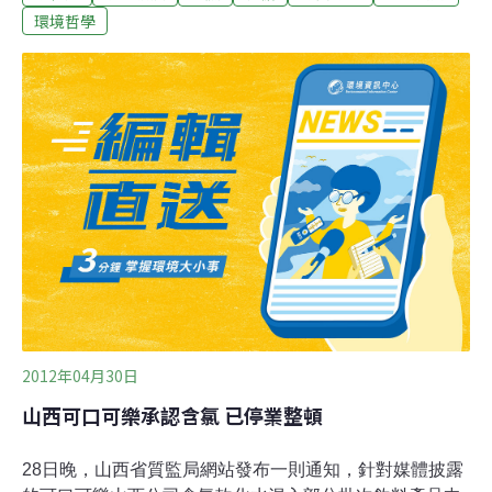
的大規模土地交易，收購了高達3千萬公頃的土地，導致
環境哲學
巴西、柬埔寨等國人民因製糖業的進駐而失去家園。研究
報告指出，巴西、柬埔寨等國之貧窮社群失去了家園，只
為了大企業要種甘蔗以滿足富裕先進國家的口腹之慾。樂
施會指出，民眾對含糖食品的需求日漸增加，無形之中助
長了製糖業對開發中國家土地的剝奪。依賴土地維生的當
地社群，往往未被事先告知或獲得補償就遭到驅逐，甚至
暴力對待。樂施會的報告指控，巴西Sirinhaem河口一個
漁業社群被暴力脅迫讓出土地，建造可口可樂和百事可樂
供應商的糖廠。同時，巴西西南部南馬托格羅索的社運人
士也正在試圖向一座甘蔗園討回土地，而
2012年04月30日
山西可口可樂承認含氯 已停業整頓
28日晚，山西省質監局網站發布一則通知，針對媒體披露