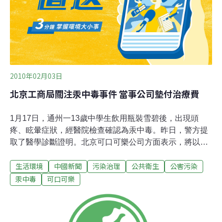
認為，可口可樂是在印度南部喀拉拉邦普拉奇馬達造成汙
染與水源枯竭的禍首。高階委員會援引污染者付費原則，
建議印
2010年02月03日
北京工商局關注汞中毒事件 當事公司墊付治療費
1月17日，通州一13歲中學生飲用瓶裝雪碧後，出現頭
疼、眩暈症狀，經醫院檢查確認為汞中毒。昨日，警方提
取了醫學診斷證明。北京可口可樂公司方面表示，將以人
道主義的名義墊付2萬元治療費。昨日(2月2日)，中毒者王
生活環境
中國新聞
污染治理
公共衛生
公害污染
晨(化名)仍在307醫院接受治療。應警方和王晨家屬要求，
醫院急診科出具了一份醫學診斷證明。昨日上午，通州警
汞中毒
可口可樂
方提取了該診斷證明複印件。診斷證明顯示為「主因：自
飲含水銀的飲料後7個小時餘，於2010年1月17日19∶32入
院」。診斷意見為「急性汞中毒」。昨日，北京可口可樂