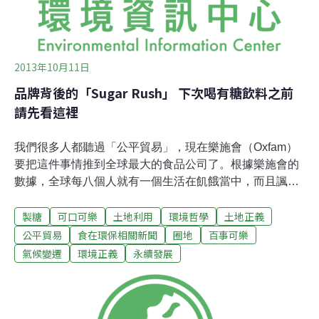
2013年10月11日
品牌背後的「Sugar Rush」 下次喝有糖飲料之前
請先看這裡
我們很多人都聽過「公平貿易」，現在樂施會（Oxfam）
要把這件事情推到全球最大的食品公司了。根據樂施會的
數據，全球每八個人就有一個生活在飢餓當中，而且諷刺
的是，其中有很多是農夫。自己耕種自己卻吃不飽。樂施
製糖
可口可樂
土地利用
環境哲學
土地正義
會是全世界最大的公益團體之一，可惜台灣沒有。樂施會
目前正在推動「品牌背後」（Behind the Brands）的活
公平貿易
食在環保相關新聞
圈地
百事可樂
動，希望全世界最大的食品公司，能夠更正義地生產，不
氣候變遷
環境正義
永續發展
要讓消費者成為剝削土地、婦女、小農的幫凶。更詳細的
說明報告可以參考這份pdf。品牌背後這個活動則是一個更
大的活動，名為GROW（糧食公義運動）。