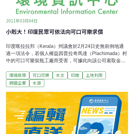
2011年03月04日
小剋大！印度民眾可依法向可口可樂求償
印度喀拉拉邦（Kerala）州議會於2月24日史無前例地通
過一項法令，若個人權益因普拉奇馬達（Plachimada）村
中的可口可樂裝瓶工廠而受害，可據此向該公司索取金錢
補償，彌補生態破壞、水污染與水源匱乏之損失。此項立
環境政策
可口可樂
水文
印度
土地利用
法設置一個三人仲裁庭，主席為區域級法官，有權在對普
拉奇馬達可口可樂工廠的求償個案中做出裁決。仲裁庭已
跨國企業
水源
獲合法授權可傳喚個人、索取文件，尋找及詰問證人，此
法案並擁有法律約束效力，可要求可口可樂公司遵循仲裁
庭指示。根據這項法案，仲裁庭應採用永續發展原則、預
警原則與「污染者付費」原則。一旦判定賠償，該公司應
負擔仲裁庭全數費用。若不服仲裁庭判決，可向高等法院
提出上訴。這次立法乃緣自政府高階委員會（High Power
Committee）於2010年3月22日作成的報告與建議，報告