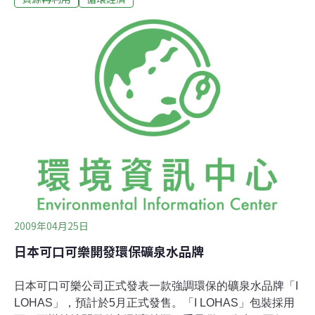
樂北美區先從Dasani瓶裝水與部分品牌蘇打水市場率先試
用植物性塑料瓶裝，明年相繼推出新瓶裝的維他命水。屆
時，產品標示、商店内特賣區、網路傳銷媒介都會強調其
環保的特性。製作PlantBottle的方法是在PET塑料瓶的製
程中加入甘蔗和糖蜜。同時，該公司還嘗試其他植物性材
料，爲下一代的PlantBottle催生。該公司稱，新的塑料瓶
製程比PET塑料瓶環保效益高。據英國倫敦帝國學院做的
生命週期分析顯示，含30%植物素材的PlantBottle可減少
高達25%的碳排放量。與其他植物性塑料不同
2009年04月25日
日本可口可樂開發環保礦泉水品牌
日本可口可樂公司正式發表一款強調環保的礦泉水品牌「I
LOHAS」，預計於5月正式發售。「I LOHAS」包裝採用