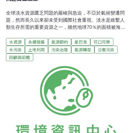
全球淡水資源匱乏問題的嚴峻與急迫，不亞於氣候變遷問
題，然而長久以來卻未受到國際社會重視。淡水是維繫人
類生存所需的重要資源之一，雖然地球70％的面積被海水
所覆蓋，但是在全球水資源中有97.5%是鹹水，其餘的淡
水資源
永續發展
能源節約
星巴克
可口可樂
水大多以冰的形式存在，人類可方便取用的淡水不到總水
量的1%。潔淨的飲用水不足嚴重地影響到生物健康與社會
水污染
土地利用
污染治理
能源轉型
公害污染
發展，然而過去對水資源的管理卻一直缺乏具體策略和作
回顧與前瞻
法。 在聯合國千禧年領袖會議上，世界各國達成協議，決
心在2015年前將無法得到潔淨飲用水的人數減少一半，並
在2005年前制定出有效的管理和利用水資源的措施。然而
在2008年3月23日的「世界水日」前夕，聯合國秘書長潘
基文坦言，至2015年全球仍將有21億人無法擁有基本的衛
生及水設施，無法達到聯合國在公元2000年通過的千禧年
發展目標。潘基文說，造成水問題的因素包括人口增長、
貧窮、投資不足等，但罪魁禍首則是缺乏政治意願。他敦
促世界各國立即採