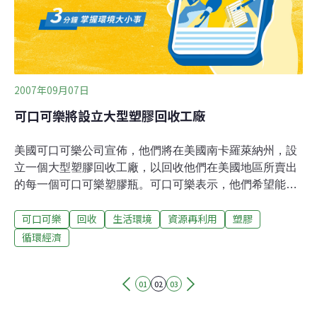
2007年09月07日
可口可樂將設立大型塑膠回收工廠
美國可口可樂公司宣佈，他們將在美國南卡羅萊納州，設
立一個大型塑膠回收工廠，以回收他們在美國地區所賣出
的每一個可口可樂塑膠瓶。可口可樂表示，他們希望能回
收賣出去的每一個塑膠瓶，不過由於這是一個很大的目
可口可樂
回收
生活環境
資源再利用
塑膠
標，所以他們希望先儘可能做到，目前，大約可以先回收
10%的塑膠瓶，而回收的塑膠瓶，還是會用來製造飲料瓶
循環經濟
子，部份會用來製成T恤。
01
02
03