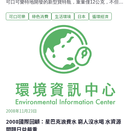
可口可樂特地開發的新型寶特瓶，重量僅12公克，不但比
先前使用的包裝材質輕40%，且大幅降低 PET塑膠製造時
可口可樂
綠色消費
生活環境
日本
循環經濟
所排放的二氧化碳量，一年約可減少3千噸左右，大約同
於950公頃森林吸收的二氧化碳量。
2008年11月23日
2008國際回顧：星巴克浪費水 窮人沒水喝 水資源
問題日益嚴重