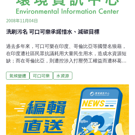
2008年11月04日
洗刷污名 可口可樂承諾惜水、減碳目標
過去多年來，可口可樂在印度、哥倫比亞等國聲名狼藉，
在印度遭社區民眾抗議耗用大量民生用水，造成水資源短
缺；而在哥倫比亞，則遭控涉入打壓勞工權益而遭杯葛。
近來可口可樂決定洗刷在第三世界的污名，與國際性環保
氣候變遷
可口可樂
水資源
團體合作進行惜水計畫與減少碳排放。世界自然基金會
（WWF）日前指出，在該組織推動下，可口可樂承諾在
2012年前減少全球廠房的用水量至2004年用量的20%，大
約可節省每年500億公升的飲用水。減碳方面，可口可樂
也設定了相當有企圖心的二氧化碳減排目標，承諾要「企
業成長、而非碳量成長」（grow the business, not the
carbon），達到在已開發國家中減少相對於2004年排碳量
的5%。這個行動預計可以在2015年減少200萬噸的二氧化
碳，等於種植了25萬公頃的樹林。