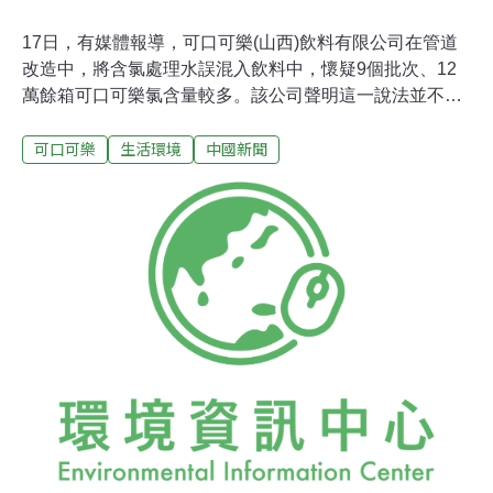
17日，有媒體報導，可口可樂(山西)飲料有限公司在管道
改造中，將含氯處理水誤混入飲料中，懷疑9個批次、12
萬餘箱可口可樂氯含量較多。該公司聲明這一說法並不符
合事實。內部員工稱，9個批次的產品大概有12萬箱，價
可口可樂
生活環境
中國新聞
值可能高達500萬元。事故被證實後，9個批次的產品被擱
置封存。不過，公司最終將這批飲料銷往偏遠縣區和山
區。據瞭解，水經氯消毒後往往會產生多種有害物質，尤
其是會產生致癌、致突變、致畸形的消毒副產物，如三氯
甲烷、氯乙酸等。目前，氯消毒已在逐漸被其他消毒方法
代替。不過有氯消毒液由於便宜，仍被一些公司使用。