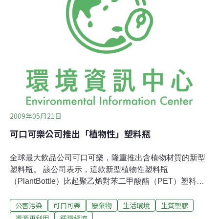
公司公共事務部主任陳翊表示，該公司將以「人道主義」
的名義為王晨墊付2萬元治療費用，目前正在申請階段。
據其稱，對於第一例汞中毒事件(2009年11月7日，北京一
市民在某餐廳就餐時，飲用一瓶裝雪碧後，被確診為汞中
毒)，他們正在配合刑警調查。至于王晨中毒事件，警方尚
未與該公司接觸。日前，針對兩起與雪碧有關的汞中毒事
件，北京可口可
2009年05月21日
可口可樂公司推出「植物性」塑料瓶
全球最大飲品公司可口可樂，隆重推出含植物材質的新型
塑料瓶。 該公司表示，這款新型植物性塑料瓶
（PlantBottle）比起聚乙烯對苯二甲酸酯（PET）塑料
瓶，具有可回收、低污染等優勢。PET塑料瓶絕大成分來
公害污染
可口可樂
廢棄物
生活環境
生質塑膠
自不可再生資源--石油。而新的瓶裝則由一般塑料瓶材料
和高達30%如甘蔗和糖蜜的植物性材質混合而成。可口可
資源再利用
循環經濟