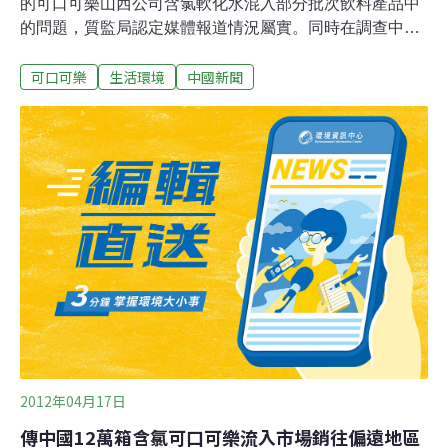
的可口可樂山西公司含氯軟化水混入部分批次飲料產品中
的問題，質監局認定媒體報道情況屬實。同時在調查中，
還發現該公司存在個別生產條件不符合相關規定的問題。
可口可樂
生活環境
中國新聞
質監局對可口可樂(山西)公司做出了停產整改的行政處
罰。可口可樂山西飲料公司30日淩晨回應稱，經過進一步
的深入調查，該廠確認於2月3日在實施節水項目相關管道
改造時，由于操作失誤，導致含微量余氯的生產輔助用水
進入到飲料生產用水中。該生產輔助用水符合國家生活飲
用水標準。可口可樂公司還表示，他們尊重山西省質量技
術監督局對該廠生產管理方面做出的處理意見，並已對質
監局提出的相關問題立即進行了整改。
2012年04月17日
傳中國12萬箱含氯可口可樂流入市場銷往偏遠地區