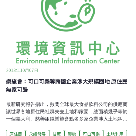
2013年10月07日
樂施會：可口可樂等跨國企業涉大規模圈地 原住民
無家可歸
最新研究報告指出，數間全球最大食品飲料公司的供應商
讓世界各地原住民社群失去土地和家園，總面積幾乎等於
一個義大利。慈善組織樂施會點名多家企業涉入土地糾
紛，包括可口可樂、百事可樂和英國食品業巨頭ABF集團
原住民
永續發展
甘蔗
製糖
可口可樂
土地利用
等大公司在內，並指出2000年起外資陸續透過多達800次