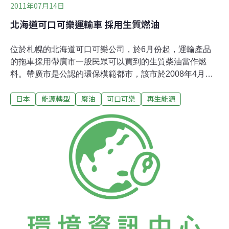
2011年07月14日
北海道可口可樂運輸車 採用生質燃油
位於札幌的北海道可口可樂公司，於6月份起，運輸產品
的拖車採用帶廣市一般民眾可以買到的生質柴油當作燃
料。帶廣市是公認的環保模範都市，該市於2008年4月起
開始回收一般家庭炸天婦羅剩餘的廚餘廢油，2009年度回
日本
能源轉型
廢油
可口可樂
再生能源
收的廚餘廢油約14萬公升。目前共有4輛往返帶廣與札幌
的貨車，其柴油是使用「回收後經處理過的廢食用油再製
成的生質柴油」、再以一定比例添加到一般化工業生產柴
油的混合柴油。