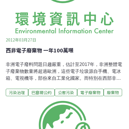
文書申報方式辦理，致無法即時管制且資料確認亦可能疏
漏。環保署廢棄物管理處長吳天基表示，台灣2011年輸出
到中國的有毒事業廢棄物為25312公噸（佔
2012年03月27日
西非電子廢棄物 一年100萬噸
非洲電子廢料問題日趨嚴重，估計至2017年，非洲整體電
子廢棄物數量將超過歐洲，這些電子垃圾源自手機、電冰
箱、電視機等，部份來自工業化國家。而特別在西部非洲
國家，電子廢物正以1年100萬噸的速度在累積。巴塞爾公
污染治理
巴塞爾公約
公害污染
電子廢棄物
廢棄物
約（Basel Convention）秘書處一份報告顯示，西非五個
國家包括貝南、科特迪瓦（舊稱象牙海岸）、迦納、賴比
瑞亞和尼日，每年估計會產生65到100萬噸的電子廢棄
物。為了抑制不斷增加的電子廢物，聯合國負責資訊和通
訊科技的機構「國際電信聯盟」（ITU，UN Internaitonal
Telecommunication Union）和巴塞爾公約秘書處日前簽