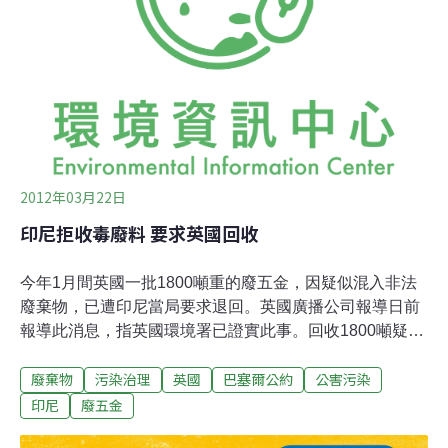
屬新協定，試圖降低電子廢物造成的環境破壞。ITU為聯
合國負責分配全球無線電頻譜和衛星軌道的機構，發展科
技標準便於網路和科技上的連結，也努力改進資訊和通訊
科技，讓全世界落後的地區也都能使用。ITU指出，全世
界只有13%的電子廢棄物有
2012年03月22日
印尼拒收毒廢料 要求英國回收
今年1月間英國一批1800噸重的廢五金，因疑似混入非法
廢棄物，已遭印尼當局要求退回。英國廣播公司報導日前
報導此消息，指英國環境署已證實此事。回收1800噸疑遭
污染的廢棄物。2012年1月間，雅加達海關稽查員發現，
廢棄物
污染治理
英國
巴塞爾公約
公害污染
自英國以廢五金名義報關的89口貨櫃，疑似混入有毒廢液
與其他非法的廢棄物；英國環境署對此表示，已開啟調查
印尼
廢五金
行動，將密切與印尼政府合作，並會加強輔導境內企業，