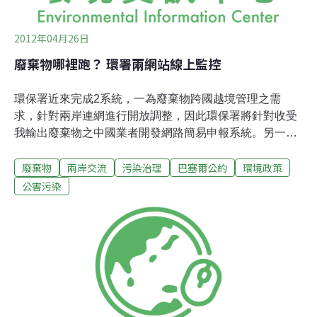
2012年04月26日
廢棄物哪裡跑？ 環署兩網站線上監控
環保署近來完成2系統，一為廢棄物跨國越境管理之需
求，針對兩岸連網進行開放調整，因此環保署將針對收受
我輸出廢棄物之中國業者開發網路簡易申報系統。另一是
「土壤污染評估調查人員申報系統」，有需求的民眾或事
廢棄物
兩岸交流
污染治理
巴塞爾公約
環境政策
業單位可藉此尋求專業的土污評估調查員，尋求土壤調查
服務。目前國內業者輸出廢棄物至國外時，須依「廢棄物
公害污染
輸入輸出過境轉口管理辦法」及公告「以網路傳輸方式申
報事業廢棄物之產出、貯存、清除、處理、再利用、輸出
及輸入情形之申報格式、項目、內容及頻率」之規定辦
理。因我國政府過去所制定之「政府服務網路管理規範」
限制中國IP進入國內政府機關網站（gov.tw），因此目前
我國輸出中國之事業廢棄物收受處理者，無法上網至環保
署網頁申報相關資料。因此廢棄物輸出至中國時，採事後