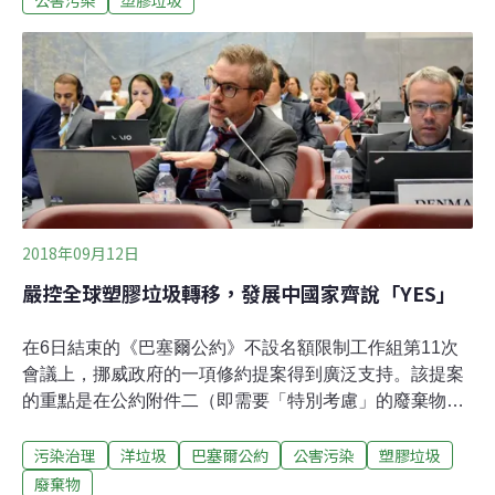
國停止接受美國的回收物，發展中國家的塑膠垃圾堆積如
山。支持聯合國新決議的「全球焚化爐替代聯盟」
（Global Alliance for Incinerator Alternatives，Gaia）表
示，許多印尼、泰國和馬來西亞村莊「一年內變成垃圾
場」。「我們發現美國來的垃圾堆積在這些國家中，就在
過去務農的社區裡，」Gaia發言人亞金（Claire Arkin）
說。巴塞爾公約是管制塑膠廢棄物及有毒危險化學物質污
染海洋和生物的公約。美國不是該公約的締約國，因此沒
有投票權，但與會者表示，美國反對這條
2018年09月12日
嚴控全球塑膠垃圾轉移，發展中國家齊說「YES」
在6日結束的《巴塞爾公約》不設名額限制工作組第11次
會議上，挪威政府的一項修約提案得到廣泛支持。該提案
的重點是在公約附件二（即需要「特別考慮」的廢棄物）
中增加「塑膠垃圾」一類。所謂「特別考慮」，包括要求
污染治理
洋垃圾
巴塞爾公約
公害污染
塑膠垃圾
垃圾出口國事先通知並徵得進口國的同意。如果該提案通
過，將成為遏制海洋垃圾和塑膠垃圾污染的重要國際機
廢棄物