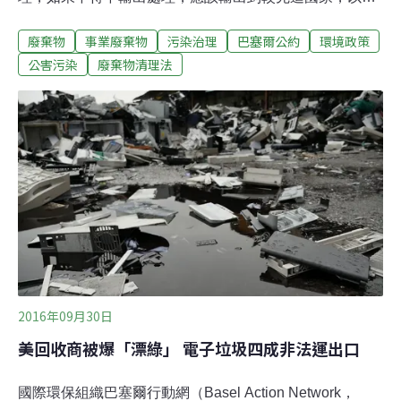
免大量國產有害事業廢棄物流入第三世界國家或地區。雖
廢棄物
事業廢棄物
污染治理
巴塞爾公約
環境政策
然台灣並非《巴塞爾公約》締約國，但此舉等於將《巴塞
爾公約》國內法化。22日衛環委員會進行審查，雖然委員
公害污染
廢棄物清理法
們普遍認同此案，但也追問如何確保這些將留在國內的有
害事業廢棄物能有妥善的處理？環保署副署長詹順貴表
示，經過去年年底廢棄法大修後，已經釐清「廢棄物」與
「產品」的定義，未來也將納入「吹哨者」條款，來打擊
不法業者。吳玉琴的提案，是修正《廢清法》的第38條與
規定相關罰則第53條。第38條主要在規範一般與有害事業
廢棄物的輸入、輸出、過境、轉口。在有害事業廢棄物的
部分，修正之後，不管是輸入、輸出、過境、轉口，都需
向取得中央主管機關申請核發許可文件。修正草案提出，
可供輸出者，僅限於國內無法妥善清理處理、無適當
2016年09月30日
美回收商被爆「漂綠」 電子垃圾四成非法運出口
國際環保組織巴塞爾行動網（Basel Action Network，