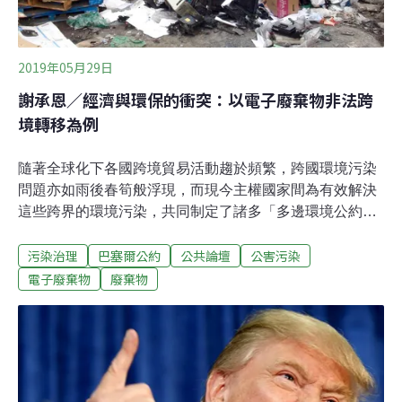
2019年05月29日
謝承恩／經濟與環保的衝突：以電子廢棄物非法跨
境轉移為例
隨著全球化下各國跨境貿易活動趨於頻繁，跨國環境污染
問題亦如雨後春筍般浮現，而現今主權國家間為有效解決
這些跨界的環境污染，共同制定了諸多「多邊環境公約」
（multilateral environmental agreements, MEAs），希冀
污染治理
巴塞爾公約
公共論壇
公害污染
透過MEAs來規範主權國家的行為，進而有效治理跨界的
環境污染問題。然而，許多跨界環境問題的治理狀況並未
電子廢棄物
廢棄物
隨著MEAs的訂定和參與國數目的增加而獲得有效改善，
甚至有時結果還比這些MEAs生效前來的更糟，全球暖化
的治理即是一例，而有害廢棄物的跨境轉移（hazardous
waste transboundary）又是一例。令人不解的是，在國際
法院（international court of justice）與MEAs所規範的仲