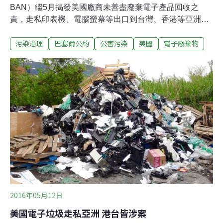
BAN）繼5月揭發美國廠商未善盡廢棄電子產品回收之
責，走私印表機、電腦螢幕等出口到台灣、香港等亞洲國
家，緊接著本月公布第二份調查報告，指出美國部分回收
污染治理
巴塞爾公約
公害污染
美國
電子廢棄物
公司以「漂綠」為名，有40%都將電子廢棄物非法運送出
去，其中高達93%的電子垃圾最後落腳在開發中國家，特
別是香港。美國電子垃圾40%不當回收 違反國際法律這份
名為「詐騙回收：美國回收商傾倒電子廢料於亞洲」的最
新報告顯示，美國境內152個準備回收的廢螢幕與廢印表
機，就有40％在高污染與不安全的狀態下，非法出口至開
發中國家，多數位於亞洲地區。這份報告是巴塞爾行動網
「電子垃圾透明計畫」（e-Trash Transparency Project）
的成果之一。計畫由美體小舖基金會（Body Shop
Foundation）贊助，在待回收的舊印表機和螢幕上安裝
205個GPS，追蹤這些電子
2016年05月12日
美國電子垃圾走私亞洲 港台皆涉案