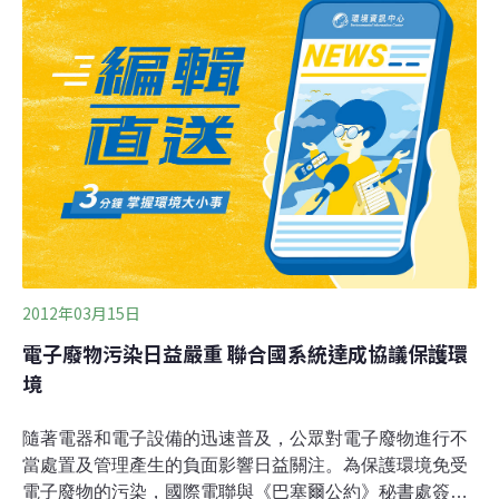
不該將有毒廢物進口至印尼。據英國政府統計，2011年共
有51個貨櫃的出口廢棄物遭到退回，而2010年英國政府共
接獲31起要求退回之案件，廢棄物總計達407噸。英國環
境署專案調查負責人Andy Higham表示，非法輸出有毒廢
棄物不僅危害輸入國環境與國民健康，也會連累國內國內
其他守法回收業者的信譽。目前英國境內對回收物品出口
已訂定相關法規，未來將嚴格取締非法出口廢棄物的業
者。
2012年03月15日
電子廢物污染日益嚴重 聯合國系統達成協議保護環
境
隨著電器和電子設備的迅速普及，公眾對電子廢物進行不
當處置及管理產生的負面影響日益關注。為保護環境免受
電子廢物的污染，國際電聯與《巴塞爾公約》秘書處簽署