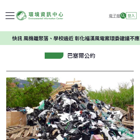
電子報
登入
訊
風機離聚落、學校過近 彰化福漢風電案環委建議不應開發
巴塞爾公約