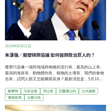
裁（arbitration）機關中，為什麼甚少看到有締約國被判定
為違約（non-compliance）的情況。易言之，為何在某些
M
2019年05月21日
朱漢強／廢塑傾倒協議 如何扳倒政治巨人的？
廢塑污染像一場跨地域跨物種的流行病，最高的山上有、
最深的海床有、動物體內有、植物的土壤有、我們的食物
也有，試問人類又怎能獨善其身？最新消息是，5月10
日，管制全球有害廢物貿易的《巴塞爾公約》（全稱《控
廢棄物
污染治理
洋垃圾
巴塞爾公約
公共論壇
制危險廢物越境轉移及其處置巴塞爾公約》）修訂案意外
獲得壓倒性通過，把低端廢膠貿易納入管制，發達國家不
環境政策
公害污染
得再以「循環再造」之名，行以鄰為壑之實。這議決無法
完全根治這股流行病，但肯定是一劑標靶藥，有跟塑膠垃