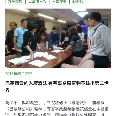
污染治理
巴塞爾公約
公害污染
廢棄物
出口至開發中國家的事證。涉及出口電子垃圾的公司共七
間，大部分甚至在其網站上聲稱絕不出口電子垃圾。環團
巴塞爾行動網（Basel Action Network，BAN）去年發現
大部分的GPS追蹤器隨著電子垃圾進入了香港新界。這些
出口至開發中國家的垃圾被壓碎、燃燒或是用化學物質處
理。生存困難的移工並不知道自己面對的危險，拆解舊電
腦、印表機和螢幕時，暴露於汞和鉛等有害重金屬。無法
立即回收的電子垃圾則被丟在路邊或田裡。
2017年05月22日
巴塞爾公約入廢清法 有害事業廢棄物不輸出第三世
界
為了不「與鄰為壑」，立院將修正《廢清法》，將根據
《巴塞爾公約》精神，有害事業廢棄物應該儘量在本國處
理，如果不得不輸出處理，應該輸出到較先進國家，以避