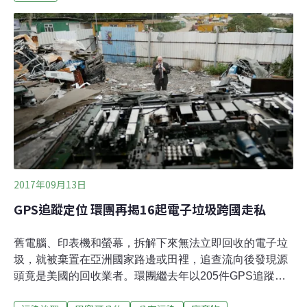
制。由於塑膠垃圾數量不斷增加和中國實施塑膠垃圾進口
禁令，主要來自歐洲，日本和北美的塑膠垃圾現已遍布全
球市場，尤以泰國，馬來西亞，越南和印度尼西亞等東南
亞國家成為最主要的新目的地。塑膠垃圾通常是混合廢棄
物，循環再生困難，甚至完全不可行，因此常在最終接收
國被露天傾倒或焚燒，產生大量有毒排放物會導致陸地和
海洋污染。截至6月，泰國今年已在其港口緝獲了3萬個貨
櫃的塑膠垃圾，因而被迫要實施緊急進口禁令。全球擺脫
塑縛運動（BFFP）協調員Von Hernandez表示：「東南
亞已遭受如同海嘯般的塑膠垃圾的嚴重
2017年09月13日
GPS追蹤定位 環團再揭16起電子垃圾跨國走私
舊電腦、印表機和螢幕，拆解下來無法立即回收的電子垃
圾，就被棄置在亞洲國家路邊或田裡，追查流向後發現源
頭竟是美國的回收業者。環團繼去年以205件GPS追蹤器
揭發電子垃圾流向後，今年再度公開16起悄悄將電子垃圾