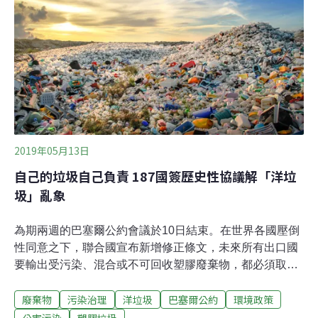
圾貿易對着幹的效果。現時，凡出口受污染、混合或不可
回收的「低端」廢塑膠到發展中國家，只要有人接收，幾
乎暢通無阻，以致弱國長期淪為他國的垃圾崗。這次修訂
案把以上廢膠納入管制，出口國必須提前取得接收國政府
的同意 ，並且提供廢料數量和類型，以及可追蹤流向的信
息，助發展中國家築起一道抵禦洋垃圾的防火牆。有關修
訂劍指輸出最多塑膠垃圾者，包括美國、歐盟、日本、加
拿大、墨西哥，還有你可能沒想到的——香港。我城榜
2019年05月13日
自己的垃圾自己負責 187國簽歷史性協議解「洋垃
圾」亂象
為期兩週的巴塞爾公約會議於10日結束。在世界各國壓倒
性同意之下，聯合國宣布新增修正條文，未來所有出口國
要輸出受污染、混合或不可回收塑膠廢棄物，都必須取得
接收國政府的同意。目前的情況則是相反，輸出國輸出低
廢棄物
污染治理
洋垃圾
巴塞爾公約
環境政策
品質塑膠垃圾到發展中國家的私營單位，不需獲得輸入國
政府的批准。「洋垃圾」讓發展中國家成了垃圾場由於中
公害污染
塑膠垃圾