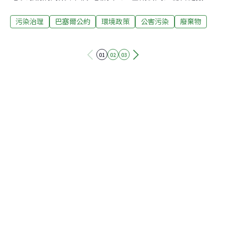
一份協議。電子廢物可對環境和人類健康造成嚴重傷害。
污染治理
巴塞爾公約
環境政策
公害污染
廢棄物
隨著行動通訊的快速發展，電子廢物將大幅增加，尤其是
在發展中國家。然而，到目前為止，全球僅有約13%的電
子廢物被回收，並且大多是在沒有安全規章守則可循的情
01
02
03
況下進行處理。國際電聯指出，此次與《控制危險廢物越
境轉移及其處置的巴塞爾公約》秘書處簽訂的協議，旨在
建立信息通信技術部門與環境政策制定者之間的合作，通
過制定減少行動通訊及充電器的生產等措施，對電子廢物
管理過程中有害物質進行收集和回收處理的環節予以加
強，以達到保護環境的目的。國際電聯秘書長圖埃指出，
通訊技術產業通過完善最佳作法和各項標準已在改進環境
效應和減少電子廢物方面取得顯著的成就。與《巴塞爾公
約》秘書處的合作，將使國際社會與回收行業及環境政策