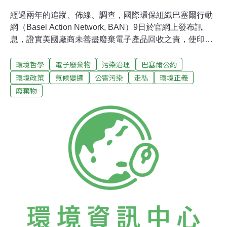
經過兩年的追蹤、佈線、調查，國際環保組織巴塞爾行動
網（Basel Action Network, BAN）9日於官網上發布訊
息，證實美國廠商未善盡廢棄電子產品回收之責，使印表
機、電腦螢幕等走私出口到亞洲，包括台灣、香港、中
環境哲學
電子廢棄物
污染治理
巴塞爾公約
國、泰國等地。巴塞爾行動網經由電子GPS追蹤器追蹤美
國電子廢棄物的流向，而調查報告指出，200個GPS追蹤
環境政策
氣候變遷
公害污染
走私
環境正義
器中，有五個落腳台灣。對此，環保署證實，去年12月中
廢棄物
就從巴塞爾行動網就得到消息，並展開稽核，該案已移送
法辦。但目前仍屬偵辦階段，細節不宜公開。免費回收變
調 慈善機構Goodwill成走私黑手 國際有毒物質貿易監督
組織巴塞爾行動網（Basel Action Network, BAN）進行為
期兩年的追蹤調查後，9日發表報告揭露，許多有毒電子
裝置廢棄物，包括印表機、螢幕等，在美國回收後竟悄悄
輸出全球開發中國家。BAN的「電子垃圾透明計畫」（e-
Trash Transpa