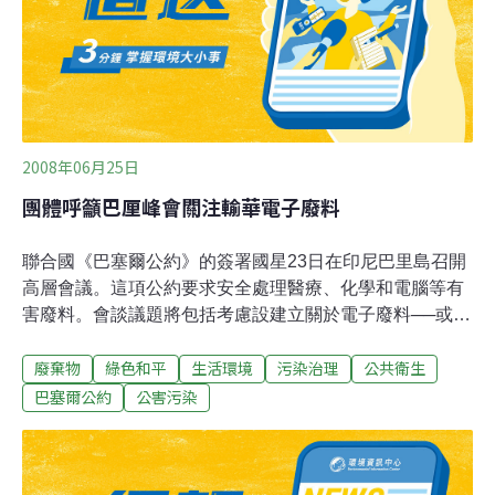
棄物的毒性。貴嶼鎮當地十人中有九人有皮膚、神經、呼
吸道與消化系統的問題。報導者麥克說他在貴嶼親眼看到
工人用炭火爐熔化電子元件來獲得微量的黃金
2008年06月25日
團體呼籲巴厘峰會關注輸華電子廢料
聯合國《巴塞爾公約》的簽署國星23日在印尼巴里島召開
高層會議。這項公約要求安全處理醫療、化學和電腦等有
害廢料。會談議題將包括考慮設建立關於電子廢料──或稱
「e-廢料」──的諮詢機構。此時，綠色和平正在香港就美
廢棄物
綠色和平
生活環境
污染治理
公共衛生
國輸往中國的電腦廢料進行倡議活動。在那裡，沒有做好
防護措施的工人們把電路板溶掉，從而提取上面的貴重金
巴塞爾公約
公害污染
屬，而這是他們冒著很大的健康危險下進行的。中國已經
確認了管制跨境有害廢料移轉的《巴塞爾公約》，但是據
綠色和平的陳宇輝表示，這項貿易很難打擊。香港成中轉