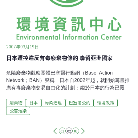
越境轉移所造成的環境與人類健康的危害，所制定的國際
公約。公約中對廢棄物的越境轉移做了嚴謹規範，希望各
國能因此儘量從源頭去減少廢棄物
2007年03月19日
日本遭控違反有毒廢棄物條約 毒留亞洲國家
危險廢棄物觀察團體巴塞爾行動網（Basel Action
Network；BAN）聲稱，日本自2002年起，就開始籌畫推
廣有毒廢棄物交易自由化的計劃；鑑於日本的行為已嚴重
違反國際條約，巴塞爾行動網已於12日向日本提出正式抗
廢棄物
日本
污染治理
巴塞爾公約
環境政策
議，惟恐日本意圖在亞洲建立專屬的有毒廢棄物殖民地。
巴塞爾行動網表示，日本積極尋求與新加坡、菲律賓、馬
公害污染
來西亞和泰國等國政府，簽訂雙邊貿易協定，試圖藉以去
除關稅等互惠措施，來促進危險廢棄物的交易。日本曾善
01
02
03
用經濟優勢，主導國際捕鯨公約來搏倒全球輿論，現在又