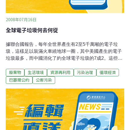
2008年07月16日
全球電子垃圾何去何從
據聯合國報告，每年全世界產生有2至5千萬噸的電子垃
圾，這樣足以裝滿火車繞地球一圈，其中美國產生的電子
垃圾最多，而中國消化了約全球電子垃圾的7成2。這些高
科技電子產品本身就含有很多有毒的物質，例如電腦螢幕
廢棄物
生活環境
資源再利用
污染治理
循環經濟
（陰極射線管）的鉛和砷，電路版和半導體中的鎘，電纜
中含有多溴阻燃劑，開關和外殼的汞，與鋼鐵結構中的鈷
巴塞爾公約
公害污染
等等。所以若不加以處理，這將污染我們的空氣和水。近
來YouTube一則「電子垃圾污染窮國」的視頻，目前已有
超過三十萬人點閱。報導有關每年回收處理超過百萬噸電
子垃圾的中國「垃圾鎮」- 貴嶼。貴嶼是位於廣東省汕頭
市的內陸小鎮，鎮內80%的人口從事拆解電子垃圾的工
作。在處理這些廢棄物的過程中，工人們包括婦女和小孩
的暴露在有毒的化學物質中，幾乎沒有業者警告工人們廢