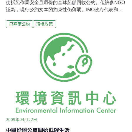
使拆船作業安全且環保的全球船舶回收公約。但許多NGO
認為，現行公約文本的約束性仍薄弱。IMO政府代表和船
主將共同討論40份不同的公約修正提案。中國和印度反對
巴塞爾公約
環境政策
透過第三方來監督廢船回收廠，但回收業者需詳列一份有
害物質清單，且公約須列出禁止使用的材料。拆船業公民
監督聯盟（The NGO Platform on Shipbreaking）和歐盟
皆提議，應建立船舶回收基金，且經費來自於污染者付費
原則。※資料來源 ※本文出自環保署「國際環保動態訊息
蒐集及趨勢分析」專案計畫
2009年04月22日
中國從辦公室開始低碳生活