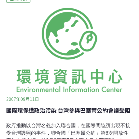
環保署曾於2000年1月7日共同簽署「內地與香港特區兩地
間廢物轉移管制合作備忘錄」，將內地與香港特區間廢物
轉移納入管制軌道。此次簽署的合作安排在原備忘錄基礎
上，根據近年來內港兩地廢物轉移活動出現的新動向和管
理需要進行了補充完善。主要修改和增加內容有：一是對
內地產生的危險廢物經停香港特區向國外輸出和香港特區
產生的危險廢物經停內地港口向國外輸出的管制措施作出
規定；二是就內地產生的危險廢物經停香港特區向國外輸
出時履行「巴塞爾公約」再進口責任作出規定。
2007年09月11日
國際環保遭政治污染 台灣參與巴塞爾公約會議受阻
政府推動以台灣名義加入聯合國，在國際間陸續出現不接
受台灣護照的事件，聯合國「巴塞爾公約」第6次開放性