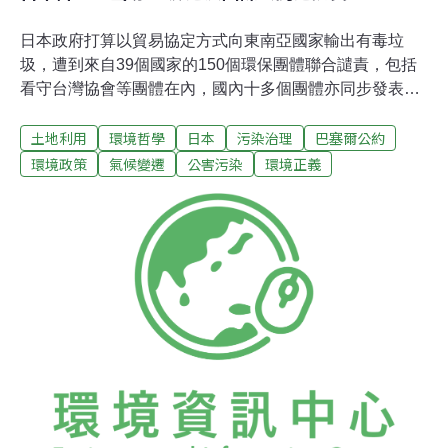
日本政府打算以貿易協定方式向東南亞國家輸出有毒垃
圾，遭到來自39個國家的150個環保團體聯合譴責，包括
看守台灣協會等團體在內，國內十多個團體亦同步發表聲
明，指責日本將有毒垃圾貿易自由化，嚴重戕害國際間約
土地利用
環境哲學
日本
污染治理
巴塞爾公約
束有毒垃圾境外轉移的《巴塞爾公約》，形同在亞洲建立
「廢棄物殖民帝國」。台灣團體已發起一人一信至日本交
環境政策
氣候變遷
公害污染
環境正義
流協會抗議的行動。 據國內外環保團體指稱，日本已與菲
律賓、泰國、新加坡及馬來西亞等國簽訂雙邊經濟合作協
定，協定中包含了一條零關稅條款，將許多為國際所禁止
或限制的有害廢棄物輸出入自由化，不但便利了有害廢棄
物的跨境移動，也讓許多偽稱「回收物資」的有害廢棄
物，得以合法化地從日本輸出到貧窮國家。 這項抗議名為
「亞洲不是日本的垃圾殖民地，停止毒物貿易！」（Asia
is Not Japan's Waste Colony! Stop Toxic Trade!）行動發
起團體包括「全球焚化爐替代方案聯盟」（G