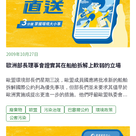
末端處理能力和前端減量化。目前政府工作的重點是增加
末端處理能力，而在填埋、堆肥和焚燒等幾種處理方式
中，衛生填埋又是主要方式。但隨著城市人口激增，城市
垃圾以每年10%左右的速度增長，現有的垃圾填埋場紛紛
2009年10月27日
歐洲部長理事會證實其在船舶拆解上軟弱的立場
歐盟環境部長們星期三說，歐盟成員國應將批准新的船舶
拆解國際公約列為優先事項，但部長們並未要求其儘早於
歐洲實施或提出更進一步的措施。他們呼籲歐盟執委會要
找出新公約、歐盟廢物運輸規則、和巴塞爾公約之間可能
廢棄物
歐盟
污染治理
巴塞爾公約
環境政策
的不一致處。
公害污染