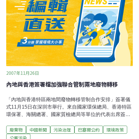
站美國還沒有確認公約，香港則有自己的反「e-廢料」法
例，但卻沒能把電路板包括在其定義內。據陳宇輝說，進
入華南的海運交通頻繁也使得偷運變得容易。「據我們的
瞭解，香港已經成為這類廢物的中轉站超過10年。我們也
知道在香港北部，在新界，那裡有許多農地被用作電子廢
料的中轉站。」《巴塞爾公約》已經有16年歷史，但是要
所有國家都能實現今年的大會主題──為
2007年11月26日
內地與香港簽署檔加強聯合管制兩地廢物轉移
「內地與香港特區兩地間廢物轉移管制合作安排」簽署儀
式11月15日在深圳市舉行。來自國家環保總局、香港特區
環保署、海關總署、國家質檢總局等單位的代表出席簽署
儀式。國家環保總局汙控司司長樊元生和香港特區環保署
廢棄物
中國新聞
污染治理
巴塞爾公約
環境政策
副署長趙德麟作為雙方代表共同簽署該檔。為規範內地與
香港特區兩地間廢物轉移活動，國家環保總局和香港特區
公害污染