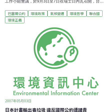
工作小組會議，於9月3日至7日在瑞士日內瓦召開，台灣
代表團在會議報到處，竟遭聯合國安全部門拒絕接受報
巴塞爾公約
環境政策
氣候變遷
環境哲學
聯合國
到，被擋在會場外。環保署10日召開記者會表示，巴塞爾
公約為不涉及政治議題且執行聯合國任務之環保國際公
環境正義
約，竟因政治因素不同意我國代表與會。對於聯合國在處
理此事件之不當過程，以及國際環境保護遭受政治污染，
環保署表達嚴重抗議。巴塞爾公約秘書處於9月3日7日期
間，於瑞士日內瓦召開第6次開放性工作小組會議，台灣
歷年均有代表團參加，除參與相關會議外，並加強與各國
代表交流，交換有害廢棄物越境管制成效經驗。9月2日，
代表團成員抵達會議所在地點辦理報到手續時，遭聯合國
安全部門以「內規變更」不再承認台灣護照為由，拒絕受
理我國代表團成員報到。經台灣代表團向巴塞爾公約秘書
處及其他國家代表爭取協助，巴塞爾公約秘書長立即
2007年05月03日
日本計畫輸出毒垃圾 違反國際公約遭譴責