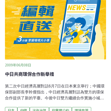
2009年06月08日
中日共商環保合作新舉措
第二次中日經濟高層對話6月7日在日本東京舉行；中國環
保部副部長李幹傑指出，中日經濟高層對話為雙方的環保
合作提供了新的平臺。今後中日雙方繼續合作實施小城鎮
分散型污水處理設施示範項目，改善中國農村地區的生活
日本
中國
污染治理
巴塞爾公約
環境政策
環境品質。其中包括：推進中日關於「污染減排及其對減