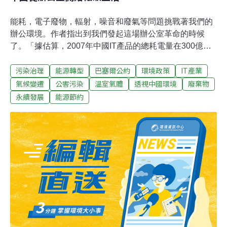
能耗，電子廢物，輻射，噪音和廢氣等問題挑戰著我們的
辦公環境。作者指出到我們發起這場辦公室革命的時候
了。「據估算，2007年中國IT產品的總耗電量在300億度
至500億度之間，幾乎相當於三峽電站一年的發電量。」
污染治理
能源轉型
巴塞爾公約
環境政策
IT產業
在中外對話網站發表的文章《低碳生活需要高成本》中，
第十條評論說：「公民的個人低碳行為是要付出高成本
氣候變遷
公害污染
溫室氣體
透視中國環境
廢棄物
的」，「但是對於更高的一個層次，公司、社會團體、政
永續發展
能源節約
府等來說，低碳就是應該考慮，也是必須考慮的一個方面
了。」筆者贊成這位評論者的說法。政府、企業、高校等
各種社會組織不同於個人，它們的行為有規模效應，環境
影響大但環保成本相對較低。社會組織在環保方面有個人
無法比擬的低成本優勢。所以讓社會組織從自身做起，減
少環境影響更為經濟可行。