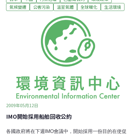
少溫室氣體排放的協同效應與控制」合作研究、加強企業
氣候變遷
公害污染
溫室氣體
全球暖化
生活環境
間開展清潔發展機制項目合作、加強資訊溝通和交流，共
同支持巴塞爾公約亞太地區協調中心的工作，預防和打擊
廢物非法轉移，防止進口廢物污染環境，規範進口可用作
原料的廢物，嚴格廢物進口全過程管理體係；深化中日兩
國在環境技術和環境宣傳教育領域的合作。李幹傑與日本
環境省環境事務次官西尾哲茂進行會談，就進一步深化環
境技術和環境宣傳教育領域的合作達成一致。為促進污染
減排和環境保護，進一步加強廢物管理，雙方簽署了《中
華人民共和國環境保護部和日本國環境省關于建設中國沈
陽市──日本川崎市環境友好型城市的合作備忘錄》。
2009年05月12日
IMO開始採用船舶回收公約
各國政府將在下週IMO會議中，開始採用一份目的在使促